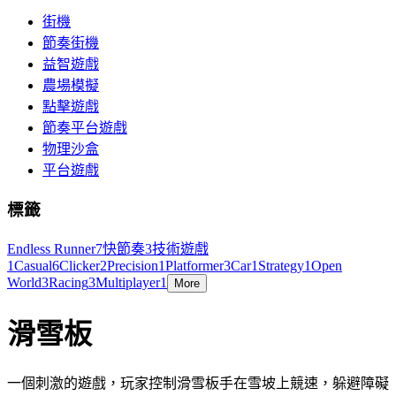
街機
節奏街機
益智遊戲
農場模擬
點擊遊戲
節奏平台遊戲
物理沙盒
平台遊戲
標籤
Endless Runner
7
快節奏
3
技術遊戲
1
Casual
6
Clicker
2
Precision
1
Platformer
3
Car
1
Strategy
1
Open
World
3
Racing
3
Multiplayer
1
More
滑雪板
一個刺激的遊戲，玩家控制滑雪板手在雪坡上競速，躲避障礙