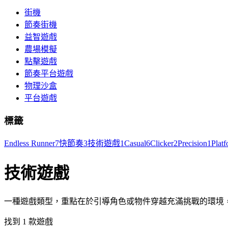
街機
節奏街機
益智遊戲
農場模擬
點擊遊戲
節奏平台遊戲
物理沙盒
平台遊戲
標籤
Endless Runner
7
快節奏
3
技術遊戲
1
Casual
6
Clicker
2
Precision
1
Platf
技術遊戲
一種遊戲類型，重點在於引導角色或物件穿越充滿挑戰的環境
找到 1 款遊戲