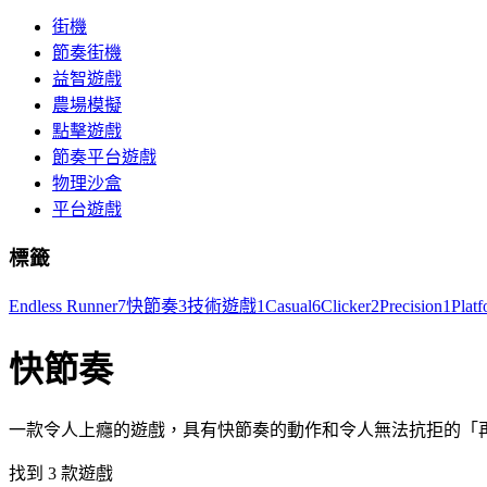
街機
節奏街機
益智遊戲
農場模擬
點擊遊戲
節奏平台遊戲
物理沙盒
平台遊戲
標籤
Endless Runner
7
快節奏
3
技術遊戲
1
Casual
6
Clicker
2
Precision
1
Platf
快節奏
一款令人上癮的遊戲，具有快節奏的動作和令人無法抗拒的「
找到 3 款遊戲