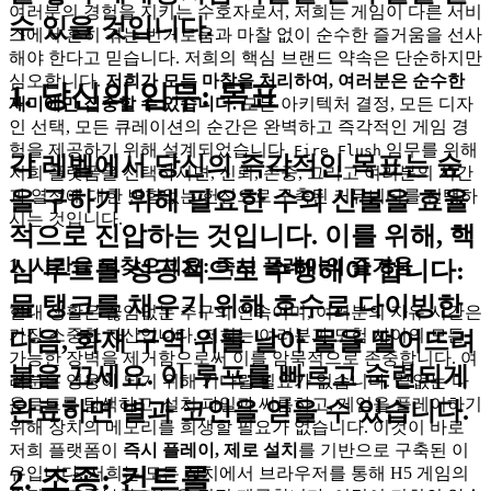
여러분의 경험을 지키는 수호자로서, 저희는 게임이 다른 서비
수 있을 것입니다.
스에서 흔히 겪는 번거로움과 마찰 없이 순수한 즐거움을 선사
해야 한다고 믿습니다. 저희의 핵심 브랜드 약속은 단순하지만
심오합니다.
저희가 모든 마찰을 처리하여, 여러분은 순수한
1. 당신의 임무: 목표
재미에만 집중할 수 있습니다.
모든 아키텍처 결정, 모든 디자
인 선택, 모든 큐레이션의 순간은 완벽하고 즉각적인 게임 경
험을 제공하기 위해 설계되었습니다.
임무를 위해
Fire Flush
각 레벨에서 당신의 즉각적인 목표는 숲
저희 플랫폼을 선택하시면, 신뢰, 존중, 그리고 여러분의 시간
을 구하기 위해 필요한 수의 산불을 효율
과 열정에 대한 변함없는 헌신으로 구축된 커뮤니티를 선택하
시는 것입니다.
적으로 진압하는 것입니다. 이를 위해, 핵
1. 시간을 되찾으세요: 즉시 플레이의 즐거움
심 루프를 성공적으로 수행해야 합니다:
물 탱크를 채우기 위해 호수로 다이빙한
현대 생활은 끊임없는 추구의 연속이며, 여러분의 자유 시간은
가장 소중한 자산입니다. 저희는 여러분과 모험 사이의 모든
다음, 화재 구역 위를 날아 물을 떨어뜨려
가능한 장벽을 제거함으로써 이를 암묵적으로 존중합니다. 여
불을 끄세요.
이 루프를 빠르고 숙련되게
러분은 영웅이 되기 위해 기다릴 필요가 없습니다. 끝없는 다
운로드를 탐색하고, 설치 파일과 씨름하고, 게임을 플레이하기
완료하면 별과 코인을 얻을 수 있습니다.
위해 장치의 메모리를 희생할 필요가 없습니다. 이것이 바로
저희 플랫폼이
즉시 플레이, 제로 설치
를 기반으로 구축된 이
2. 조종: 컨트롤
유입니다. 저희는 모든 장치에서 브라우저를 통해 H5 게임의