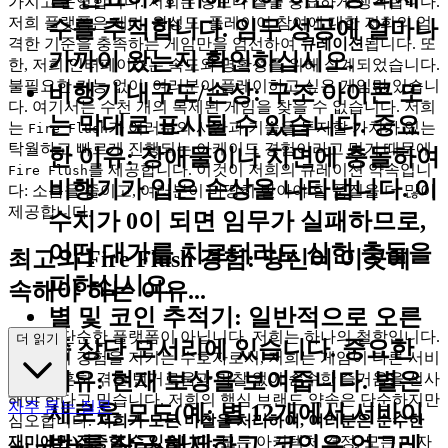
가지고 운영합니다. 저희는 양보다 질을 중요하게 생각합니다.
저희 플랫폼은 재미, 완성도, 플레이어 참여에 대한 저희의 엄
수를 추적합니다. 임무 성공에 얼마나
격한 기준을 충족하는 게임만을 엄선하여
큐레이션
됩니다. 또
가까이 왔는지 확인하십시오.
한, 저희 인터페이스는 속도와 명확성을 위해 설계되었습니다.
불필요한 기능 없이, 여러분이 플레이하고 싶은 게임만 있습니
비행기 내구도/손상:
구조 아이콘 또
다. 여기서는 수천 개의 복제된 게임을 찾을 수 없습니다. 저희
는 막대로 표시될 수 있습니다.
중요
는
가 여러분의 시간과 기술을 투자할 가치가 있는
Fire Flush
탁월하고 빠르게 진행되는 아케이드 경험이라고 믿기 때문에
한 이유:
장애물이나 지면에 충돌하여
를 제공합니다. 이것이 저희의 큐레이션 약속입니
Fire Flush
비행기가 입은 손상을 나타냅니다. 이
다: 소음을 줄이고, 여러분이 마땅히 받아야 할 품질을 더 많이
제공합니다.
수치가 0이 되면 임무가 실패하므로,
어떤 대가를 치르더라도 심한 충돌을
최고의 Fire Flush 경험: 당신이 이곳에
피하십시오.
속해야 하는 이유...
별 및 코인 추적기:
일반적으로 오른
저희는 단순한 플랫폼이 아닙니다. 저희는 하나의 철학입니다.
더 읽기
쪽 상단 모서리에 있습니다.
중요한
여러분의 경험을 지키는 수호자로서, 저희는 게임이 다른 서비
이유:
현재 보상을 보여줍니다. 별은
스에서 흔히 겪는 번거로움과 마찰 없이 순수한 즐거움을 선사
해야 한다고 믿습니다. 저희의 핵심 브랜드 약속은 단순하지만
자주 묻는 질문
새로운 모드(예: 별 12개에서 서바이
심오합니다.
저희가 모든 마찰을 처리하여, 여러분은 순수한
벌)를 잠금 해제하고, 코인은 업그레
재미에만 집중할 수 있습니다.
모든 아키텍처 결정, 모든 디자