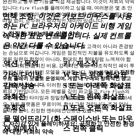
완전하고 풍부한 기능을 직접 제공합니다. 이것이 저희의 약속
입니다:
를 플레이하고 싶을 때, 여러분은 몇 초 안
Fire Flush
에 조종석에 앉아 호수에 뛰어들어 숲을 구할 준비가 됩니다.
면책 조항:
이것은 키보드/마우스를 사용
마찰 없이, 순수하고 즉각적인 재미만 있습니다.
하는 PC 브라우저의 아케이드 비행 게임
2. 정직한 재미: 제로 압력 약속
에 대한 표준 컨트롤입니다. 실제 컨트롤
은 약간 다를 수 있습니다.
저희는 플레이어를 수익을 창출해야 할 고객이 아니라 존경받
는 손님으로 여깁니다. 게임은 점진적인 지불을 유도하도록 설
계된 일련의 함정이 아니라, 환대의 한 형태처럼 느껴져야 합
액션 / 목적
키 / 제스처
니다. 저희는 숨겨진 비용, 강제적인 광고 벽, 조작적인 페이 투
윈 방식의 포식적인 모델을 거부합니다. 저희 플랫폼은
진정한
가속/다이빙
W
또는
위쪽 화살표
무료 플레이 모델로 운영되며, 게임 내 구매와 방해적인 광고
감속/상승
S
또는
아래쪽 화살표
가 완전히 없습니다.
이러한 재정적 압력의 부재는 진정한 신
뢰의 기반입니다. 모든 레벨을 깊이 파고들고,
의
Fire Flush
좌회전
A
또는
왼쪽 화살표
모든 완벽한 타이밍과 정밀한 움직임을 완벽하게 마스터하세
요. 저희 플랫폼은 무료이며, 항상 그럴 것입니다. 조건 없이,
우회전
D
또는
오른쪽 화살표
놀라움 없이, 진정한 엔터테인먼트만 있습니다.
물 떨어뜨리기
(화
스페이스바
또는
마우
3. 자신감 있게 플레이하세요: 공정하고 안전한 환경
재 위에서)
스 왼쪽 클릭
에 대한 저희의 약속