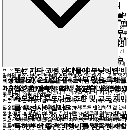
2. 정직한 재미: 제로 압력 약속
소화 루프:
물은 폭탄처럼 떨어집니
다. 정확한 고도에서 불 바로 위를 날
저희는 플레이어를 수익을 창출해야 할 고객이 아니라 존경받
는 손님으로 여깁니다. 게임은 점진적인 지불을 유도하도록 설
아 불이 당신 아래에 있는 순간 "물 떨
계된 일련의 함정이 아니라, 환대의 한 형태처럼 느껴져야 합
어뜨리기" 키를 눌러야 합니다. 너무
니다. 저희는 숨겨진 비용, 강제적인 광고 벽, 조작적인 페이 투
윈 방식의 포식적인 모델을 거부합니다. 저희 플랫폼은
진정한
일찍 또는 늦게 떨어뜨리면 물을 낭비
무료 플레이 모델로 운영되며, 게임 내 구매와 방해적인 광고
하고 불을 끄지 못합니다.
가 완전히 없습니다.
이러한 재정적 압력의 부재는 진정한 신
뢰의 기반입니다. 모든 레벨을 깊이 파고들고,
의
Fire Flush
충돌 페널티:
빠른 속도로 지면, 나무
모든 완벽한 타이밍과 정밀한 움직임을 완벽하게 마스터하세
또는 기타 고정 장애물에 부딪히면 비
요. 저희 플랫폼은 무료이며, 항상 그럴 것입니다. 조건 없이,
파이어 플러시(Fire Flush)는 용감한 소방견으로서 구조 비행기
놀라움 없이, 진정한 엔터테인먼트만 있습니다.
행기가 손상됩니다. 너무 많은 피해를
비행기를 조종하고 물을 떨어뜨리는 방법은 무엇인
를 조종하는 신나는 아케이드 스타일의 비행 및 소방 게임입니
다. 당신의 임무는 호수에서 물을 퍼 담아 화염에 떨어뜨려 산
3. 자신감 있게 플레이하세요: 공정하고 안전한 환경
입으면 임무가 즉시 종료됩니다. 항상
가요?
불로부터 숲을 구하는 것입니다. 이것은 정확성, 타이밍, 그리
에 대한 저희의 약속
속도보다 부드러운 조향 및 고도 제어
고 빠른 반사 신경이 필요한 게임입니다!
기본 조작은 비행기를 조종하여 가속하고, 위아래로 움직이며,
를 우선시하십시오.
호수로 하강하는 것을 포함합니다. 물탱크를 채우려면 단순히
진정한 영웅은 최고의 기량을 발휘하기 위해 안전하고 잘 관리
호수 표면 위로 낮게 비행하면 됩니다. 물탱크가 가득 차면, 화
된 환경이 필요합니다. 저희는 여러분의 마음의 평화가 가장
업그레이드 인센티브:
별과 코인을 획
재 지점 위로 비행하세요. 그러면 비행기가 자동으로 물 폭탄
중요하다는 것을 알고 있습니다. 여러분은 여러분의 데이터가
을 떨어뜨려 불을 끕니다. 성공적인 보급과 투하를 위해서는
득하면 더 좋은 비행기를 잠금 해제할
보호되고 여러분의 성과가 조작이 아닌 진정한 기술의 결과임