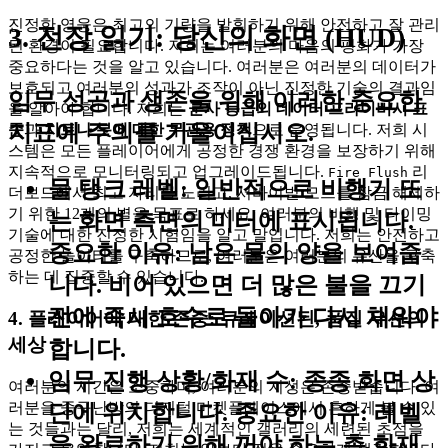
진정한 영웅은 최고의 기량을 발휘하기 위해 안전하고 잘 관리
3. 전장 읽기: 당신의 화면 (HUD)
된 환경이 필요합니다. 저희는 여러분의 마음의 평화가 가장
중요하다는 것을 알고 있습니다. 여러분은 여러분의 데이터가
보호되고 여러분의 성과가 조작이 아닌 진정한 기술의 결과임
임무 성공과 생존을 위해 이러한 중요한
을 알아야 합니다. 저희는
군사 등급의 데이터 프라이버시 표
지표에 주의를 기울이십시오.
준
과
치트나 봇에 대한 무관용 정책
으로 운영됩니다. 저희 시
스템은 모든 플레이어에게 공정한 경쟁 환경을 보장하기 위해
지속적으로 모니터링되고 업그레이드됩니다.
리
Fire Flush
물 탱크 레벨:
일반적으로 비행기 또
더보드에서 최고 자리를 노리고, 서바이벌 모드를 잠금 해제하
기 위한 12개의 별을 목표로 하세요. 여러분의 비행 및 타이밍
는 화면 측면의 미터에 표시됩니다.
기술에 대한 진정한 시험임을 알고 말입니다. 저희는 안전하고
중요한 이유:
남은 물의 양을 보여줍
공정한 놀이터를 구축하므로, 여러분은 여러분의 유산을 구축
하는 데 집중할 수 있습니다.
니다. 비어 있으면 더 많은 불을 끄기
전에 즉시 호수로 돌아가 다시 채워야
4. 플레이어에 대한 존중: 큐레이션된, 품질 우선의
세상
합니다.
임무 진행 상황/화재 수:
종종 화면 상
여러분의 시간은 소중하며, 여러분의 지성은 존중받습니다. 여
러분을 중구난방의 디지털 마켓플레이스에서 흔하게 볼 수 있
단에 위치합니다.
중요한 이유:
레벨
는 것들과는 달리, 저희는 세계적인 갤러리의 세련된 초점을
을 완료하기 위해 꺼야 하는 총 화재