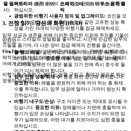
획득하여 생존 모드의 끈기 있고 궁극적인 도전을 증명
물 떨어뜨리기
(화재 위에
스페이스바
또는
마우스 왼쪽 클
하십시오.
서)
릭
광범위한 비행기 사용자 정의 및 업그레이드:
코인을 모
아 속도, 민첩성, 물 재충전 속도와 같은 고유한 성능 특
3. 전장 읽기: 당신의 화면 (HUD)
성을 가진 16개의 다양한 비행기를 잠금 해제하세요.
임무 성공과 생존을 위해 이러한 중요한 지표에 주의를 기울이
아케이드 스타일의 정밀함을 좋아하고, 시간에 민감한 임무의
십시오.
스릴을 즐기며, 더 나은 장비 잠금 해제의 진행을 즐긴다면,
Fire Flush
는 당신이 기다려온 게임입니다. 완벽한 실행과 전
물 탱크 레벨:
일반적으로 비행기 또는 화면 측면의 미터
략적인 비행기 업그레이드를 보상하는 도전을 즐기는 플레이
에 표시됩니다.
중요한 이유:
남은 물의 양을 보여줍니
어에게 완벽합니다.
다. 비어 있으면 더 많은 불을 끄기 전에 즉시 호수로 돌
아가 다시 채워야 합니다.
비행기를 조종하고, 불타는 숲을 구하고, 황야가 필요로 하는
임무 진행 상황/화재 수:
종종 화면 상단에 위치합니다.
영웅이 되세요!
중요한 이유:
레벨을 완료하기 위해 꺼야 하는 총 화재
수를 추적합니다. 임무 성공에 얼마나 가까이 왔는지 확
인하십시오.
비행기 내구도/손상:
구조 아이콘 또는 막대로 표시될 수
있습니다.
중요한 이유:
장애물이나 지면에 충돌하여 비
행기가 입은 손상을 나타냅니다. 이 수치가 0이 되면 임
무가 실패하므로, 어떤 대가를 치르더라도 심한 충돌을
피하십시오.