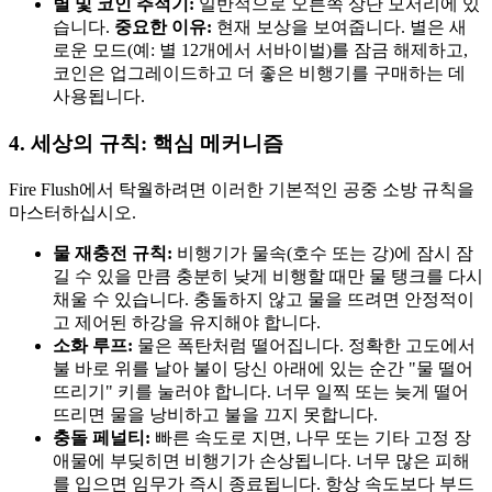
별 및 코인 추적기:
일반적으로 오른쪽 상단 모서리에 있
습니다.
중요한 이유:
현재 보상을 보여줍니다. 별은 새
로운 모드(예: 별 12개에서 서바이벌)를 잠금 해제하고,
코인은 업그레이드하고 더 좋은 비행기를 구매하는 데
사용됩니다.
4. 세상의 규칙: 핵심 메커니즘
Fire Flush에서 탁월하려면 이러한 기본적인 공중 소방 규칙을
마스터하십시오.
물 재충전 규칙:
비행기가 물속(호수 또는 강)에 잠시 잠
길 수 있을 만큼 충분히 낮게 비행할 때만 물 탱크를 다시
채울 수 있습니다. 충돌하지 않고 물을 뜨려면 안정적이
고 제어된 하강을 유지해야 합니다.
소화 루프:
물은 폭탄처럼 떨어집니다. 정확한 고도에서
불 바로 위를 날아 불이 당신 아래에 있는 순간 "물 떨어
뜨리기" 키를 눌러야 합니다. 너무 일찍 또는 늦게 떨어
뜨리면 물을 낭비하고 불을 끄지 못합니다.
충돌 페널티:
빠른 속도로 지면, 나무 또는 기타 고정 장
애물에 부딪히면 비행기가 손상됩니다. 너무 많은 피해
를 입으면 임무가 즉시 종료됩니다. 항상 속도보다 부드