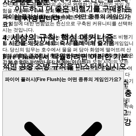
자주 묻는 질문
인 선택, 모든 큐레이션의 순간은 완벽하고 즉각적인 게임 경
이드하고 더 좋은 비행기를 구매하는
험을 제공하기 위해 설계되었습니다.
임무를 위해
Fire Flush
파이어 플러시(Fire Flush)는 어떤 종류의 게임인가
저희 플랫폼을 선택하시면, 신뢰, 존중, 그리고 여러분의 시간
데 사용됩니다.
과 열정에 대한 변함없는 헌신으로 구축된 커뮤니티를 선택하
요?
시는 것입니다.
4. 세상의 규칙: 핵심 메커니즘
파이어 플러시(Fire Flush)는 용감한 소방견으로서 구조 비행기
1. 시간을 되찾으세요: 즉시 플레이의 즐거움
를 조종하는 신나는 아케이드 스타일의 비행 및 소방 게임입니
다. 당신의 임무는 호수에서 물을 퍼 담아 화염에 떨어뜨려 산
Fire Flush에서 탁월하려면 이러한 기본
현대 생활은 끊임없는 추구의 연속이며, 여러분의 자유 시간은
불로부터 숲을 구하는 것입니다. 이것은 정확성, 타이밍, 그리
가장 소중한 자산입니다. 저희는 여러분과 모험 사이의 모든
고 빠른 반사 신경이 필요한 게임입니다!
적인 공중 소방 규칙을 마스터하십시오.
가능한 장벽을 제거함으로써 이를 암묵적으로 존중합니다. 여
러분은 영웅이 되기 위해 기다릴 필요가 없습니다. 끝없는 다
파이어 플러시(Fire Flush)는 어떤 종류의 게임인가요?
운로드를 탐색하고, 설치 파일과 씨름하고, 게임을 플레이하기
물 재충전 규칙:
비행기가 물속(호수
위해 장치의 메모리를 희생할 필요가 없습니다. 이것이 바로
또는 강)에 잠시 잠길 수 있을 만큼 충
저희 플랫폼이
즉시 플레이, 제로 설치
를 기반으로 구축된 이
유입니다. 저희는 모든 장치에서 브라우저를 통해 H5 게임의
분히 낮게 비행할 때만 물 탱크를 다
완전하고 풍부한 기능을 직접 제공합니다. 이것이 저희의 약속
시 채울 수 있습니다. 충돌하지 않고
입니다:
를 플레이하고 싶을 때, 여러분은 몇 초 안
Fire Flush
에 조종석에 앉아 호수에 뛰어들어 숲을 구할 준비가 됩니다.
물을 뜨려면 안정적이고 제어된 하강
마찰 없이, 순수하고 즉각적인 재미만 있습니다.
을 유지해야 합니다.