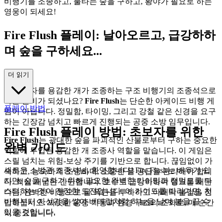
비행기를 조종하고, 불타는 숲을 구하고, 황야가 필요로 하는
영웅이 되세요!
Fire Flush 플레이: 날아오르고, 급강하하
며 숲을 구하세요...
!
더 읽기
책상 의자를 용감한 개가 조종하는 구조 비행기의 조종석으로
바꿀 준비가 되셨나요?
Fire Flush
는 단순한 아케이드 비행 게
플레이 방법
임이 아닙니다. 정밀함, 타이밍, 그리고 강철 같은 신경을 요구
하는 긴장감 넘치고 빠르게 진행되는 공중 소방 임무입니다.
Fire Flush 플레이 방법: 초보자를 위한
Fire Flush
는 광대한 숲을 파괴적인 산불로부터 구하는 중요한
완벽 가이드
역할에 투입된 용감한 개 조종사 역할을 맡습니다. 이 게임은
스릴 넘치는 위험-보상 주기를 기반으로 합니다. 끊임없이 가
새로운 소방관 조종사님, 환영합니다! Fire Flush는 배우기 쉽
속하고, 능숙하게 조종하며, 소중한 물 공급을 관리해야 합니
지만, 숲을 구하기 위해 필요한 완벽한 타이밍과 정밀도를 마
다. 핵심 개념은 간단합니다. 호수로 급강하하여 탱크를 채운
스터하는 것이 진정한 도전입니다. 이 가이드를 따라가면, 첫
다음, 완벽한 비행으로 물 폭탄을 투하하고 아래의 불길을 진
비행부터 자신감을 쌓아 베테랑처럼 하늘을 날며 불을 끌 수
압하십시오. 짜릿한 공중 기동과 환경 구조의 조화로, 매 순간
있을 것입니다.
이 중요합니다.