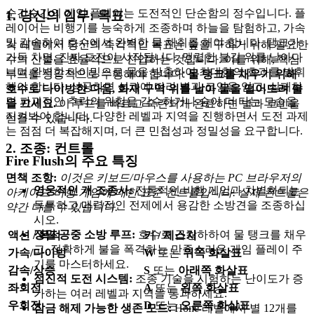
순간순간의 게임 플레이는 도전적인 단순함의 정수입니다. 플
1. 당신의 임무: 목표
레이어는 비행기를 능숙하게 조종하며 하늘을 탐험하고, 가속
및 감속하여 호수에서 완벽한 물 채취를 해야 합니다. 탱크가
각 레벨에서 당신의 즉각적인 목표는 숲을 구하기 위해 필요한
가득 차면, 진짜 도전이 시작됩니다. 맹렬한 불길 위를 날아다
수의 산불을 효율적으로 진압하는 것입니다. 이를 위해, 핵심
니며 완벽한 타이밍으로 물을 방출하여 최대한의 효과를 발휘
루프를 성공적으로 수행해야 합니다:
물 탱크를 채우기 위해
해야 합니다. 성공하면 성과에 따라 별과 코인을 얻고, 실패하
호수로 다이빙한 다음, 화재 구역 위를 날아 물을 떨어뜨려 불
면 파괴적인 추락의 위험을 감수하거나 숲이 더 타는 모습을
을 끄세요.
이 루프를 빠르고 숙련되게 완료하면 별과 코인을
지켜봐야 합니다. 다양한 레벨과 지역을 진행하면서 도전 과제
얻을 수 있습니다.
는 점점 더 복잡해지며, 더 큰 민첩성과 정밀성을 요구합니다.
2. 조종: 컨트롤
Fire Flush의 주요 특징
면책 조항:
이것은 키보드/마우스를 사용하는 PC 브라우저의
영웅적인 개 조종사:
전통적인 비행 게임과 차별화되는
아케이드 비행 게임에 대한 표준 컨트롤입니다. 실제 컨트롤은
독특하고 매력적인 전제에서 용감한 소방견을 조종하십
약간 다를 수 있습니다.
시오.
정밀 공중 소방 루프:
호수로 급강하하여 물 탱크를 채우
액션 / 목적
키 / 제스처
고, 정확하게 불을 폭격하는 만족스러운 게임 플레이 주
가속/다이빙
W
또는
위쪽 화살표
기를 마스터하세요.
감속/상승
S
또는
아래쪽 화살표
점진적 도전 시스템:
조종 기술을 시험하는 난이도가 증
좌회전
A
또는
왼쪽 화살표
가하는 여러 레벨과 지역을 통과하세요.
우회전
D
또는
오른쪽 화살표
잠금 해제 가능한 생존 모드:
Hone 레벨에서 별 12개를