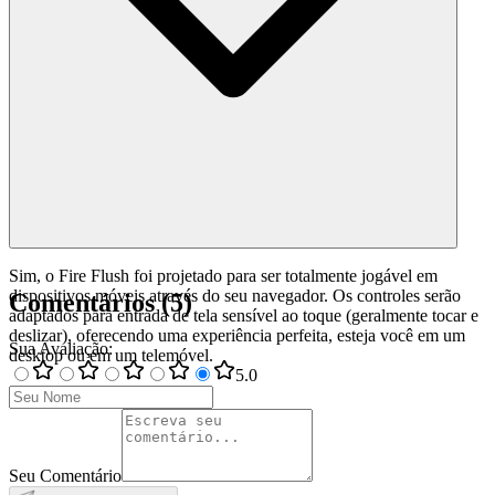
Sim, o Fire Flush foi projetado para ser totalmente jogável em
dispositivos móveis através do seu navegador. Os controles serão
Comentários
(
5
)
adaptados para entrada de tela sensível ao toque (geralmente tocar e
deslizar), oferecendo uma experiência perfeita, esteja você em um
Sua Avaliação
:
desktop ou em um telemóvel.
5
.0
Seu Comentário