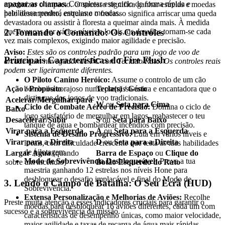
apagar as chamas.
Completar este ciclo de forma rápida e
maximizar o impacto. O sucesso significa ganhar estrelas e moedas
habilidosa renderá estrelas e moedas.
pelo desempenho, enquanto o fracasso significa arriscar uma queda
devastadora ou assistir à floresta a queimar ainda mais. À medida
2. Tomando o Comando: Os Controles
que avanças por vários níveis e locais, os desafios tornam-se cada
vez mais complexos, exigindo maior agilidade e precisão.
Aviso:
Estes são os controles padrão para um jogo de voo de
Principais Características do Fire Flush
arcade num navegador de PC com Teclado/Rato. Os controles reais
podem ser ligeiramente diferentes.
O Piloto Canino Heróico:
Assume o controlo de um cão
bombeiro corajoso numa premissa única e encantadora que o
Ação / Propósito
Tecla(s) / Gesto
distingue dos jogos de voo tradicionais.
Acelerar/Mergulhar para
W
ou
Seta para Cima
Ciclo de Combate Aéreo de Precisão:
Domina o ciclo de
Baixo
jogo satisfatório de mergulhar em lagos, reabastecer o teu
Desacelerar/Subir
S
ou
Seta para Baixo
tanque de água e bombardear incêndios com precisão.
Virar para a Esquerda
A
ou
Seta para a Esquerda
Sistema de Desafio Progressivo:
Luta em vários níveis e
Virar para a Direita
D
ou
Seta para a Direita
locais, com dificuldade crescente que testa as tuas habilidades
de pilotagem.
Largar Água
(quando
Barra de Espaço
ou
Clique do
Modo de Sobrevivência Desbloqueável:
Prova a tua
sobre um incêndio)
Botão Esquerdo do Rato
maestria ganhando 12 estrelas nos níveis Hone para
desbloquear o desafio implacável e final do Modo de
3. Lendo o Campo de Batalha: O Seu Ecrã (HUD)
Sobrevivência.
Extensa Personalização e Melhorias de Aviões:
Recolhe
Preste muita atenção a esses indicadores cruciais para garantir o
moedas para desbloquear 16 aviões diferentes, cada um com
sucesso e a sobrevivência da missão.
características de desempenho únicas, como maior velocidade,
maior agilidade e taxas de recarga de água mais rápidas.