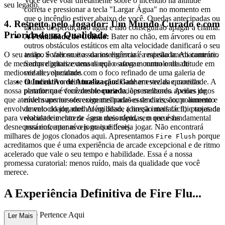
Você deve voar diretamente sobre o incêndio na altitude
seu legado.
correta e pressionar a tecla "Largar Água" no momento em
que o incêndio estiver abaixo de você. Quedas antecipadas ou
4. Respeito pelo Jogador: Um Mundo Curado e com
tardias desperdiçarão água e não conseguirão apagar a chama.
Prioridade na Qualidade
A Penalidade de Colisão:
Bater no chão, em árvores ou em
outros obstáculos estáticos em alta velocidade danificará o seu
O seu tempo é valioso e a sua inteligência é respeitada. Ao contrário
avião. Sofrer muitos danos encerrará a missão imediatamente.
de mercados digitais extensos que o afogam numa onda de
Sempre priorize uma direção suave e controle de altitude em
mediocridade, operamos com o foco refinado de uma galeria de
vez de velocidade.
classe mundial. Acreditamos na qualidade em vez da quantidade. A
O Incentivo de Atualização:
Ganhar estrelas e moedas
nossa plataforma é ferozmente
curada
, apresentando apenas jogos
permite que você desbloqueie aviões melhores. Aviões de
que atendem aos nossos exigentes padrões de diversão, polimento e
nível superior oferecem melhorias essenciais, como aumento
envolvimento do jogador. Além disso, a nossa interface foi projetada
de velocidade, melhor agilidade (direção mais fácil) e taxas de
para velocidade e clareza - sem desordem, sem recursos
reabastecimento de água mais rápidas, o que é fundamental
desnecessários, apenas o jogo que deseja jogar. Não encontrará
para enfrentar níveis mais difíceis.
milhares de jogos clonados aqui. Apresentamos
porque
Fire Flush
acreditamos que é uma experiência de arcade excepcional e de ritmo
acelerado que vale o seu tempo e habilidade. Essa é a nossa
promessa curatorial: menos ruído, mais da qualidade que você
merece.
A Experiência Definitiva de Fire Flu...
sh: Porque Pertence Aqui
Ler Mais