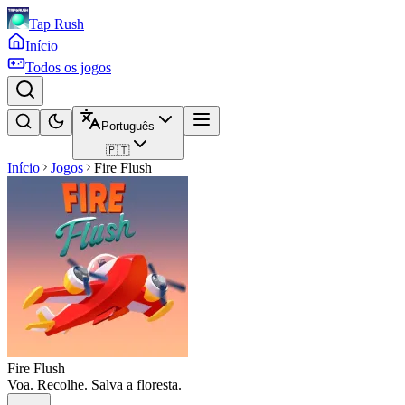
Tap Rush
Início
Todos os jogos
Português
🇵🇹
Início
Jogos
Fire Flush
Fire Flush
Voa. Recolhe. Salva a floresta.