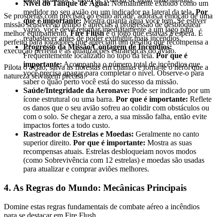
Nível do Tanque de Água:
Normalmente exibido como um
medidor no seu avião ou um indicador na lateral da tela.
Por
Se prosperas com precisão ao estilo arcade, adoras a emoção de uma
que é importante:
Mostra quanta água você tem. Se estiver
missão sensível ao tempo e aprecias a progressão de desbloquear
vazio, você deve retornar imediatamente a um lago para
melhor equipamento,
Fire Flush
é o jogo que estavas à espera. É
reabastecer antes de poder extinguir mais incêndios.
perfeito para jogadores que apreciam um desafio que recompensa a
Progresso da Missão/Contagem de Incêndios:
execução perfeita e as atualizações estratégicas do avião.
Frequentemente localizado no topo da tela.
Por que é
importante:
Acompanha o número total de incêndios que
Pilota o avião, salva as florestas em chamas e torna-te o herói que a
você precisa apagar para completar o nível. Observe-o para
natureza selvagem precisa!
saber o quão perto você está do sucesso da missão.
Saúde/Integridade da Aeronave:
Pode ser indicado por um
ícone estrutural ou uma barra.
Por que é importante:
Reflete
os danos que o seu avião sofreu ao colidir com obstáculos ou
com o solo. Se chegar a zero, a sua missão falha, então evite
impactos fortes a todo custo.
Rastreador de Estrelas e Moedas:
Geralmente no canto
superior direito.
Por que é importante:
Mostra as suas
recompensas atuais. Estrelas desbloqueiam novos modos
(como Sobrevivência com 12 estrelas) e moedas são usadas
para atualizar e comprar aviões melhores.
4. As Regras do Mundo: Mecânicas Principais
Domine estas regras fundamentais de combate aéreo a incêndios
para se destacar em Fire Flush.