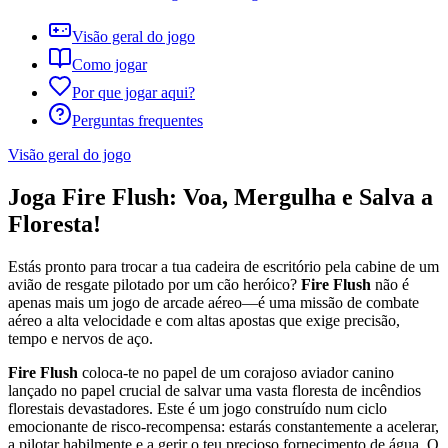
Visão geral do jogo
Como jogar
Por que jogar aqui?
Perguntas frequentes
Visão geral do jogo
Joga Fire Flush: Voa, Mergulha e Salva a
Floresta!
Estás pronto para trocar a tua cadeira de escritório pela cabine de um
avião de resgate pilotado por um cão heróico?
Fire Flush
não é
apenas mais um jogo de arcade aéreo—é uma missão de combate
aéreo a alta velocidade e com altas apostas que exige precisão,
tempo e nervos de aço.
Fire Flush
coloca-te no papel de um corajoso aviador canino
lançado no papel crucial de salvar uma vasta floresta de incêndios
florestais devastadores. Este é um jogo construído num ciclo
emocionante de risco-recompensa: estarás constantemente a acelerar,
a pilotar habilmente e a gerir o teu precioso fornecimento de água. O