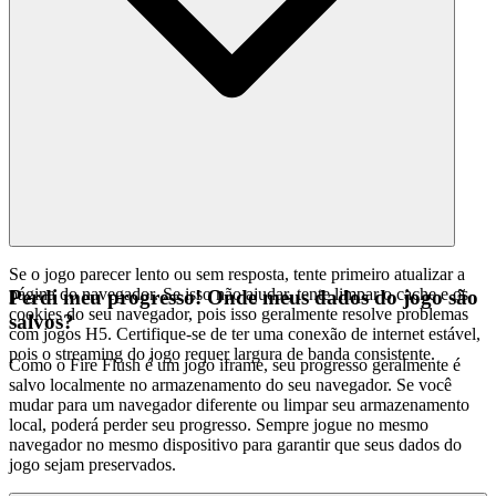
Se o jogo parecer lento ou sem resposta, tente primeiro atualizar a
página do navegador. Se isso não ajudar, tente limpar o cache e os
Perdi meu progresso! Onde meus dados do jogo são
cookies do seu navegador, pois isso geralmente resolve problemas
salvos?
com jogos H5. Certifique-se de ter uma conexão de internet estável,
pois o streaming do jogo requer largura de banda consistente.
Como o Fire Flush é um jogo iframe, seu progresso geralmente é
salvo localmente no armazenamento do seu navegador. Se você
mudar para um navegador diferente ou limpar seu armazenamento
local, poderá perder seu progresso. Sempre jogue no mesmo
navegador no mesmo dispositivo para garantir que seus dados do
jogo sejam preservados.