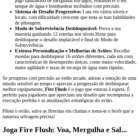
jogo satisfatório de mergulhar em lagos, reabastecer o teu
tanque de água e bombardear incêndios com precisão.
Sistema de Desafio Progressivo:
Luta em vários níveis e
locais, com dificuldade crescente que testa as tuas habilidades
de pilotagem.
Modo de Sobrevivência Desbloqueável:
Prova a tua
maestria ganhando 12 estrelas nos níveis Hone para
desbloquear o desafio implacável e final do Modo de
Sobrevivência.
Extensa Personalização e Melhorias de Aviões:
Recolhe
moedas para desbloquear 16 aviões diferentes, cada um com
características de desempenho únicas, como maior velocidade,
maior agilidade e taxas de recarga de água mais rápidas.
Se prosperas com precisão ao estilo arcade, adoras a emoção de uma
missão sensível ao tempo e aprecias a progressão de desbloquear
melhor equipamento,
Fire Flush
é o jogo que estavas à espera. É
perfeito para jogadores que apreciam um desafio que recompensa a
execução perfeita e as atualizações estratégicas do avião.
Pilota o avião, salva as florestas em chamas e torna-te o herói que a
natureza selvagem precisa!
Joga Fire Flush: Voa, Mergulha e Sal...