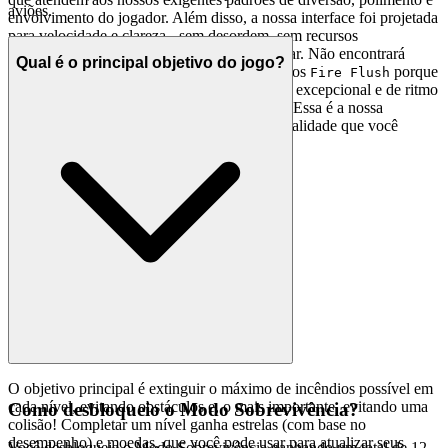
aviões.
envolvimento do jogador. Além disso, a nossa interface foi projetada
para velocidade e clareza - sem desordem, sem recursos
desnecessários, apenas o jogo que deseja jogar. Não encontrará
Qual é o principal objetivo do jogo?
milhares de jogos clonados aqui. Apresentamos
porque
Fire Flush
acreditamos que é uma experiência de arcade excepcional e de ritmo
acelerado que vale o seu tempo e habilidade. Essa é a nossa
promessa curatorial: menos ruído, mais da qualidade que você
merece.
O objetivo principal é extinguir o máximo de incêndios possível em
cada nível, evitando obstáculos e, o mais importante, evitando uma
Como desbloqueio o Modo Sobrevivência?
colisão! Completar um nível ganha estrelas (com base no
desempenho) e moedas, que você pode usar para atualizar seus
Você desbloqueia o Modo Sobrevivência ganhando um total de 12