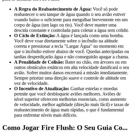
A Regra do Reabastecimento de Água:
Você só pode
reabastecer o seu tanque de água quando o seu avião estiver
voando baixo o suficiente para mergulhar brevemente em um
corpo de água (um lago ou rio). Você deve manter uma
descida constante e controlada para coletar a água sem colidir.
O Ciclo de Extinção:
A água é lançada como uma bomba.
Você deve voar diretamente sobre o incêndio na altitude
correta e pressionar a tecla "Largar Água" no momento em
que o incêndio estiver abaixo de você. Quedas antecipadas ou
tardias desperdiçarão água e não conseguirão apagar a chama.
A Penalidade de Colisão:
Bater no chão, em árvores ou em
outros obstáculos estáticos em alta velocidade danificará o seu
avião. Sofrer muitos danos encerrará a missão imediatamente.
Sempre priorize uma direção suave e controle de altitude em
vez de velocidade.
O Incentivo de Atualização:
Ganhar estrelas e moedas
permite que você desbloqueie aviões melhores. Aviões de
nível superior oferecem melhorias essenciais, como aumento
de velocidade, melhor agilidade (direção mais fácil) e taxas de
reabastecimento de água mais rápidas, o que é fundamental
para enfrentar níveis mais difíceis.
Como Jogar Fire Flush: O Seu Guia Co...