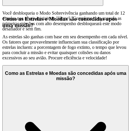
Você desbloqueia o Modo Sobrevivência ganhando um total de 12
estrelas nos níveis iniciais de "Hone". Completar com sucesso as
Como as Estrelas e Moedas são concedidas após
primeiras missões com alto desempenho desbloqueará este modo
uma missão?
desafiador e sem fim.
As estrelas são ganhas com base em seu desempenho em cada nível.
Os fatores que provavelmente influenciam sua classificação por
estrelas incluem: a porcentagem de fogo extinto, o tempo que levou
para concluir a missão e evitar quaisquer colisões ou danos
excessivos ao seu avião. Procure eficiência e velocidade!
Como as Estrelas e Moedas são concedidas após uma
missão?