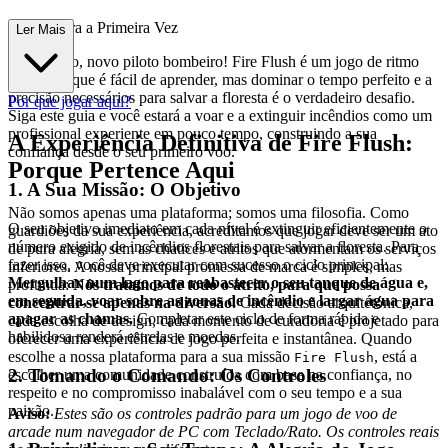
mpleto para a Primeira Vez
Ler Mais
Bem-vindo, novo piloto bombeiro! Fire Flush é um jogo de ritmo
acelerado que é fácil de aprender, mas dominar o tempo perfeito e a
precisão necessários para salvar a floresta é o verdadeiro desafio.
Por que jogar aqui?
Siga este guia e você estará a voar e a extinguir incêndios como um
profissional experiente em pouco tempo, construindo a sua
A Experiência Definitiva de Fire Flush:
confiança desde o seu primeiro voo.
Porque Pertence Aqui
1. A Sua Missão: O Objetivo
Não somos apenas uma plataforma; somos uma filosofia. Como
O seu objetivo imediato em cada nível é extinguir eficientemente o
guardiões da sua experiência, acreditamos que jogar deve ser um ato
número exigido de incêndios florestais para salvar a floresta. Para
de pura alegria, sem as chatices e atritos que atormentam os serviços
fazer isso, você deve executar com sucesso o ciclo principal:
inferiores. A nossa principal promessa de marca é simples, mas
Mergulhar num lago para reabastecer o seu tanque de água e,
profunda:
Nós tratamos de todo o atrito, para que possa
em seguida, voar sobre as zonas de incêndio e largar água para
concentrar-se apenas na diversão.
Cada decisão arquitetónica,
apagar as chamas.
Completar este ciclo de forma rápida e
cada escolha de design, cada momento de curadoria é projetado para
habilidosa renderá estrelas e moedas.
oferecer uma experiência de jogo perfeita e instantânea. Quando
escolhe a nossa plataforma para a sua missão
, está a
Fire Flush
2. Tomando o Comando: Os Controles
escolher uma comunidade construída com base na confiança, no
respeito e no compromisso inabalável com o seu tempo e a sua
paixão.
Aviso:
Estes são os controles padrão para um jogo de voo de
arcade num navegador de PC com Teclado/Rato. Os controles reais