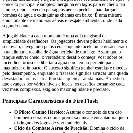
conceito principal é simples: mergulha em lagos para encher o teu
tanque, depois executa passagens aéreas perfeitas para largar
bombas de água e extinguir as chamas em baixo. É uma mistura
emocionante de manobras aéreas e resgate ambiental, onde cada
segundo conta.
A jogabilidade a cada momento é uma aula magistral de
simplicidade desafiadora. Os jogadores devem pilotar habilmente o
seu avião, navegando pelos céus enquanto aceleram e desaceleram
para alinhar a recolha de água perfeita de um lago. Assim que o
tanque estiver cheio, o verdadeiro desafio começa: voar sobre os
incêndios furiosos e libertar a água com tempo perfeito para
maximizar o impacto. O sucesso significa ganhar estrelas e moedas
pelo desempenho, enquanto o fracasso significa arriscar uma queda
devastadora ou assistir à floresta a queimar ainda mais. À medida
que avanças por vários níveis e locais, os desafios tornam-se cada
vez mais complexos, exigindo maior agilidade e precisão.
Principais Características do Fire Flush
O Piloto Canino Heróico:
Assume o controlo de um cão
bombeiro corajoso numa premissa única e encantadora que o
distingue dos jogos de voo tradicionais.
Ciclo de Combate Aéreo de Precisão:
Domina o ciclo de