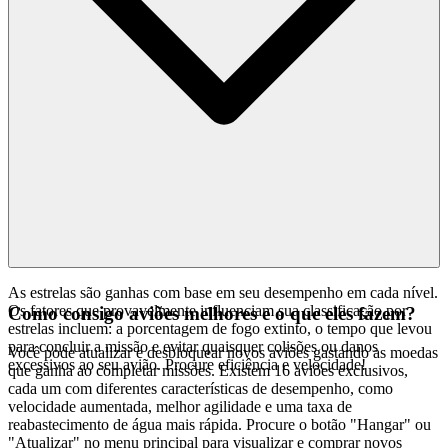
As estrelas são ganhas com base em seu desempenho em cada nível.
Os fatores que provavelmente influenciam sua classificação por
Como consigo aviões melhores e o que eles fazem?
estrelas incluem: a porcentagem de fogo extinto, o tempo que levou
para concluir a missão e evitar quaisquer colisões ou danos
Você pode atualizar e desbloquear novos aviões gastando as moedas
excessivos ao seu avião. Procure eficiência e velocidade!
que ganha ao completar missões. Existem 16 aviões exclusivos,
cada um com diferentes características de desempenho, como
velocidade aumentada, melhor agilidade e uma taxa de
reabastecimento de água mais rápida. Procure o botão "Hangar" ou
"Atualizar" no menu principal para visualizar e comprar novos