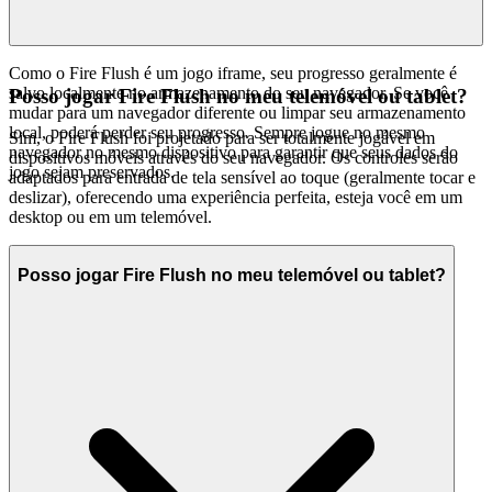
Como o Fire Flush é um jogo iframe, seu progresso geralmente é
salvo localmente no armazenamento do seu navegador. Se você
Posso jogar Fire Flush no meu telemóvel ou tablet?
mudar para um navegador diferente ou limpar seu armazenamento
local, poderá perder seu progresso. Sempre jogue no mesmo
Sim, o Fire Flush foi projetado para ser totalmente jogável em
navegador no mesmo dispositivo para garantir que seus dados do
dispositivos móveis através do seu navegador. Os controles serão
jogo sejam preservados.
adaptados para entrada de tela sensível ao toque (geralmente tocar e
deslizar), oferecendo uma experiência perfeita, esteja você em um
desktop ou em um telemóvel.
Posso jogar Fire Flush no meu telemóvel ou tablet?