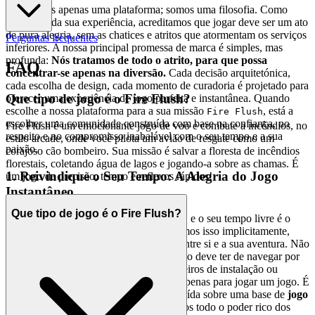
Não somos apenas uma plataforma; somos uma filosofia. Como
guardiões da sua experiência, acreditamos que jogar deve ser um ato
de pura alegria, sem as chatices e atritos que atormentam os serviços
Perguntas frequentes
inferiores. A nossa principal promessa de marca é simples, mas
profunda:
Nós tratamos de todo o atrito, para que possa
FAQ
concentrar-se apenas na diversão.
Cada decisão arquitetónica,
cada escolha de design, cada momento de curadoria é projetado para
Que tipo de jogo é o Fire Flush?
oferecer uma experiência de jogo perfeita e instantânea. Quando
escolhe a nossa plataforma para a sua missão
, está a
Fire Flush
escolher uma comunidade construída com base na confiança, no
Fire Flush é um emocionante jogo de voo e combate a incêndios, no
respeito e no compromisso inabalável com o seu tempo e a sua
estilo arcade, onde você pilota um avião de resgate como um
paixão.
corajoso cão bombeiro. Sua missão é salvar a floresta de incêndios
florestais, coletando água de lagos e jogando-a sobre as chamas. É
1. Reivindique o Seu Tempo: A Alegria do Jogo
um jogo de precisão, tempo e reflexos rápidos!
Instantâneo
Que tipo de jogo é o Fire Flush?
A vida moderna é uma busca implacável, e o seu tempo livre é o
bem mais precioso que possui. Respeitamos isso implicitamente,
eliminando todas as barreiras possíveis entre si e a sua aventura. Não
deve ter de esperar para ser um herói. Não deve ter de navegar por
downloads intermináveis, lutar com ficheiros de instalação ou
sacrificar a memória do seu dispositivo apenas para jogar um jogo. É
por isso que a nossa plataforma é construída sobre uma base de
jogo
instantâneo, sem instalação
. Oferecemos todo o poder rico dos