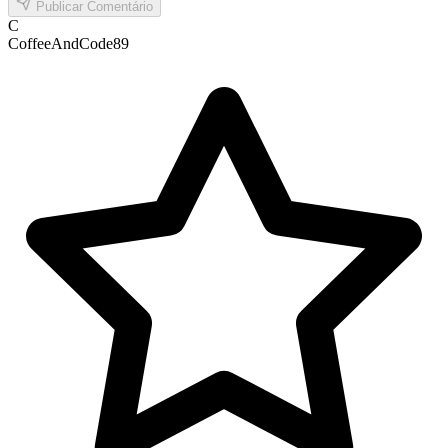
Publicar Comentário
C
CoffeeAndCode89