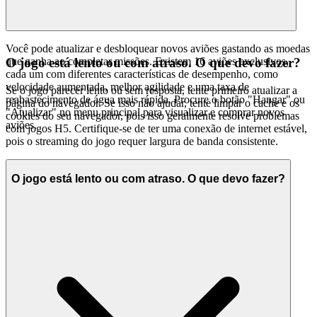
Você pode atualizar e desbloquear novos aviões gastando as moedas
que ganha ao completar missões. Existem 16 aviões exclusivos,
O jogo está lento ou com atraso. O que devo fazer?
cada um com diferentes características de desempenho, como
velocidade aumentada, melhor agilidade e uma taxa de
Se o jogo parecer lento ou sem resposta, tente primeiro atualizar a
reabastecimento de água mais rápida. Procure o botão "Hangar" ou
página do navegador. Se isso não ajudar, tente limpar o cache e os
"Atualizar" no menu principal para visualizar e comprar novos
cookies do seu navegador, pois isso geralmente resolve problemas
aviões.
com jogos H5. Certifique-se de ter uma conexão de internet estável,
pois o streaming do jogo requer largura de banda consistente.
O jogo está lento ou com atraso. O que devo fazer?