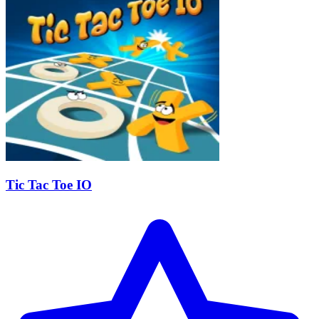
Tic Tac Toe IO