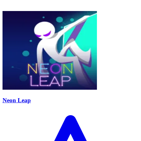
Neon Leap