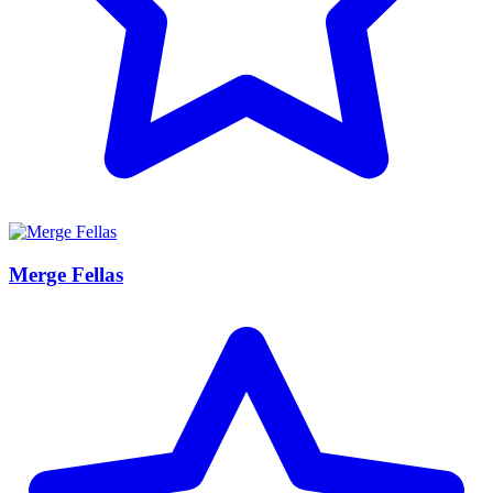
Merge Fellas