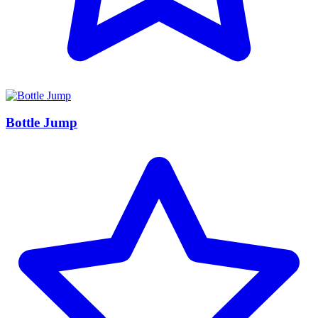
Bottle Jump