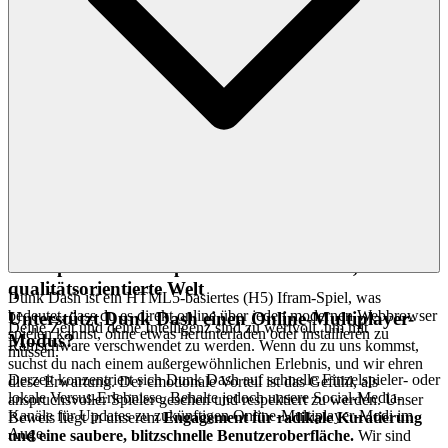
Wir glauben, dass dein persönlicher Bereich und deine hart
erarbeiteten Erfolge heilig sein müssen. Der Seelenfrieden, der aus
einer sicheren Umgebung resultiert, ermöglicht es dir, dich zu 100 %
auf die Herausforderung des Spiels zu konzentrieren, im Wissen,
dass dein Können die einzige Variable ist, die zählt. Wir erreichen
dies durch
strenge Datenschutzstandards und eine Null-
Toleranz-Politik gegen Betrug, Bots oder unfairem Spiel.
Wir
bewachen sorgfältig die Integrität des Ökosystems. Verfolge den
Spitzenplatz in der Dunk Dash-Bestenliste, im Wissen, dass es ein
echter Test deiner Fähigkeiten ist. Wir bauen den sicheren, fairen
Spielplatz, damit du dich auf den Aufbau deines Vermächtnisses
konzentrieren kannst.
4. Respekt für den Spieler: Eine kuratierte,
qualitätsorientierte Welt
Dunk Dash ist ein HTML5-basiertes (H5) Ifram-Spiel, was
bedeutet, dass du es direkt online über jeden modernen Webbrowser
Unterstützt Dunk Dash einen Online-Multiplayer-
Deine Zeit und deine Intelligenz sind zu wertvoll, um mit
spielen kannst, ohne etwas herunterladen oder installieren zu
Modus?
Ramschware verschwendet zu werden. Wenn du zu uns kommst,
müssen.
suchst du nach einem außergewöhnlichen Erlebnis, und wir ehren
Derzeit konzentriert sich Dunk Dash auf schnelle Einzelspieler- oder
diese Erwartung. Der emotionale Vorteil ist das Gefühl, als
lokale Versus-Erlebnisse. Behalte jedoch unsere Social-Media-
anspruchsvoller Spieler gesehen und respektiert zu werden. Unser
Kanäle für Updates zu zukünftigen Online-Multiplayer-Modi im
Beweis liegt in unserem
Engagement für radikale Kuratierung
Auge.
und eine saubere, blitzschnelle Benutzeroberfläche.
Wir sind