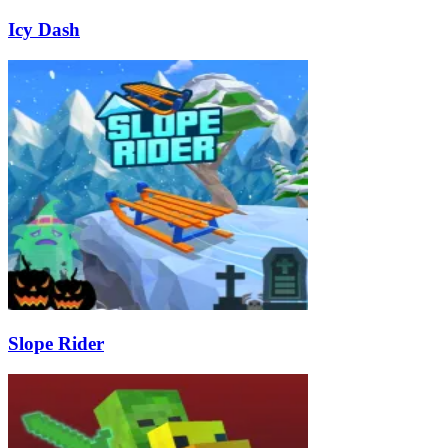
Icy Dash
Slope Rider