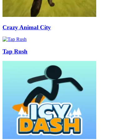
Crazy Animal City
Tap Rush