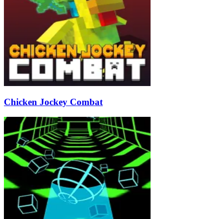
Chicken Jockey Combat