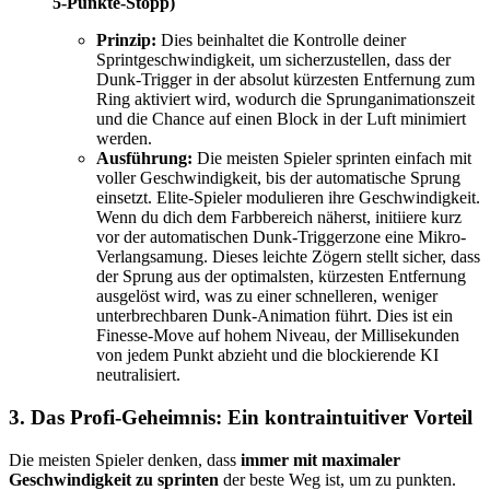
5-Punkte-Stopp)
Prinzip:
Dies beinhaltet die Kontrolle deiner
Sprintgeschwindigkeit, um sicherzustellen, dass der
Dunk-Trigger in der absolut kürzesten Entfernung zum
Ring aktiviert wird, wodurch die Sprunganimationszeit
und die Chance auf einen Block in der Luft minimiert
werden.
Ausführung:
Die meisten Spieler sprinten einfach mit
voller Geschwindigkeit, bis der automatische Sprung
einsetzt. Elite-Spieler modulieren ihre Geschwindigkeit.
Wenn du dich dem Farbbereich näherst, initiiere kurz
vor der automatischen Dunk-Triggerzone eine Mikro-
Verlangsamung. Dieses leichte Zögern stellt sicher, dass
der Sprung aus der optimalsten, kürzesten Entfernung
ausgelöst wird, was zu einer schnelleren, weniger
unterbrechbaren Dunk-Animation führt. Dies ist ein
Finesse-Move auf hohem Niveau, der Millisekunden
von jedem Punkt abzieht und die blockierende KI
neutralisiert.
3. Das Profi-Geheimnis: Ein kontraintuitiver Vorteil
Die meisten Spieler denken, dass
immer mit maximaler
Geschwindigkeit zu sprinten
der beste Weg ist, um zu punkten.