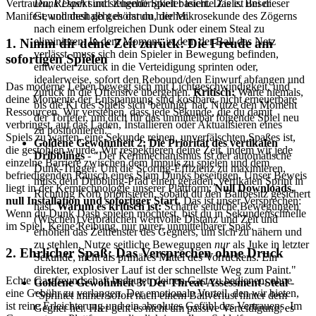
Dunk Dash
sind stehende Spieler leichte Ziele. Bei dieser
Vertrauen, Respekt und Zugehörigkeit basiert. Das ist unser
Gewohnheit geht es darum, die Mikrosekunde des Zögerns
Manifest, und deshalb gehörst du hierher.
nach einem erfolgreichen Dunk oder einem Steal zu
eliminieren. In dem Moment, in dem der Ball das Netz
1. Nimm dir deine Zeit zurück: Die Freude am
verlässt, muss sich dein Spieler in Bewegung befinden,
sofortigen Spielen
entweder zurück in die Verteidigung sprinten oder,
idealerweise, sofort den Rebound/den Einwurf abfangen und
Das moderne Leben bewegt sich mit Lichtgeschwindigkeit, und
zurück in die Offensive übergehen.
Kritisch:
Warte niemals,
deine Momente der Entspannung sind kostbare, nicht erneuerbare
bis die KI des Spiels sich 'beruhigt' hat. Nutze den Moment
Ressourcen. Wir verstehen, dass jede Sekunde, die du damit
der Torfeier, um dich für das unmittelbar folgende Spiel neu
verbringst, auf das Laden, Installieren oder Aktualisieren eines
zu positionieren."
Spiels zu warten, eine Sekunde reinen, unverfälschten Spaßes ist,
Goldene Gewohnheit 2: Die Priorität des vertikalen
die gestohlen wurde. Wir respektieren deine Zeit, indem wir jede
Dribblings
- "Der Kernmechanismus ist der automatische
einzelne Barriere zwischen dem Impuls zu spielen und dem
Dunk-Trigger. Um die Scoring-Effizienz zu maximieren,
befriedigenden Rausch eines Slam Dunks beseitigen. Unser Beweis
muss dein Dribbling-Pfad einen geraden, vertikalen Sprint in
liegt in der Kerntechnologie unserer Plattform:
Null Downloads,
Richtung Korb priorisieren, sobald du den Ballbesitz gesichert
null Installation und sofortiger Start.
Das ist unser Versprechen:
hast.
Warum es kritisch ist:
Scharfe seitliche Bewegungen
Wenn du Dunk Dash spielen möchtest, bist du in Sekundenschnelle
(Wischen) verbrauchen wertvolle Distanz und Zeit und
im Spiel. Keine Reibung, nur purer, unmittelbarer Spaß.
erhöhen das Zeitfenster des Gegners, um sich zu nähern und
zu stehlen. Nutze seitliche Bewegungen
nur
als Juke in letzter
2. Ehrlicher Spaß: Das Versprechen ohne Druck
Sekunde, nicht als primäres Mittel des Vorrückens. Ein
direkter, explosiver Lauf ist der schnellste Weg zum Paint."
Echte Gastfreundschaft bedeutet, deinen Gast zu bedienen, ohne
Goldene Gewohnheit 3: Der Threat-Assessment-Steal
-
eine Gebühr zu verlangen. Der emotionale Vorteil, den wir bieten,
"Sprintet immer sofort nach einem Ballverlust hinter dem
ist reine Erleichterung und ein absolutes Gefühl des Vertrauens. Im
Gegner her. Hier geht es nicht um passive Verteidigung; es