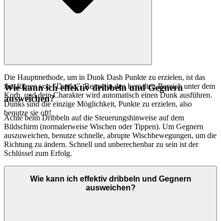
Die Hauptmethode, um in Dunk Dash Punkte zu erzielen, ist das
Ausführen von "Dunks". Renne in den bemalten Bereich unter dem
Wie kann ich effektiv dribbeln und Gegnern
Korb, und dein Charakter wird automatisch einen Dunk ausführen.
ausweichen?
Dunks sind die einzige Möglichkeit, Punkte zu erzielen, also
benutze sie oft!
Achte beim Dribbeln auf die Steuerungshinweise auf dem
Bildschirm (normalerweise Wischen oder Tippen). Um Gegnern
auszuweichen, benutze schnelle, abrupte Wischbewegungen, um die
Richtung zu ändern. Schnell und unberechenbar zu sein ist der
Schlüssel zum Erfolg.
Wie kann ich effektiv dribbeln und Gegnern
ausweichen?