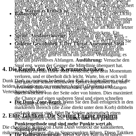
verbleibende Zeit im Spiel herunter. Wenn die Uhr auf Null
Richtung Korb priorisieren, sobald du den Ballbesitz gesichert
steht, endet das Spiel, also verwalten Sie Ihre Zeit effektiv.
hast.
Warum es kritisch ist:
Scharfe seitliche Bewegungen
Ballanzeige:
Ein visueller Hinweis (wie ein Pfeil oder Licht)
(Wischen) verbrauchen wertvolle Distanz und Zeit und
zeigt oft auf den Spieler, der gerade den Ball hält. Verwenden
erhöhen das Zeitfenster des Gegners, um sich zu nähern und
Sie dies, um schnell zu identifizieren, wen Sie jagen oder
zu stehlen. Nutze seitliche Bewegungen
nur
als Juke in letzter
wem Sie passen müssen (falls zutreffend).
Sekunde, nicht als primäres Mittel des Vorrückens. Ein
Sprint-/Ausdaueranzeige:
Manchmal in der Nähe Ihres
direkter, explosiver Lauf ist der schnellste Weg zum Paint."
Spielers sichtbar, zeigt dieser Balken an, wie viel Energie Sie
Goldene Gewohnheit 3: Der Threat-Assessment-Steal
-
noch zum Sprinten oder Rennen haben. Wenn er leer ist,
"Sprintet immer sofort nach einem Ballverlust hinter dem
bewegen Sie sich langsamer, was Sie anfällig für einen
Gegner her. Hier geht es nicht um passive Verteidigung; es
Diebstahl macht.
geht um präventives Abfangen.
Ausführung:
Versuche den
Steal erst, wenn der Gegner die Mittellinie überquert hat.
4. Die Regeln der Welt: Kernmechaniken
Wenn du zu früh einen Steal versuchst, geht dein Momentum
verloren, und er überholt dich leicht. Warte, bis er sich voll
Dunk Dash zu meistern bedeutet, den Ball zu kontrollieren und die
und ganz auf seinen offensiven Sprint eingelassen hat, und
beiden Kernaktionen zu verstehen: Angriff (Dunken) und
verwende dann ein entscheidendes, gut getimtes Abfangen
Verteidigung (Stehlen).
durch Wischen von der Seite oder von hinten. Dies maximiert
die Chance auf einen sauberen Steal und einen schnellen
Die Dunk-Zone-Regel:
Wenn Sie den Ball erfolgreich in den
Übergang in die Offensive."
markierten Bereich (die Zone direkt unter dem Korb) dribbeln
und nah genug sind, führt Ihr Spieler automatisch einen
2. Elite-Taktiken: Die Scoring Engine meistern
hochfliegenden Dunk aus.
Dunks sind Ihre primäre
Punktemethode und sind mehr Punkte wert als
Die chaotische Natur von
Dunk Dash
verdeckt die kalkulierten,
Standardwürfe.
risikoreichen Manöver, die zu Siegespunkten führen. Diese Taktiken
Die Ballbesitzpriorität:
Wenn Sie den Ball nicht haben,