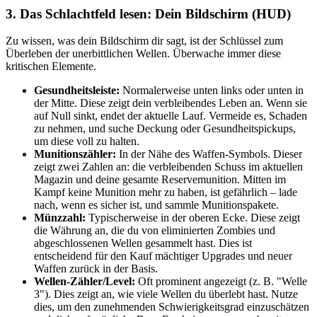
3. Das Schlachtfeld lesen: Dein Bildschirm (HUD)
Zu wissen, was dein Bildschirm dir sagt, ist der Schlüssel zum
Überleben der unerbittlichen Wellen. Überwache immer diese
kritischen Elemente.
Gesundheitsleiste:
Normalerweise unten links oder unten in
der Mitte. Diese zeigt dein verbleibendes Leben an. Wenn sie
auf Null sinkt, endet der aktuelle Lauf. Vermeide es, Schaden
zu nehmen, und suche Deckung oder Gesundheitspickups,
um diese voll zu halten.
Munitionszähler:
In der Nähe des Waffen-Symbols. Dieser
zeigt zwei Zahlen an: die verbleibenden Schuss im aktuellen
Magazin und deine gesamte Reservemunition. Mitten im
Kampf keine Munition mehr zu haben, ist gefährlich – lade
nach, wenn es sicher ist, und sammle Munitionspakete.
Münzzahl:
Typischerweise in der oberen Ecke. Diese zeigt
die Währung an, die du von eliminierten Zombies und
abgeschlossenen Wellen gesammelt hast. Dies ist
entscheidend für den Kauf mächtiger Upgrades und neuer
Waffen zurück in der Basis.
Wellen-Zähler/Level:
Oft prominent angezeigt (z. B. "Welle
3"). Dies zeigt an, wie viele Wellen du überlebt hast. Nutze
dies, um den zunehmenden Schwierigkeitsgrad einzuschätzen