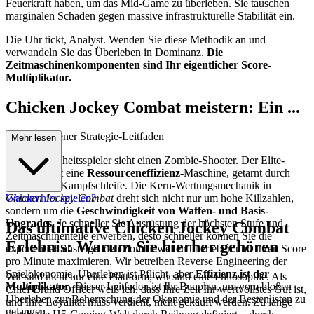
Feuerkraft haben, um das Mid-Game zu überleben. Sie tauschen
marginalen Schaden gegen massive infrastrukturelle Stabilität ein.
Die Uhr tickt, Analyst. Wenden Sie diese Methodik an und
verwandeln Sie das Überleben in Dominanz.
Die
Zeitmaschinenkomponenten sind Ihr eigentlicher Score-
Multiplikator.
Chicken Jockey Combat meistern: Ein ...
fortgeschrittener Strategie-Leitfaden
Mehr lesen
Der Gelegenheitsspieler sieht einen Zombie-Shooter. Der Elite-
Analyst sieht eine
Ressourceneffizienz
-Maschine, getarnt durch
eine rasante Kampfschleife. Die Kern-Wertungsmechanik in
Chicken Jockey Combat
Warum hier spielen?
dreht sich nicht nur um hohe Killzahlen,
sondern um die
Geschwindigkeit von Waffen- und Basis-
Upgrades
. Je schneller Sie Ausrüstung der höchsten Stufe und
Das ultimative Chicken Jockey Combat
Zeitmaschinenteile erwerben, desto schneller können Sie die
Erlebnis: Warum Sie hierher gehören
exponentiell ansteigenden Zombiewellen überleben und Ihren Score
pro Minute maximieren. Wir betreiben Reverse Engineering der
Spielökonomie. Überleben ist Pflicht, aber
Effizienz ist der
Wir sind nicht nur eine Plattform; wir sind eine Philosophie. Als
Multiplikator
. Dieser Leitfaden ist Ihr Bauplan, um vom bloßen
Chief Brand Officer weiß ich, dass Ihre Zeit Ihr wertvollstes Gut ist,
Überleben zur Beherrschung der Ökonomie und der Bestenlisten zu
und Ihre Loyalität muss verdient, nicht gekauft werden. Zu lange
gelangen.