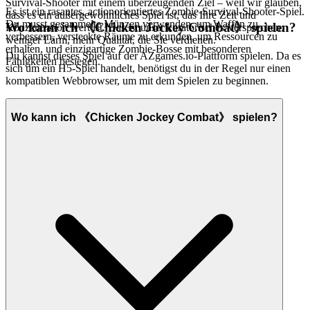
Survival-Shooter mit einem überzeugenden Ziel – weil wir glauben,
Es ist ein rasantes, actionorientiertes Zombie-Survival-Shooter-Spiel.
dass es ein außergewöhnliches Spiel ist, das Ihre Zeit und
Du musst gesammelte Münzen verwenden, um Waffen zu
Wo kann ich 《Chicken Jockey Combat》 spielen?
Konzentration wert ist. Das ist unser kuratorisches Versprechen:
verbessern, versteckte Räume zu erkunden, um Ressourcen zu
weniger Lärm, mehr Qualität, die Sie verdienen.
erhalten, und einzigartige Zombie-Bosse mit besonderen
Du kannst dieses Spiel auf der AZgames.io-Plattform spielen. Da es
Fähigkeiten besiegen.
sich um ein H5-Spiel handelt, benötigst du in der Regel nur einen
kompatiblen Webbrowser, um mit dem Spielen zu beginnen.
Wo kann ich 《Chicken Jockey Combat》 spielen?