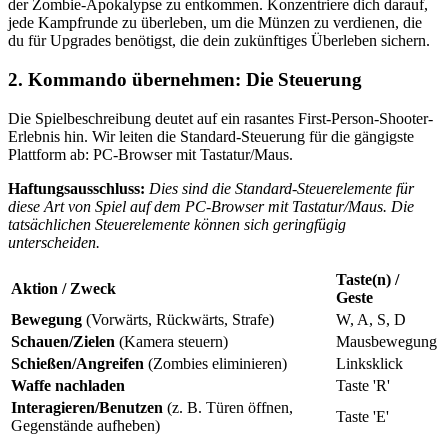
der Zombie-Apokalypse zu entkommen. Konzentriere dich darauf,
jede Kampfrunde zu überleben, um die Münzen zu verdienen, die
du für Upgrades benötigst, die dein zukünftiges Überleben sichern.
2. Kommando übernehmen: Die Steuerung
Die Spielbeschreibung deutet auf ein rasantes First-Person-Shooter-
Erlebnis hin. Wir leiten die Standard-Steuerung für die gängigste
Plattform ab: PC-Browser mit Tastatur/Maus.
Haftungsausschluss:
Dies sind die Standard-Steuerelemente für
diese Art von Spiel auf dem PC-Browser mit Tastatur/Maus. Die
tatsächlichen Steuerelemente können sich geringfügig
unterscheiden.
Taste(n) /
Aktion / Zweck
Geste
Bewegung
(Vorwärts, Rückwärts, Strafe)
W, A, S, D
Schauen/Zielen
(Kamera steuern)
Mausbewegung
Schießen/Angreifen
(Zombies eliminieren)
Linksklick
Waffe nachladen
Taste 'R'
Interagieren/Benutzen
(z. B. Türen öffnen,
Taste 'E'
Gegenstände aufheben)