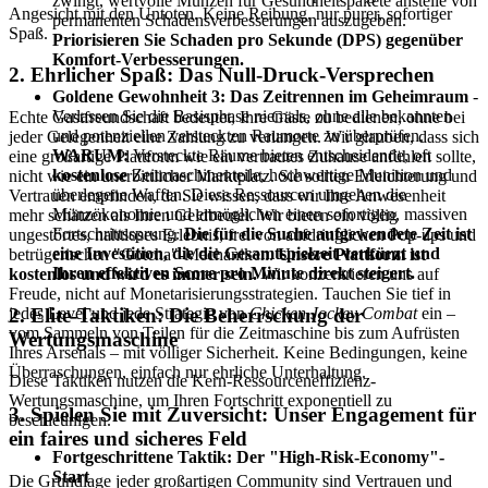
zwingt, wertvolle Münzen für Gesundheitspakete anstelle von
Angesicht mit den Untoten. Keine Reibung, nur purer, sofortiger
permanenten Schadensverbesserungen auszugeben.
Spaß.
Priorisieren Sie Schaden pro Sekunde (DPS) gegenüber
Komfort-Verbesserungen.
2. Ehrlicher Spaß: Das Null-Druck-Versprechen
Goldene Gewohnheit 3: Das Zeitrennen im Geheimraum
-
Verlassen Sie die Basisphase niemals, ohne alle bekannten
Echte Gastfreundschaft bedeutet, Ihre Gäste zu bedienen, ohne bei
und potenziellen versteckten Raumorte zu überprüfen.
jeder Gelegenheit eine Zahlung zu verlangen. Wir glauben, dass sich
WARUM:
Versteckte Räume bieten entscheidende, oft
eine großartige Plattform wie ein vertrautes Zuhause anfühlen sollte,
kostenlose
Zeitmaschinenteile, hochwertige Munition und
nicht wie ein unerbittlicher Marktplatz. Sie sollten Erleichterung und
überlegene Waffen. Diese Ressourcen umgehen die
Vertrauen empfinden, da Sie wissen, dass wir Ihre Anwesenheit
Münzökonomie und ermöglichen einen sofortigen, massiven
mehr schätzen als Ihren Geldbeutel. Wir bieten ein völlig
Fortschrittssprung.
Die für die Suche aufgewendete Zeit ist
ungestörtes, nahtloses Erlebnis, frei von aufdringlichen Pop-ups und
eine Investition, die die Gesamtspielzeit verkürzt und
betrügerischen "Gotcha"-Mechaniken.
Unsere Plattform ist
Ihren effektiven Score pro Minute direkt steigert.
kostenlos und wird es immer sein.
Wir konzentrieren uns auf
Freude, nicht auf Monetarisierungsstrategien. Tauchen Sie tief in
2. Elite-Taktiken: Die Beherrschung der
jedes Level und jede Strategie von
Chicken Jockey Combat
ein –
vom Sammeln von Teilen für die Zeitmaschine bis zum Aufrüsten
Wertungsmaschine
Ihres Arsenals – mit völliger Sicherheit. Keine Bedingungen, keine
Überraschungen, einfach nur ehrliche Unterhaltung.
Diese Taktiken nutzen die Kern-Ressourceneffizienz-
Wertungsmaschine, um Ihren Fortschritt exponentiell zu
3. Spielen Sie mit Zuversicht: Unser Engagement für
beschleunigen.
ein faires und sicheres Feld
Fortgeschrittene Taktik: Der "High-Risk-Economy"-
Start
Die Grundlage jeder großartigen Community sind Vertrauen und