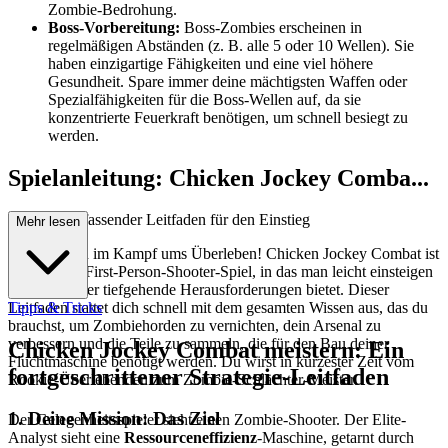
Zombie-Bedrohung.
Boss-Vorbereitung:
Boss-Zombies erscheinen in
regelmäßigen Abständen (z. B. alle 5 oder 10 Wellen). Sie
haben einzigartige Fähigkeiten und eine viel höhere
Gesundheit. Spare immer deine mächtigsten Waffen oder
Spezialfähigkeiten für die Boss-Wellen auf, da sie
konzentrierte Feuerkraft benötigen, um schnell besiegt zu
werden.
Spielanleitung: Chicken Jockey Comba...
t – Dein umfassender Leitfaden für den Einstieg
Mehr lesen
Willkommen im Kampf ums Überleben! Chicken Jockey Combat ist
ein rasantes First-Person-Shooter-Spiel, in das man leicht einsteigen
kann, das aber tiefgehende Herausforderungen bietet. Dieser
Leitfaden stattet dich schnell mit dem gesamten Wissen aus, das du
Tipps & Tricks
brauchst, um Zombiehorden zu vernichten, dein Arsenal zu
verbessern und die Teile zu sammeln, die für den Bau deiner
Chicken Jockey Combat meistern: Ein
Fluchtmaschine benötigt werden. Du wirst in kürzester Zeit vom
fortgeschrittener Strategie-Leitfaden
Rookie-Überlebenden zum Zombie-Schlächter-Meister.
1. Deine Mission: Das Ziel
Der Gelegenheitsspieler sieht einen Zombie-Shooter. Der Elite-
Analyst sieht eine
Ressourceneffizienz
-Maschine, getarnt durch