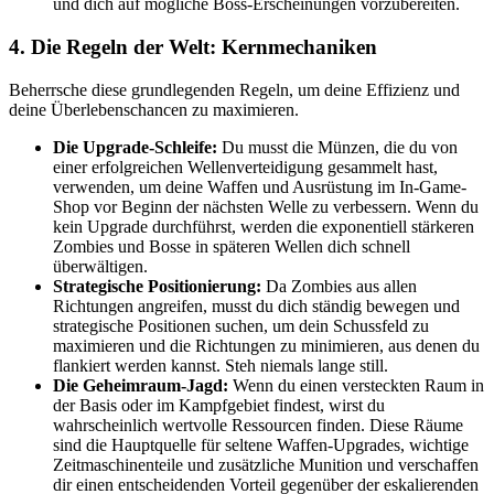
und dich auf mögliche Boss-Erscheinungen vorzubereiten.
4. Die Regeln der Welt: Kernmechaniken
Beherrsche diese grundlegenden Regeln, um deine Effizienz und
deine Überlebenschancen zu maximieren.
Die Upgrade-Schleife:
Du musst die Münzen, die du von
einer erfolgreichen Wellenverteidigung gesammelt hast,
verwenden, um deine Waffen und Ausrüstung im In-Game-
Shop vor Beginn der nächsten Welle zu verbessern. Wenn du
kein Upgrade durchführst, werden die exponentiell stärkeren
Zombies und Bosse in späteren Wellen dich schnell
überwältigen.
Strategische Positionierung:
Da Zombies aus allen
Richtungen angreifen, musst du dich ständig bewegen und
strategische Positionen suchen, um dein Schussfeld zu
maximieren und die Richtungen zu minimieren, aus denen du
flankiert werden kannst. Steh niemals lange still.
Die Geheimraum-Jagd:
Wenn du einen versteckten Raum in
der Basis oder im Kampfgebiet findest, wirst du
wahrscheinlich wertvolle Ressourcen finden. Diese Räume
sind die Hauptquelle für seltene Waffen-Upgrades, wichtige
Zeitmaschinenteile und zusätzliche Munition und verschaffen
dir einen entscheidenden Vorteil gegenüber der eskalierenden