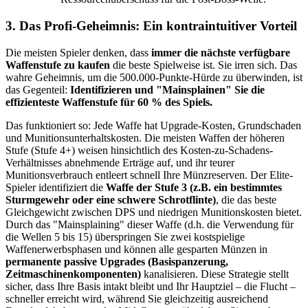
3. Das Profi-Geheimnis: Ein kontraintuitiver Vorteil
Die meisten Spieler denken, dass
immer die nächste verfügbare
Waffenstufe zu kaufen
die beste Spielweise ist. Sie irren sich. Das
wahre Geheimnis, um die 500.000-Punkte-Hürde zu überwinden, ist
das Gegenteil:
Identifizieren und "Mainsplainen" Sie die
effizienteste Waffenstufe für 60 % des Spiels.
Das funktioniert so: Jede Waffe hat Upgrade-Kosten, Grundschaden
und Munitionsunterhaltskosten. Die meisten Waffen der höheren
Stufe (Stufe 4+) weisen hinsichtlich des Kosten-zu-Schadens-
Verhältnisses abnehmende Erträge auf, und ihr teurer
Munitionsverbrauch entleert schnell Ihre Münzreserven. Der Elite-
Spieler identifiziert die
Waffe der Stufe 3 (z.B. ein bestimmtes
Sturmgewehr oder eine schwere Schrotflinte)
, die das beste
Gleichgewicht zwischen DPS und niedrigen Munitionskosten bietet.
Durch das "Mainsplaining" dieser Waffe (d.h. die Verwendung für
die Wellen 5 bis 15) überspringen Sie zwei kostspielige
Waffenerwerbsphasen und können alle gesparten Münzen in
permanente passive Upgrades (Basispanzerung,
Zeitmaschinenkomponenten)
kanalisieren. Diese Strategie stellt
sicher, dass Ihre Basis intakt bleibt und Ihr Hauptziel – die Flucht –
schneller erreicht wird, während Sie gleichzeitig ausreichend