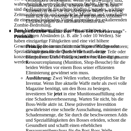
Genauigkeit beibehalten. Wenn Sie gezwungen sind,
wahrscheinlich wertvolle Ressourcen finden. Diese Räume
Gesundheit zu kaufen, scheitert die Taktik. In dem
sind die Hauptquelle für seltene Waffen-Upgrades, wichtige
Moment, in dem Sie die überlegene Waffe erwerben,
Zeitmaschinenteile und zusätzliche Munition und verschaffen
zahlt sich der vorherige Kampf mit deutlich erhöhter
dir einen entscheidenden Vorteil gegenüber der eskalierenden
Effizienz gegen den nächsten Ansturm aus.
Zombie-Bedrohung.
Boss-Vorbereitung:
Boss-Zombies erscheinen in
Fortgeschrittene Taktik: Das "Boss-Teil-Priorisierungs"-
regelmäßigen Abständen (z. B. alle 5 oder 10 Wellen). Sie
Protokoll
haben einzigartige Fähigkeiten und eine viel höhere
Gesundheit. Spare immer deine mächtigsten Waffen oder
Prinzip:
Bosse sind nicht nur Score-/Münzgeneratoren;
Spezialfähigkeiten für die Boss-Wellen auf, da sie
sie sind garantierte Quellen für hochwertige Teile oder
konzentrierte Feuerkraft benötigen, um schnell besiegt zu
Blaupausen. Diese Taktik schreibt vor, dass die gesamte
werden.
Ressourcenplanung (Munition, Shop-Besuche) für die
beiden Wellen vor einem Boss seiner effizienten
Eliminierung gewidmet sein muss.
Ausführung:
Zwei Wellen vorher, überprüfen Sie Ihr
Inventar. Wenn Ihre aktuelle Waffe mehr als zwei volle
Magazine benötigt, um den Boss zu besiegen,
investieren Sie
jetzt
in eine Munitionsauffüllung oder
eine Schadensverbesserung. Warten Sie nicht, bis die
Boss-Welle aktiv ist. Diese präventive Investition
gewährleistet eine schnelle Ausschaltung, minimiert die
Schadensmenge, die Sie durch die beschworenen Adds
und Spezialfähigkeiten des Bosses erleiden, schont die
Gesundheit und schafft einen erheblichen
Ressourcenüberschuss für die Post-Boss-Welle.