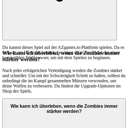
Du kannst dieses Spiel auf der AZgames.io-Plattform spielen. Da es
sich um ein H5-Spiel handelt, benötigst du in der Regel nur einen
Wie kann ich überleben, wenn die Zombies immer
kompatiblen Webbrowser, um mit dem Spielen zu beginnen.
stärker werden?
Nach jeder erfolgreichen Verteidigung werden die Zombies stärker
und schneller. Um mit der Schwierigkeit Schritt zu halten, solltest du
unbedingt die im Kampf gesammelten Münzen verwenden, um
deine Waffen zu verbessern. Du findest die Upgrade-Optionen im
Shop des Spiels.
Wie kann ich überleben, wenn die Zombies immer
stärker werden?