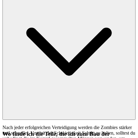
Nach jeder erfolgreichen Verteidigung werden die Zombies stärker
und schneller. Um mit der Schwierigkeit Schritt zu halten, solltest du
Wo finde ich die Teile, die ich zum Bau der