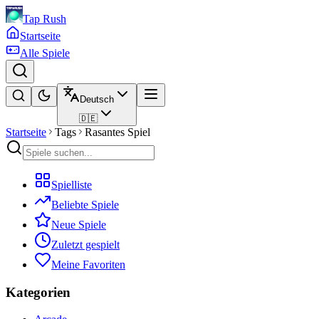
Tap Rush
Startseite
Alle Spiele
Deutsch
🇩🇪
Startseite
Tags
Rasantes Spiel
Spielliste
Beliebte Spiele
Neue Spiele
Zuletzt gespielt
Meine Favoriten
Kategorien