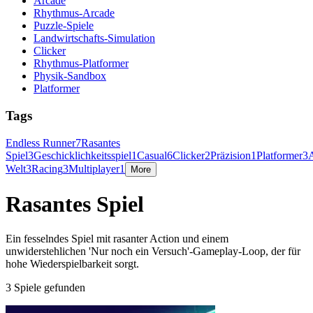
Arcade
Rhythmus-Arcade
Puzzle-Spiele
Landwirtschafts-Simulation
Clicker
Rhythmus-Platformer
Physik-Sandbox
Platformer
Tags
Endless Runner
7
Rasantes
Spiel
3
Geschicklichkeitsspiel
1
Casual
6
Clicker
2
Präzision
1
Platformer
3
Welt
3
Racing
3
Multiplayer
1
More
Rasantes Spiel
Ein fesselndes Spiel mit rasanter Action und einem
unwiderstehlichen 'Nur noch ein Versuch'-Gameplay-Loop, der für
hohe Wiederspielbarkeit sorgt.
3 Spiele gefunden