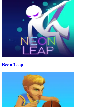
Neon Leap