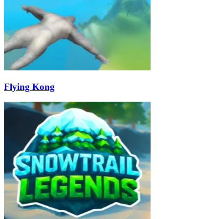
Flying Kong