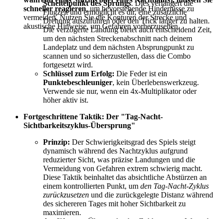
Scheitelpunkt des Sprungs
. Dies verlängert die
schneller reagieren
, um bevorstehende Hindernisse zu
Flugzeit und ermöglicht es dir, eine zusätzliche
vermeiden. Nutzen Sie die Konturen der Strecke und
Drehung auszuführen oder den Trick länger zu halten.
akustische Hinweise, um Gefahren vorherzusehen.
Die verzögerte Landung bietet auch entscheidend Zeit,
um den nächsten Streckenabschnitt nach deinem
Landeplatz und dem nächsten Absprungpunkt zu
scannen und so sicherzustellen, dass die Combo
fortgesetzt wird.
Schlüssel zum Erfolg:
Die Feder ist ein
Punktebeschleuniger
, kein Überlebenswerkzeug.
Verwende sie nur, wenn ein 4x-Multiplikator oder
höher aktiv ist.
Fortgeschrittene Taktik: Der "Tag-Nacht-
Sichtbarkeitszyklus-Übersprung"
Prinzip:
Der Schwierigkeitsgrad des Spiels steigt
dynamisch während des Nachtzyklus aufgrund
reduzierter Sicht, was präzise Landungen und die
Vermeidung von Gefahren extrem schwierig macht.
Diese Taktik beinhaltet das absichtliche Abstürzen an
einem kontrollierten Punkt, um
den Tag-Nacht-Zyklus
zurückzusetzen
und die zurückgelegte Distanz während
des sichereren Tages mit hoher Sichtbarkeit zu
maximieren.