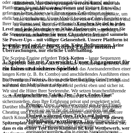
oder aggressiven Monetarisierungstaktiken. Während andere
Hindernis, das übersprungen werden kann, muss als
Plattformen Sie mit Mikrotransaktionen und lästigen Paywalls
Rampe genutzt werden.
Felsen und kleine Lücken sind
gefangen halten, bieten wir Ihnen einen Zufluchtsort echter,
keine Gefahren; sie sind obligatorische Absprungpunkte, um
ehrlicher Unterhaltung. Unser Modell basiert auf dem Respekt vor
einen kleinen Rückwärtssalto oder einen Grab einzuleiten und
Ihrer Intelligenz und Ihrem Geldbeutel.
Tauchen Sie tief in jedes
zu verhindern, dass der Combo-Multiplikator zwischen den
Level und jede Strategie von
White Horizon
ein – meistern Sie
Hauptrampen abläuft. Dies verwandelt die Umgebung in
die Steuerung, schalten Sie neue Charaktere frei und sammeln
einen kontinuierlichen Trick-Sequenz-Generator.
Sie Power-Ups – mit völliger Gelassenheit. Unsere Plattform ist
kostenlos und wird es immer sein. Keine Bedingungen, keine
2. Elite-Taktiken: Die Scoring-Engine meistern
Überraschungen, nur ehrliche Unterhaltung.
Die Scoring-Engine erfordert
Trick-Ketten
– lange Sequenzen
3. Spielen Sie mit Zuversicht: Unser Engagement für
erfolgreicher Stunts, die durch minimale Ausfallzeiten getrennt sind.
ein faires und sicheres Spielfeld
Die höchsten Punktzahlen werden durch das Aneinanderreihen einer
langen Kette (z. B. 8x Combo) und anschließendes Ausführen eines
hochwertigen Tricks (z. B. ein perfekter Backflip-Grind) erzielt,
Die Freude am Wettbewerb und die Befriedigung eines Erfolgs sind
während der Multiplikator aktiv ist.
nur dann sinnvoll, wenn das Spielfeld perfekt eben und sicher ist.
Wir sind die Hüter Ihrer Seelenruhe. Wir setzen branchenführende
Fortgeschrittene Taktik: Der "Apex-Feder-Float"
Sicherheitsprotokolle ein, um Ihre Daten zu schützen und
sicherzustellen, dass Ihre Erfahrung privat und respektiert wird.
Prinzip:
Diese Taktik verwendet das Feder/Flügel-
Darüber hinaus halten wir eine Null-Toleranz-Politik gegenüber
Power-up nicht für die Distanz, sondern um
die
Cheating und Exploits ein und garantieren, dass jeder Highscore
Flugzeit während eines Tricks mit hohem
durch Können und Engagement verdient wird.
Jagen Sie diesen
Multiplikator zu verlängern
. Dies ermöglicht es dir,
Spitzenplatz auf der
White Horizon
Bestenliste und wissen Sie,
mehrere Drehungen oder Haltegriffe
dass es ein echter Test Ihres Könnens ist, kein Wettbewerb, wer
aneinanderzureihen, die in einem Standardsprung