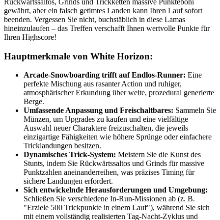
Rückwärtssaltos, Grinds und Trickketten massive Punkteboni
gewährt, aber ein falsch getimtes Landen kann Ihren Lauf sofort
beenden. Vergessen Sie nicht, buchstäblich in diese Lamas
hineinzulaufen – das Treffen verschafft Ihnen wertvolle Punkte für
Ihren Highscore!
Hauptmerkmale von White Horizon:
Arcade-Snowboarding trifft auf Endlos-Runner:
Eine
perfekte Mischung aus rasanter Action und ruhiger,
atmosphärischer Erkundung über weite, prozedural generierte
Berge.
Umfassende Anpassung und Freischaltbares:
Sammeln Sie
Münzen, um Upgrades zu kaufen und eine vielfältige
Auswahl neuer Charaktere freizuschalten, die jeweils
einzigartige Fähigkeiten wie höhere Sprünge oder einfachere
Tricklandungen besitzen.
Dynamisches Trick-System:
Meistern Sie die Kunst des
Stunts, indem Sie Rückwärtssaltos und Grinds für massive
Punktzahlen aneinanderreihen, was präzises Timing für
sichere Landungen erfordert.
Sich entwickelnde Herausforderungen und Umgebung:
Schließen Sie verschiedene In-Run-Missionen ab (z. B.
"Erziele 500 Trickpunkte in einem Lauf"), während Sie sich
mit einem vollständig realisierten Tag-Nacht-Zyklus und