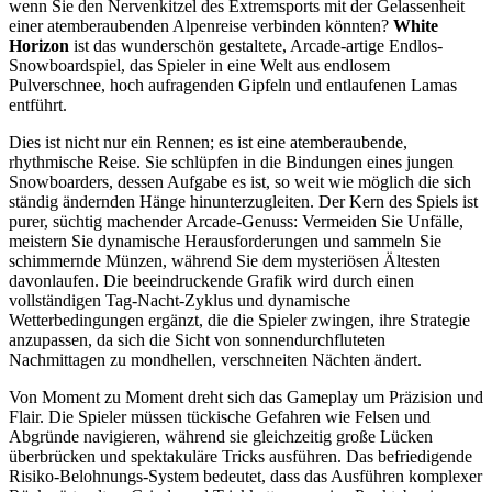
wenn Sie den Nervenkitzel des Extremsports mit der Gelassenheit
einer atemberaubenden Alpenreise verbinden könnten?
White
Horizon
ist das wunderschön gestaltete, Arcade-artige Endlos-
Snowboardspiel, das Spieler in eine Welt aus endlosem
Pulverschnee, hoch aufragenden Gipfeln und entlaufenen Lamas
entführt.
Dies ist nicht nur ein Rennen; es ist eine atemberaubende,
rhythmische Reise. Sie schlüpfen in die Bindungen eines jungen
Snowboarders, dessen Aufgabe es ist, so weit wie möglich die sich
ständig ändernden Hänge hinunterzugleiten. Der Kern des Spiels ist
purer, süchtig machender Arcade-Genuss: Vermeiden Sie Unfälle,
meistern Sie dynamische Herausforderungen und sammeln Sie
schimmernde Münzen, während Sie dem mysteriösen Ältesten
davonlaufen. Die beeindruckende Grafik wird durch einen
vollständigen Tag-Nacht-Zyklus und dynamische
Wetterbedingungen ergänzt, die die Spieler zwingen, ihre Strategie
anzupassen, da sich die Sicht von sonnendurchfluteten
Nachmittagen zu mondhellen, verschneiten Nächten ändert.
Von Moment zu Moment dreht sich das Gameplay um Präzision und
Flair. Die Spieler müssen tückische Gefahren wie Felsen und
Abgründe navigieren, während sie gleichzeitig große Lücken
überbrücken und spektakuläre Tricks ausführen. Das befriedigende
Risiko-Belohnungs-System bedeutet, dass das Ausführen komplexer