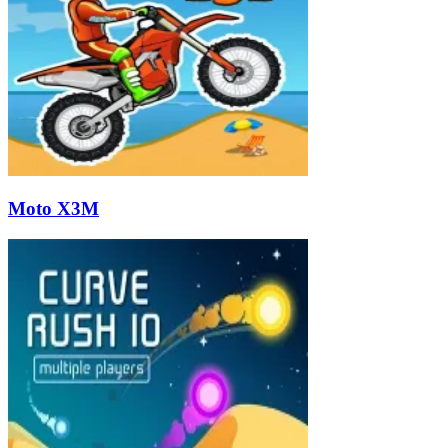
Moto X3M