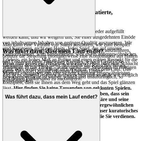
4. Respekt für den Spieler: Eine kuratierte,
qualitätsorientierte Welt
Ihre Zeit ist die einzige Ressource, die nicht wieder aufgefüllt
werden kann, und wir weigern uns, Sie einer ausgedehnten Einöde
von inhaltsarmen Inhalten von geringer Qualität auszusetzen. Wir
Man kann eine Vielzahl von Stunts ausführen, wie zum Beispiel
sind Kuratoren, nicht nur Hosts. Jedes Spiel, das auf unserer
Backflips, Grinds und Trickketten. Um einen Stunt auszuführen,
Was führt dazu, dass mein Lauf endet?
Plattform landet, wird handverlesen, weil es ein außergewöhnliches
benutze die Steuerung (normalerweise eine Kombination aus Halten
Erlebnis, ein hohes Maß an Politur und einen echten Respekt für die
und Loslassen einer Taste/eines Knopfes, je nach Gerät). Das
Wenn man gegen ein Hindernis wie einen Felsen oder eine Schlucht
Intelligenz des Spielers bietet. Wir filtern das Rauschen heraus,
Wichtigste ist das Timing – achte darauf, die Steuerung im richtigen
prallt, oder wenn der Älteste dich erwischt, endet dein Lauf. Das
damit Sie sofort Qualität erkennen können. Unsere
Moment loszulassen, um eine sichere Landung zu gewährleisten
Ziel ist es, diesen Gefahren auszuweichen und so lange wie möglich
Benutzeroberfläche ist sauber, schnell und unaufdringlich, so
und deinen Punktestand zu maximieren!
weiterzugleiten.
konzipiert, dass sie Ihnen aus dem Weg geht und das Spiel glänzen
lässt.
Hier finden Sie keine Tausenden von geklonten Spielen.
Wir präsentieren
White Horizon
, weil wir glauben, dass sein
Was führt dazu, dass mein Lauf endet?
wunderschönes Design, seine heitere Atmosphäre und seine
anspruchsvollen Mechaniken es zu einem außergewöhnlichen
Spiel machen, das Ihre Zeit wert ist. Das ist unser kuratorisches
Versprechen: weniger Lärm, mehr Qualität, die Sie verdienen.