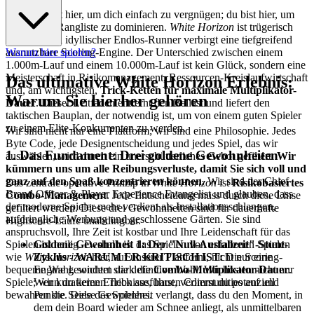
Du bist nicht hier, um dich einfach zu vergnügen; du bist hier, um
die globale Rangliste zu dominieren.
White Horizon
ist trügerisch
einfach – ein idyllischer Endlos-Runner verbirgt eine tiefgreifend
ausnutzbare Scoring-Engine. Der Unterschied zwischen einem
Warum hier spielen?
1.000m-Lauf und einem 10.000m-Lauf ist kein Glück, sondern eine
Meisterschaft in Risikomanagement, Ressourcen-Kreislaufwirtschaft
Das ultimative White Horizon Erlebnis:
und, am wichtigsten,
Trick-Ketten für maximale Multiplikator-
Warum Sie hierher gehören
Dauer
. Dieser Leitfaden entfernt den Ballast und liefert den
taktischen Bauplan, der notwendig ist, um von einem guten Spieler
zu einem Elite-Konkurrenten zu werden.
Wir sind nicht nur eine Plattform; wir sind eine Philosophie. Jedes
Byte Code, jede Designentscheidung und jedes Spiel, das wir
1. Das Fundament: Drei goldene Gewohnheiten
auswählen, wird durch ein unerschütterliches Gebot gefiltert:
Wir
kümmern uns um alle Reibungsverluste, damit Sie sich voll und
ganz auf den Spaß konzentrieren können.
Wir sind der Chief
Das zentrale operative Prinzip in
White Horizon
ist
Risikobasiertes
Brand Officer & Player Experience Evangelist und glauben, dass
Combo-Management
. Jede Entscheidung muss durch diese Linse
der moderne Spieler mehr verdient als Installationsschlangen,
gefiltert werden. Diese drei Gewohnheiten sind für dauerhafte
aufdringliche Werbung und geschlossene Gärten. Sie sind
Highscore-Läufe unabdingbar.
anspruchsvoll, Ihre Zeit ist kostbar und Ihre Leidenschaft für das
Goldene Gewohnheit 1: Der "Null-Ausfallzeit"-Stunt-
Spielen ist heilig. Deshalb ist das Spielen von erhabenen Spielen
Zyklus
-
WARUM ER KRITISCH IST:
Die Scoring-
wie
White Horizon
hier, auf unserer Plattform, nicht nur eine
Engine gewichtet stark die
Combo-Multiplikator-Dauer
.
bequeme Wahl, sondern die definitive Wahl. Wir hosten nicht nur
Wenn du keinen Trick ausführst, verlierst du potenziell
Spiele; wir kuratieren Erlebnisse, bauen Communities auf und
Punkte. Diese Gewohnheit verlangt, dass du den Moment, in
bewahren die Seele des Spielens.
dem dein Board wieder am Schnee anliegt, als unmittelbaren