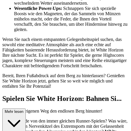
wechselndem Wetter auseinandersetzen.
Wesentliche Power-Ups:
Schnappen Sie sich spezielle
Boosts wie den Magneten, der das Sammeln von Münzen
mühelos macht, oder die Feder, die Ihnen den Vorteil
verschafft, den Sie brauchen, um über Hindernisse hinweg zu
gleiten.
Wenn Sie nach einem entspannten Gelegenheitsspiel suchen, das
sowohl eine meditative Atmosphäre als auch eine echte auf
Fähigkeiten basierende Herausforderung bietet, ist White Horizon
Ihre nächste Sucht. Es ist perfekt für Spieler, die gerne Highscores
jagen, komplexe Steuerungen meistern und eine Reihe einzigartiger
Charaktere mit befriedigendem Fortschritt freischalten.
Bereit, Ihren Fußabdruck auf dem Berg zu hinterlassen? Genießen
Sie White Horizon jetzt, gehen Sie so weit wie möglich und
entfalten Sie Ihr Potenzial!
Spielen Sie White Horizon: Bahnen Si...
e sich Ihren eigenen Weg den endlosen Berg hinunter!
Mehr lesen
Sind Sie müde von den immer gleichen Runner-Spielen? Was wäre,
wenn Sie den Nervenkitzel des Extremsports mit der Gelassenheit