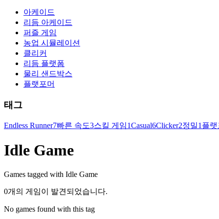
아케이드
리듬 아케이드
퍼즐 게임
농업 시뮬레이션
클리커
리듬 플랫폼
물리 샌드박스
플랫포머
태그
Endless Runner
7
빠른 속도
3
스킬 게임
1
Casual
6
Clicker
2
정밀
1
플랫
Idle Game
Games tagged with Idle Game
0개의 게임이 발견되었습니다.
No games found with this tag