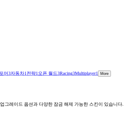
포머
3
자동차
1
전략
1
오픈 월드
3
Racing
3
Multiplayer
1
More
 업그레이드 옵션과 다양한 잠금 해제 가능한 스킨이 있습니다.