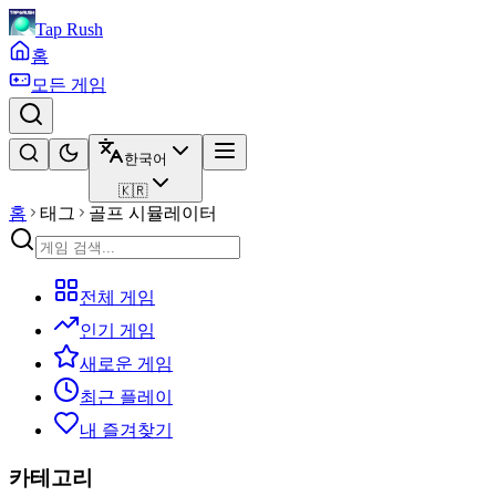
Tap Rush
홈
모든 게임
한국어
🇰🇷
홈
태그
골프 시뮬레이터
전체 게임
인기 게임
새로운 게임
최근 플레이
내 즐겨찾기
카테고리