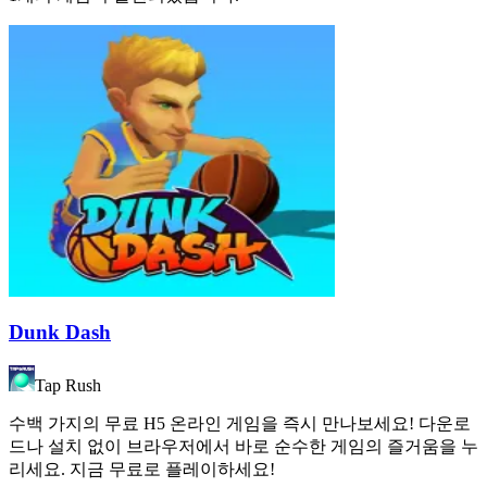
Dunk Dash
Tap Rush
수백 가지의 무료 H5 온라인 게임을 즉시 만나보세요! 다운로
드나 설치 없이 브라우저에서 바로 순수한 게임의 즐거움을 누
리세요. 지금 무료로 플레이하세요!