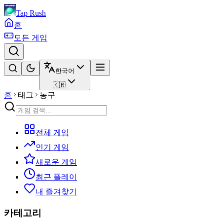
Tap Rush
홈
모든 게임
한국어
🇰🇷
홈
태그
농구
전체 게임
인기 게임
새로운 게임
최근 플레이
내 즐겨찾기
카테고리