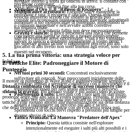
navigare intorno o sopra gli ostacoli in arrivo. Il contatto con
precisione controllata.
essi ti rallenterà o metterà fine alla tua corsa.
Abitudine d'Oro 3: Il "Riflesso di Recupero"
- La
Moltiplicatore acrobatico:
Eseguire salti e mantenere la
perfezione è rara; il recupero è cruciale. Questa abitudine
velocità attraverso sezioni che sfidano la gravità può
consiste nel riconoscere istantaneamente traiettorie subottimali
aumentare il tuo moltiplicatore di punteggio, aumentando la
o collisioni inaspettate e nell'avviare azioni correttive
tua distanza finale.
immediate. Un'acrobazia fallita non deve necessariamente
Gravità e slancio:
Il gioco presenterà una fisica che permette
concludere una partita se riuscite a ruotare istintivamente,
salti ed evoluzioni aeree emozionanti. Usali a tuo vantaggio
salvare lo slancio e ristabilire rapidamente il vostro ritmo. I
per superare grandi lacune o raggiungere percorsi più alti.
giocatori di alto livello non sono immuni agli errori; sono solo
maestri nel recupero.
5. La tua prima vittoria: una strategia veloce per
iniziare
2. Tattiche Elite: Padroneggiare il Motore di
Punteggio
Nei tuoi primi 30 secondi:
Concentrati esclusivamente
sull'evitare gli ostacoli. Non preoccuparti inizialmente delle
Il motore di punteggio di Wave Road è ingannevolmente semplice:
acrobazie; limitati a prendere confidenza con il movimento e il
Distanza combinata con Acrobazie di successo (manovre che
tempismo necessari per farti strada attraverso il percorso.
sfidano la gravità)
. Più lontano volate e più audaci sono le vostre
Padroneggia il salto:
Esercitati con i tuoi salti fin dall'inizio.
prodezze aeree, più alto sarà il vostro punteggio. Pertanto, le nostre
Un salto ben sincronizzato può salvarti da una collisione o
tattiche d'élite ruotano attorno alla massimizzazione sia della distanza
aiutarti a raggiungere un percorso più alto e sicuro.
che della frequenza delle acrobazie con un'efficienza senza pari.
Sperimenta con tocchi brevi rispetto a pressioni più lunghe per
diverse altezze di salto.
Tattica Avanzata: La Manovra "Predatore dell'Apex"
Principio:
Questa tattica consiste nell'esplorare
intenzionalmente ed eseguire i salti più alti possibili e i