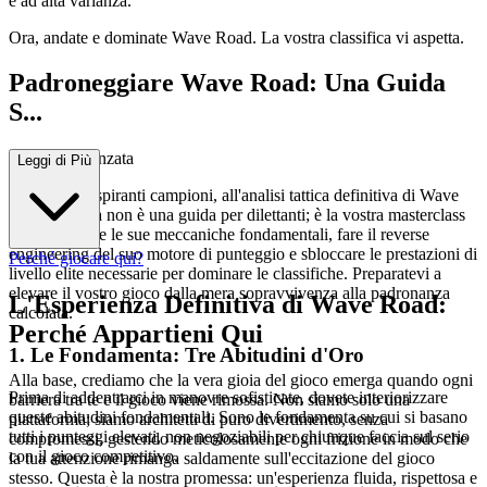
e ad alta varianza.
Ora, andate e dominate Wave Road. La vostra classifica vi aspetta.
Padroneggiare Wave Road: Una Guida
S...
trategica Avanzata
Leggi di Più
Benvenuti, aspiranti campioni, all'analisi tattica definitiva di Wave
Road. Questa non è una guida per dilettanti; è la vostra masterclass
per scomporre le sue meccaniche fondamentali, fare il reverse
engineering del suo motore di punteggio e sbloccare le prestazioni di
Perché giocare qui?
livello elite necessarie per dominare le classifiche. Preparatevi a
elevare il vostro gioco dalla mera sopravvivenza alla padronanza
L'Esperienza Definitiva di Wave Road:
calcolata.
Perché Appartieni Qui
1. Le Fondamenta: Tre Abitudini d'Oro
Alla base, crediamo che la vera gioia del gioco emerga quando ogni
Prima di addentrarci in manovre sofisticate, dovete interiorizzare
barriera tra te e il gioco viene rimossa. Non siamo solo una
queste abitudini fondamentali. Sono le fondamenta su cui si basano
piattaforma; siamo architetti di puro divertimento, senza
tutti i punteggi elevati, non negoziabili per chiunque faccia sul serio
compromessi, gestendo meticolosamente ogni frizione in modo che
con il gioco competitivo.
la tua attenzione rimanga saldamente sull'eccitazione del gioco
stesso. Questa è la nostra promessa: un'esperienza fluida, rispettosa e