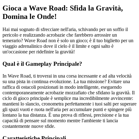
Gioca a Wave Road: Sfida la Gravità,
Domina le Onde!
Hai mai sognato di sfrecciare nell'aria, schivando per un soffio il
pericolo e realizzando acrobazie che farebbero arrossire un
temerario? Wave Road non è solo un gioco; è il tuo biglietto per un
viaggio adrenalinico dove il cielo è il limite e ogni salto è
un'occasione per ridefinire la gravità!
Qual è il Gameplay Principale?
In Wave Road, ti troverai in una corsa incessante e ad alta velocità
su una pista in continua evoluzione. La tua missione? Evitare una
raffica di ostacoli posizionati in modo intelligente, eseguendo
contemporaneamente acrobazie mozzafiato che sfidano la gravità. Il
ciclo di gioco principale è semplice ma incredibilmente avvincente:
mantieni lo slancio, cronometra perfettamente i tuoi salti per superare
gli spazi vuoti e ruota nell'aria per accumulare punti e spingere più
lontano la tua distanza. È una prova di riflessi, precisione e la tua
capacità di pensare sul momento mentre l'ambiente ti lancia
costantemente nuove sfide.
Caratteristiche Principali