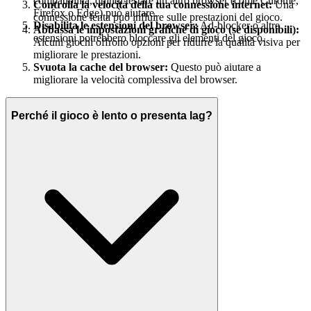
compatibilità, quindi testare un altro browser (come Chrome,
Controlla la velocità della tua connessione internet:
Una
Firefox o Edge) può aiutare.
connessione lenta può influire sulle prestazioni del gioco.
Disabilita le estensioni del browser:
Ad-blocker o altre
Abbassa le impostazioni grafiche di gioco (se disponibili):
estensioni potrebbero bloccare gli elementi del gioco.
Alcuni giochi offrono opzioni per ridurre la qualità visiva per
migliorare le prestazioni.
Svuota la cache del browser:
Questo può aiutare a
migliorare la velocità complessiva del browser.
Perché il gioco è lento o presenta lag?