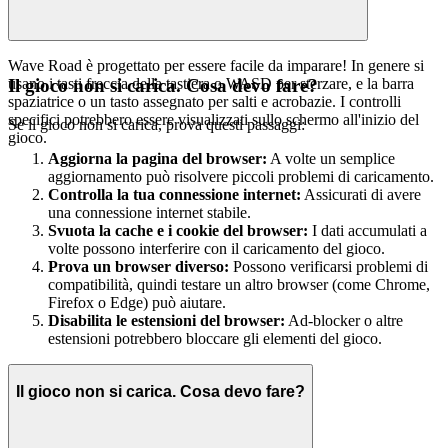
Wave Road è progettato per essere facile da imparare! In genere si
usano i tasti freccia della tastiera o WASD per sterzare, e la barra
Il gioco non si carica. Cosa devo fare?
spaziatrice o un tasto assegnato per salti e acrobazie. I controlli
specifici potrebbero essere visualizzati sullo schermo all'inizio del
Se il gioco non si carica, prova questi passaggi:
gioco.
Aggiorna la pagina del browser:
A volte un semplice
aggiornamento può risolvere piccoli problemi di caricamento.
Controlla la tua connessione internet:
Assicurati di avere
una connessione internet stabile.
Svuota la cache e i cookie del browser:
I dati accumulati a
volte possono interferire con il caricamento del gioco.
Prova un browser diverso:
Possono verificarsi problemi di
compatibilità, quindi testare un altro browser (come Chrome,
Firefox o Edge) può aiutare.
Disabilita le estensioni del browser:
Ad-blocker o altre
estensioni potrebbero bloccare gli elementi del gioco.
Il gioco non si carica. Cosa devo fare?