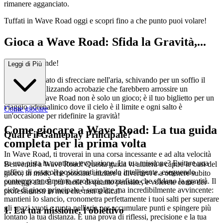
rimanere agganciato.
Tuffati in Wave Road oggi e scopri fino a che punto puoi volare!
Gioca a Wave Road: Sfida la Gravità,...
Domina le Onde!
Leggi di Più
Hai mai sognato di sfrecciare nell'aria, schivando per un soffio il
pericolo e realizzando acrobazie che farebbero arrossire un
temerario? Wave Road non è solo un gioco; è il tuo biglietto per un
viaggio adrenalinico dove il cielo è il limite e ogni salto è
Come giocare
un'occasione per ridefinire la gravità!
Come giocare a Wave Road: La tua guida
Qual è il Gameplay Principale?
completa per la prima volta
In Wave Road, ti troverai in una corsa incessante e ad alta velocità
su una pista in continua evoluzione. La tua missione? Evitare una
Benvenuti a Wave Road! Questa guida vi aiuterà a capire le basi del
raffica di ostacoli posizionati in modo intelligente, eseguendo
gioco, in modo che possiate iniziare a divertirvi e a ottenere subito
contemporaneamente acrobazie mozzafiato che sfidano la gravità. Il
punteggi alti. È più facile di quanto pensiate, e volerete come dei
ciclo di gioco principale è semplice ma incredibilmente avvincente:
professionisti in men che non si dica!
mantieni lo slancio, cronometra perfettamente i tuoi salti per superare
gli spazi vuoti e ruota nell'aria per accumulare punti e spingere più
1. La tua missione: l'obiettivo
lontano la tua distanza. È una prova di riflessi, precisione e la tua