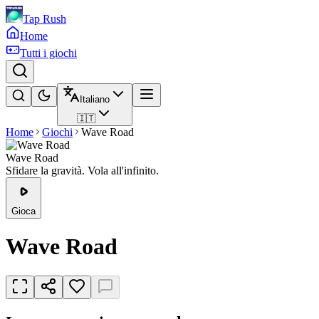
Tap Rush
Home
Tutti i giochi
Italiano
🇮🇹
Home
Giochi
Wave Road
Wave Road
Sfidare la gravità. Vola all'infinito.
Gioca
Wave Road