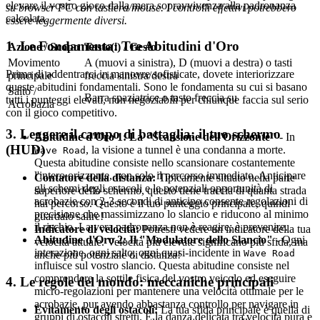
elevare il vostro gioco dalla mera sopravvivenza alla padronanza
su browser PC con tastiera/mouse. I controlli effettivi potrebbero
calcolata.
essere leggermente diversi.
1. Le Fondamenta: Tre Abitudini d'Oro
Azione / Scopo
Tasto(i) / Gesto
Movimento
A (muovi a sinistra), D (muovi a destra) o tasti
Prima di addentrarci in manovre sofisticate, dovete interiorizzare
principale
freccia sinistra/destra
queste abitudini fondamentali. Sono le fondamenta su cui si basano
Salto /
Barra spaziatrice o tasto freccia su
tutti i punteggi elevati, non negoziabili per chiunque faccia sul serio
Acrobazia
con il gioco competitivo.
3. Leggere il campo di battaglia: il tuo schermo
Abitudine d'Oro 1: La "Scansione dell'Orizzonte"
- In
(HUD)
, la visione a tunnel è una condanna a morte.
Wave Road
Questa abitudine consiste nello scansionare costantemente
l'intero orizzonte, non solo il percorso immediato. Anticipare
Contatore della distanza:
Tipicamente situato nella parte
gli schemi degli ostacoli e le potenziali opportunità di
superiore dello schermo, questo tiene traccia di quanta strada
acrobazie con 2-3 secondi di anticipo consente regolazioni di
hai percorso. Questo è il tuo punteggio principale, quindi
precisione che massimizzano lo slancio e riducono al minimo
guardalo salire!
il rischio. La vera padronanza non è reagire; è prevenire.
Indicatore di velocità:
Potresti vedere un indicatore della tua
Abitudine d'Oro 2: Il "Modulatore dello Slancio"
- Ogni
velocità attuale. Velocità più elevate significano più sfida, ma
interazione, ogni salto, ogni quasi-incidente in
Wave Road
anche più potenziale di distanza!
influisce sul vostro slancio. Questa abitudine consiste nel
comprendere la sottile fisica del vostro veicolo ed eseguire
4. Le regole del mondo: meccaniche principali
micro-regolazioni per mantenere una velocità ottimale per le
acrobazie, pur avendo abbastanza controllo per navigare in
Evitamento degli ostacoli:
La tua sfida principale è quella di
gruppi di ostacoli stretti. È la danza delicata tra velocità pura e