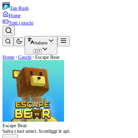
Tap Rush
Home
Tutti i giochi
Italiano
🇮🇹
Home
Giochi
Escape Bear
Escape Bear
Salva i tuoi amici. Sconfiggi le api.