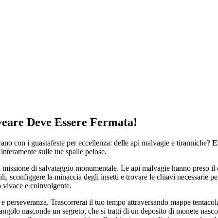
veare Deve Essere Fermata!
rano con i guastafeste per eccellenza: delle api malvagie e tiranniche?
E
interamente sulle tue spalle pelose.
a missione di salvataggio monumentale. Le api malvagie hanno preso il co
i, sconfiggere la minaccia degli insetti e trovare le chiavi necessarie pe
o vivace e coinvolgente.
e perseveranza. Trascorrerai il tuo tempo attraversando mappe tentacolar
ni angolo nasconde un segreto, che si tratti di un deposito di monete nas