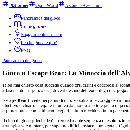
Platformer
Open World
Azione e Avventura
Panoramica del gioco
Come giocare
Suggerimenti e trucchi
Perché giocare qui?
FAQ
Panoramica del gioco
Gioca a Escape Bear: La Minaccia dell'Al
Ti sei mai chiesto cosa succede quando orsi carini e coccolosi si scont
affascinante ma pericolosa, dove il destino del regno degli orsi poggia 
Escape Bear
ti vede nei panni di un orso solitario e coraggioso in un
obiettivo è chiaro: navigare in un vasto mondo aperto e pieno di pericol
esplorazione e combattimenti leggeri, il tutto racchiuso in un pacchett
Il ciclo di gioco principale è un'emozionante sequenza di esplorazione 
arrampicarsi e nuotare, per superare difficili ostacoli ambientali. Og