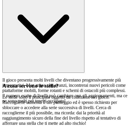
Il gioco presenta molti livelli che diventano progressivamente più
impegnativi. Man mano che avanzi, incontrerai nuovi pericoli come
A cosa servono le stelle?
piattaforme mobili, forme rotanti e schemi di ostacoli più complessi.
Il numero esatto di livelli può cambiare con gli aggiornamenti, ma ce
Le stelle sono il principale oggetto da collezione nel gioco.
ne sono molti per tenerti occupato!
Raccoglierle aumenta il tuo punteggio ed è spesso richiesto per
sbloccare o accedere alla serie successiva di livelli. Cerca di
raccoglierne il più possibile, ma ricorda: dai la priorità al
raggiungimento sicuro della fine del livello rispetto al tentativo di
afferrare una stella che ti mette ad alto rischio!