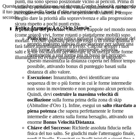
punti, ma sono spesso posizionate vicino ai pericoli. Prima di
Queste tattiche capitalizzano sul sistema Combo Velocità, spingendo
tentare di prendere una stella, valuta rapidamente il rischio. Se
il tuo punteggio nella fascia d'elite massimizzando i punti per
raccogliere una stella ti mette in pericolo di cadere, è sempre
secondo.
meglio dare la priorità alla sopravvivenza e alla progressione
sicura rispetto a pochi punti extra.
Tattica Avanzata: Lo "Skip Slancio"
Il principio del pericolo:
Ostacoli e trappole nel mondo neon
(come spigoli vivi, forme rotanti o piattaforme mobili) sono
Principio:
Questa tattica riguarda l'uso intenzionale del
mortali. Toccare qualsiasi pericolo rosso o di forma distinta ti
proprio massimo slancio di oscillazione per saltare una
farà fallire immediatamente il livello. Calcola sempre i tuoi
o più forme di atterraggio intermedie, saltando
salti e le tue oscillazioni per atterrare in sicurezza sulle forme
direttamente a una forma più in basso nel percorso.
illuminabili ed evitare qualsiasi contatto con le trappole.
Questo massimizza la distanza coperta nel minor tempo
possibile, attivando bonus di punteggio basati sulla
distanza di alto valore.
Esecuzione:
Innanzitutto, devi identificare una
sequenza di tre o più forme in cui le forme intermedie
non sono in movimento e non pongono alcun pericolo.
Quindi, devi
costruire la massima velocità di
oscillazione
sulla forma prima della zona di skip
(Abitudine d'Oro 1). Infine, esegui un
salto ritardato a
piena potenza
che supera perfettamente le forme
intermedie e atterra sulla forma bersaglio, attivando un
enorme
Bonus Velocità/Distanza
.
Chiave del Successo:
Richiede assoluta fiducia nella
fisica del tuo salto. Se giudichi male l'atterraggio finale,
perdi il livello. Esercitati su livelli iniziali e sicuri fino a