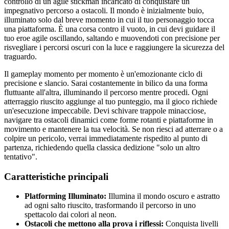
controllo di un agile stickman incaricato di conquistare un
impegnativo percorso a ostacoli. Il mondo è inizialmente buio,
illuminato solo dal breve momento in cui il tuo personaggio tocca
una piattaforma. È una corsa contro il vuoto, in cui devi guidare il
tuo eroe agile oscillando, saltando e muovendoti con precisione per
risvegliare i percorsi oscuri con la luce e raggiungere la sicurezza del
traguardo.
Il gameplay momento per momento è un'emozionante ciclo di
precisione e slancio. Sarai costantemente in bilico da una forma
fluttuante all'altra, illuminando il percorso mentre procedi. Ogni
atterraggio riuscito aggiunge al tuo punteggio, ma il gioco richiede
un'esecuzione impeccabile. Devi schivare trappole minacciose,
navigare tra ostacoli dinamici come forme rotanti e piattaforme in
movimento e mantenere la tua velocità. Se non riesci ad atterrare o a
colpire un pericolo, verrai immediatamente rispedito al punto di
partenza, richiedendo quella classica dedizione "solo un altro
tentativo".
Caratteristiche principali
Platforming Illuminato:
Illumina il mondo oscuro e astratto
ad ogni salto riuscito, trasformando il percorso in uno
spettacolo dai colori al neon.
Ostacoli che mettono alla prova i riflessi:
Conquista livelli