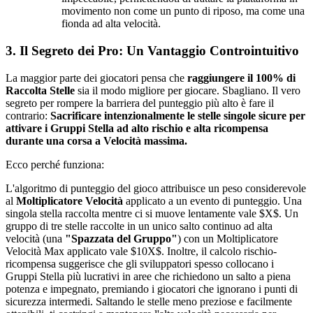
movimento non come un punto di riposo, ma come una
fionda ad alta velocità.
3. Il Segreto dei Pro: Un Vantaggio Controintuitivo
La maggior parte dei giocatori pensa che
raggiungere il 100% di
Raccolta Stelle
sia il modo migliore per giocare. Sbagliano. Il vero
segreto per rompere la barriera del punteggio più alto è fare il
contrario:
Sacrificare intenzionalmente le stelle singole sicure per
attivare i Gruppi Stella ad alto rischio e alta ricompensa
durante una corsa a Velocità massima.
Ecco perché funziona:
L'algoritmo di punteggio del gioco attribuisce un peso considerevole
al
Moltiplicatore Velocità
applicato a un evento di punteggio. Una
singola stella raccolta mentre ci si muove lentamente vale $X$. Un
gruppo di tre stelle raccolte in un unico salto continuo ad alta
velocità (una
"Spazzata del Gruppo"
) con un Moltiplicatore
Velocità Max applicato vale $10X$. Inoltre, il calcolo rischio-
ricompensa suggerisce che gli sviluppatori spesso collocano i
Gruppi Stella più lucrativi in aree che richiedono un salto a piena
potenza e impegnato, premiando i giocatori che ignorano i punti di
sicurezza intermedi. Saltando le stelle meno preziose e facilmente