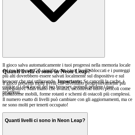
Il gioco salva automaticamente i tuoi progressi nella memoria locale
del tuo browser. Ciò significa che i tuoi livelli sbloccati e i punteggi
Quanti livelli ci sono in Neon Leap?
più alti dovrebbero essere salvati localmente sul dispositivo e sul
browser che stai utilizzando.
Importante:
Se cancelli la cache, i
Il gioco presenta molti livelli che diventano progressivamente più
cookie o i dati locali del tuo browser, potresti perdere i tuoi
impegnativi. Man mano che avanzi, incontrerai nuovi pericoli come
progressi.
piattaforme mobili, forme rotanti e schemi di ostacoli più complessi.
Il numero esatto di livelli può cambiare con gli aggiornamenti, ma ce
ne sono molti per tenerti occupato!
Quanti livelli ci sono in Neon Leap?