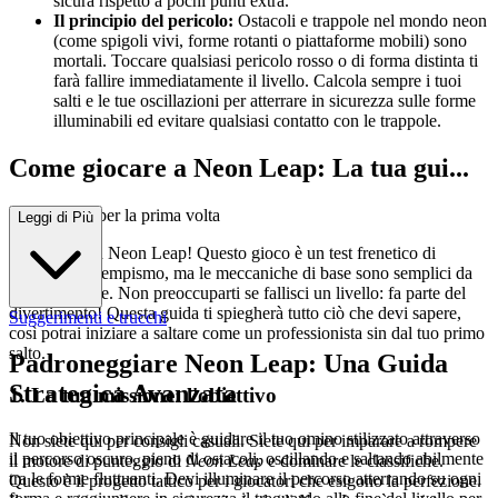
sicura rispetto a pochi punti extra.
Il principio del pericolo:
Ostacoli e trappole nel mondo neon
(come spigoli vivi, forme rotanti o piattaforme mobili) sono
mortali. Toccare qualsiasi pericolo rosso o di forma distinta ti
farà fallire immediatamente il livello. Calcola sempre i tuoi
salti e le tue oscillazioni per atterrare in sicurezza sulle forme
illuminabili ed evitare qualsiasi contatto con le trappole.
Come giocare a Neon Leap: La tua gui...
da completa per la prima volta
Leggi di Più
Benvenuto in Neon Leap! Questo gioco è un test frenetico di
precisione e tempismo, ma le meccaniche di base sono semplici da
padroneggiare. Non preoccuparti se fallisci un livello: fa parte del
divertimento! Questa guida ti spiegherà tutto ciò che devi sapere,
Suggerimenti e trucchi
così potrai iniziare a saltare come un professionista sin dal tuo primo
salto.
Padroneggiare Neon Leap: Una Guida
Strategica Avanzata
1. La tua missione: l'obiettivo
Il tuo obiettivo principale è guidare il tuo omino stilizzato attraverso
Non siete qui per consigli casuali. Siete qui per imparare a rompere
il percorso oscuro, pieno di ostacoli, oscillando e saltando abilmente
il motore di punteggio di
Neon Leap
e dominare le classifiche.
tra le forme fluttuanti. Devi illuminare il percorso atterrando su ogni
Questo è il progetto tattico per i giocatori che esigono la perfezione.