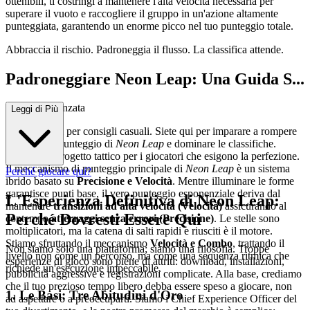
ottenibili, ti costringi a mantenere l'alta velocità necessaria per
superare il vuoto e raccogliere il gruppo in un'azione altamente
punteggiata, garantendo un enorme picco nel tuo punteggio totale.
Abbraccia il rischio. Padroneggia il flusso. La classifica attende.
Padroneggiare Neon Leap: Una Guida S...
trategica Avanzata
Leggi di Più
Non siete qui per consigli casuali. Siete qui per imparare a rompere
il motore di punteggio di
Neon Leap
e dominare le classifiche.
Questo è il progetto tattico per i giocatori che esigono la perfezione.
Il meccanismo di punteggio principale di
Neon Leap
è un sistema
Perché giocare qui?
ibrido basato su
Precisione e Velocità
. Mentre illuminare le forme
garantisce punti base, il vero punteggio esponenziale deriva dal
L'Esperienza Definitiva di Neon Leap:
mantenere
transizioni ad alta velocità (Velocità)
assicurando al
Perché Dovresti Essere Qui
contempo
atterraggi senza errori (Precisione)
. Le stelle sono
moltiplicatori, ma la catena di salti rapidi e riusciti è il motore.
Stiamo sfruttando il meccanismo
Velocità e Combo
, trattando il
Non siamo solo una piattaforma; siamo una filosofia. Troppe
livello non come un percorso, ma come una sequenza ritmica che
esperienze di gioco sono piene di attriti: download, installazioni,
richiede un'esecuzione impeccabile.
pubblicità aggressive e registrazioni complicate. Alla base, crediamo
che il tuo prezioso tempo libero debba essere speso a giocare, non
1. Le Basi: Tre Abitudini d'Oro
ad aspettare o a preoccuparti. Siamo i Chief Experience Officer del