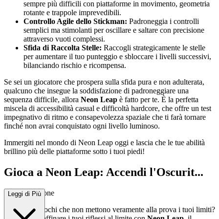
sempre più difficili con piattaforme in movimento, geometria
rotante e trappole imprevedibili.
Controllo Agile dello Stickman:
Padroneggia i controlli
semplici ma stimolanti per oscillare e saltare con precisione
attraverso vuoti complessi.
Sfida di Raccolta Stelle:
Raccogli strategicamente le stelle
per aumentare il tuo punteggio e sbloccare i livelli successivi,
bilanciando rischio e ricompensa.
Se sei un giocatore che prospera sulla sfida pura e non adulterata,
qualcuno che insegue la soddisfazione di padroneggiare una
sequenza difficile, allora
Neon Leap
è fatto per te. È la perfetta
miscela di accessibilità casual e difficoltà hardcore, che offre un test
impegnativo di ritmo e consapevolezza spaziale che ti farà tornare
finché non avrai conquistato ogni livello luminoso.
Immergiti nel mondo di Neon Leap oggi e lascia che le tue abilità
brillino più delle piattaforme sotto i tuoi piedi!
Gioca a Neon Leap: Accendi l'Oscurit...
à con Precisione
Leggi di Più
Stanco dei giochi che non mettono veramente alla prova i tuoi limiti?
Preparati ad affinare i tuoi riflessi al limite con
Neon Leap
, il