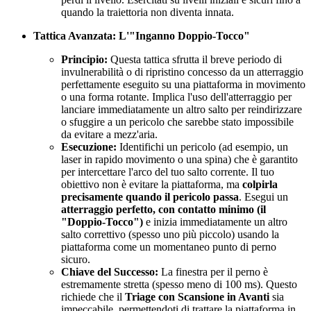
quando la traiettoria non diventa innata.
Tattica Avanzata: L'"Inganno Doppio-Tocco"
Principio:
Questa tattica sfrutta il breve periodo di
invulnerabilità o di ripristino concesso da un atterraggio
perfettamente eseguito su una piattaforma in movimento
o una forma rotante. Implica l'uso dell'atterraggio per
lanciare immediatamente un altro salto per reindirizzare
o sfuggire a un pericolo che sarebbe stato impossibile
da evitare a mezz'aria.
Esecuzione:
Identifichi un pericolo (ad esempio, un
laser in rapido movimento o una spina) che è garantito
per intercettare l'arco del tuo salto corrente. Il tuo
obiettivo non è evitare la piattaforma, ma
colpirla
precisamente quando il pericolo passa
. Esegui un
atterraggio perfetto, con contatto minimo (il
"Doppio-Tocco")
e inizia immediatamente un altro
salto correttivo (spesso uno più piccolo) usando la
piattaforma come un momentaneo punto di perno
sicuro.
Chiave del Successo:
La finestra per il perno è
estremamente stretta (spesso meno di 100 ms). Questo
richiede che il
Triage con Scansione in Avanti
sia
impeccabile, permettendoti di trattare la piattaforma in