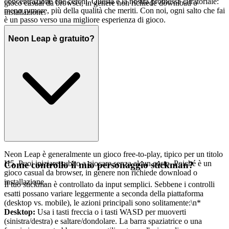
concentrazione che cerchi. Questa è la nostra promessa curatoriale:
gioco casual da browser, in genere non richiede download o
meno rumore, più della qualità che meriti. Con noi, ogni salto che fai
installazione.
è un passo verso una migliore esperienza di gioco.
Neon Leap è gratuito?
Neon Leap è generalmente un gioco free-to-play, tipico per un titolo
H5. Puoi iniziare subito a giocare senza alcun costo. Poiché è un
Come controllo il mio personaggio stickman?
gioco casual da browser, in genere non richiede download o
installazione.
Il tuo stickman è controllato da input semplici. Sebbene i controlli
esatti possano variare leggermente a seconda della piattaforma
(desktop vs. mobile), le azioni principali sono solitamente:\n*
Desktop:
Usa i tasti freccia o i tasti WASD per muoverti
(sinistra/destra) e saltare/dondolare. La barra spaziatrice o una