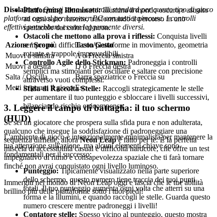
Disclaimer:
Questi sono i controlli standard per questo tipo di gioco
Platforming Illuminato:
Illumina il mondo oscuro e astratto
platform casual per browser PC con tastiera/mouse. I controlli
ad ogni salto riuscito, trasformando il percorso in uno
effettivi potrebbero essere leggermente diversi.
spettacolo dai colori al neon.
Ostacoli che mettono alla prova i riflessi:
Conquista livelli
sempre più difficili con piattaforme in movimento, geometria
Azione / Scopo
Tasto/Gesto
rotante e trappole imprevedibili.
Muovi a sinistra
A o Freccia sinistra
Controllo Agile dello Stickman:
Padroneggia i controlli
Muovi a destra
D o Freccia destra
semplici ma stimolanti per oscillare e saltare con precisione
Salta / Oscilla
Barra spaziatrice o Freccia su
attraverso vuoti complessi.
Metti in pausa il gioco
Esc
Sfida di Raccolta Stelle:
Raccogli strategicamente le stelle
per aumentare il tuo punteggio e sbloccare i livelli successivi,
bilanciando rischio e ricompensa.
3. Leggere il campo di battaglia: il tuo schermo
(HUD)
Se sei un giocatore che prospera sulla sfida pura e non adulterata,
qualcuno che insegue la soddisfazione di padroneggiare una
L'ambiente di gioco è intenzionalmente minimalista per mantenere la
sequenza difficile, allora
Neon Leap
è fatto per te. È la perfetta
tua attenzione sull'azione, ma alcuni elementi chiave sono
miscela di accessibilità casual e difficoltà hardcore, che offre un test
fondamentali per il successo:
impegnativo di ritmo e consapevolezza spaziale che ti farà tornare
finché non avrai conquistato ogni livello luminoso.
Punteggio:
Tipicamente visualizzato nella parte superiore
dello schermo, questo numero tiene traccia dei tuoi punti
Immergiti nel mondo di Neon Leap oggi e lascia che le tue abilità
totali. Il tuo punteggio aumenta ogni volta che atterri su una
brillino più delle piattaforme sotto i tuoi piedi!
forma e la illumini, e quando raccogli le stelle. Guarda questo
numero crescere mentre padroneggi i livelli!
Contatore stelle:
Spesso vicino al punteggio, questo mostra