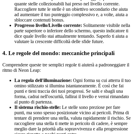
quante stelle collezionabili hai preso nel livello corrente.
Raccogliere tutte le stelle è un obiettivo secondario che aiuta
ad aumentare il tuo punteggio complessivo e, a volte, aiuta a
sbloccare contenuti bonus.
Progresso livello/Livello corrente:
Solitamente visibile nella
parte superiore o inferiore dello schermo, questo indicatore ti
dice quale livello stai attualmente tentando. Saperlo ti aiuta a
valutare la crescente difficoltà delle sfide future.
4. Le regole del mondo: meccaniche principali
Comprendere queste tre semplici regole ti aiuterà a padroneggiare il
ritmo di Neon Leap:
La regola dell'illuminazione:
Ogni forma su cui atterra il tuo
omino stilizzato si illumina istantaneamente. È così che fai
punti e tieni traccia dei tuoi progressi. Se salti e sbagli una
forma, cadrai nell'oscurità, fallirai il livello e verrai rimandato
al punto di partenza.
Il sistema rischio-stelle:
Le stelle sono preziose per fare
punti, ma sono spesso posizionate vicino ai pericoli. Prima di
tentare di prendere una stella, valuta rapidamente il rischio. Se
raccogliere una stella ti mette in pericolo di cadere, è sempre
meglio dare la priorità alla sopravvivenza e alla progressione