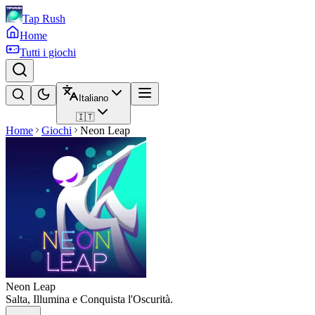
Tap Rush
Home
Tutti i giochi
Italiano
🇮🇹
Home
Giochi
Neon Leap
Neon Leap
Salta, Illumina e Conquista l'Oscurità.