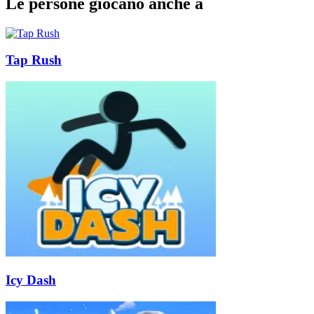
Le persone giocano anche a
Tap Rush
Icy Dash