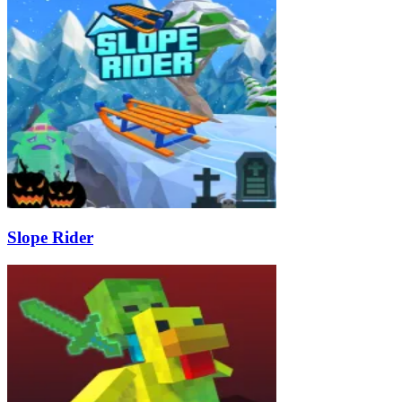
Slope Rider