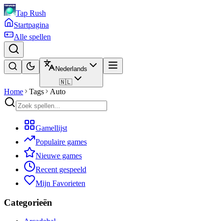
Tap Rush
Startpagina
Alle spellen
Nederlands
🇳🇱
Home
Tags
Auto
Gamellijst
Populaire games
Nieuwe games
Recent gespeeld
Mijn Favorieten
Categorieën