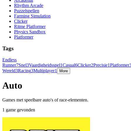
Arcadehal
Rhythm Arcade
Puzzelspellen
Farming Simulation
Clicker
Ritme Platformer
Physics Sandbox
Platformer
Tags
Endless
Runner
7
Snel
3
Vaardigheidsspel
1
Casual
6
Clicker
2
Precisie
1
Platformer
Wereld
3
Racing
3
Multiplayer
1
More
Auto
Games met speelbare auto's of race-elementen.
1 game gevonden