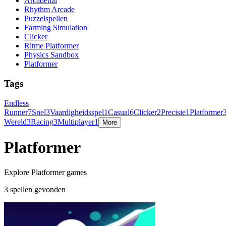
Arcadehal
Rhythm Arcade
Puzzelspellen
Farming Simulation
Clicker
Ritme Platformer
Physics Sandbox
Platformer
Tags
Endless
Runner
7
Snel
3
Vaardigheidsspel
1
Casual
6
Clicker
2
Precisie
1
Platformer
Wereld
3
Racing
3
Multiplayer
1
More
Platformer
Explore Platformer games
3 spellen gevonden