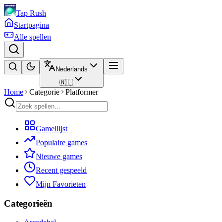
Tap Rush
Startpagina
Alle spellen
Nederlands
🇳🇱
Home
Categorie
Platformer
Gamellijst
Populaire games
Nieuwe games
Recent gespeeld
Mijn Favorieten
Categorieën