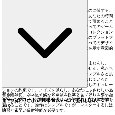
私たちは、私たちのプレイヤーは、卓越したものに値する、
知的で目の肥えた個人であると信じています。あなたの時間
は貴重であり、私たちはあなたの体験を凡庸さで薄めること
を拒否します。私たちは、これまで作られたすべてのゲーム
の保管庫ではありません。私たちは厳選されたコレクション
であり、量よりも質を重視する証です。私たちのプラットフ
ォーム上のすべてのゲーム、すべての機能、すべてのデザイ
ンの選択は、プレイヤーであるあなたへの敬意を示す意図的
な行為です。
ここでは、何千ものクローンゲームは見つかりませんし、
延々と続く雑然としたものに迷うこともありません。私たち
は、
があなたの時間にふさわしい、シンプルさと挑
Tap Road
戦の完璧な融合である優れたゲームであると信じているた
め、このゲームを特集しています。それが私たちのキュレー
ションの約束です。ノイズを減らし、あなたにふさわしい品
基本的なゲームプレイは、タップまたはクリックしてボール
質を増やし、ゲームとあなたを第一に考える、クリーンで高
ゲームがロードされません。どうすればよいです
をジャンプさせたり方向転換させたりすることで、障害物を
速で邪魔にならないインターフェースで提供します。
避けることです。操作はシンプルですが、マスターするには
か？
練習と素早い反射神経が必要です。