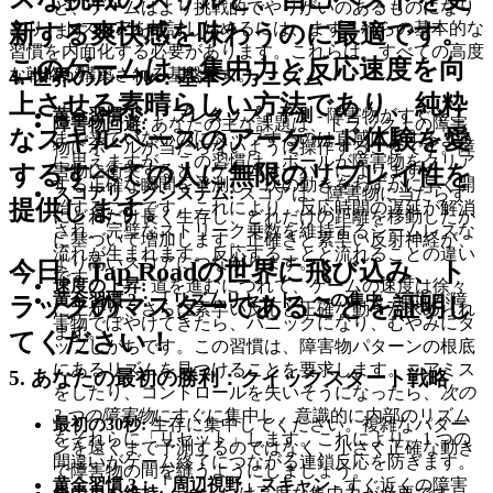
ど、ゲームはより挑戦的でやりがいのあるものになり
エリートスコアを検討し始めるには、まずこれらの基本的な
新する爽快感を味わうのに最適です。
ます！
習慣を内面化する必要があります。これらは、すべての高度
このゲームは、集中力と反応速度を向
な戦略が構築される基盤です。
4. 世界のルール：基本メカニズム
上させる素晴らしい方法であり、純粋
黄金習慣 1：「プレタップ」予測
- 障害物がすぐそこ
障害物回避:
あなたの主な課題は、トラック上の障害
なスキルベースのアーケード体験を愛
まで来ていないのにタップするのは直感に反するよう
物にボールが当たらないように操作することです。障
に思えますが、この習慣は、ボールが障害物をクリア
害物に衝突すると、ゲームオーバーになります。
するすべての人に無限のリプレイ性を
する正確な瞬間を予測し、次の動きをわずかに早く開
スコアリングシステム:
スコアは、障害物に当たらず
提供します。
始することです。これにより、反応時間の遅延が解消
にどれだけ長く生存し、どれだけの距離を移動したか
され、完璧なストリーク乗数を維持するシームレスな
に基づいて増加します。正確さと素早い反射神経が、
流れが生まれます。反応することと流れることの違い
より高いスコアにつながります。
今日、Tap Roadの世界に飛び込み、ト
です。
速度の上昇:
道を進むにつれて、ゲームの速度は徐々
黄金習慣 2：「リズムリセット」への集中
- 画面が障
ラックのマスターであることを証明し
に上がり、さらに素早い反応と正確な動きが求められ
害物でぼやけてきたら、パニックになり、むやみにタ
ます。
てください！
ップしがちです。この習慣は、障害物パターンの根底
にあるリズムを見つけることを要求します。ニアミス
5. あなたの最初の勝利：クイックスタート戦略
をしたり、コントロールを失いそうになったら、
次の
3 つの障害物
にすぐに集中し、意識的に内部のリズム
最初の30秒:
生存に集中してください。複雑なパター
をそれらに「リセット」します。これにより、1 つの
ンを遠くまで予測するのではなく、小さく正確な動き
間違いがゲーム終了につながる連鎖反応を防ぎます。
で障害物の間を縫うようにしましょう。
黄金習慣 3：「周辺視野」スキャン
- すぐ近くの障害