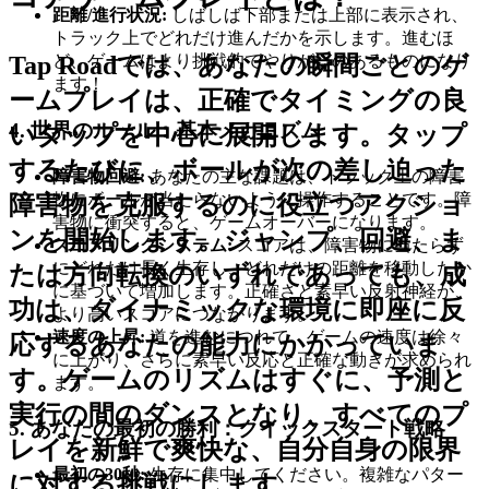
距離/進行状況:
しばしば下部または上部に表示され、
トラック上でどれだけ進んだかを示します。進むほ
ど、ゲームはより挑戦的でやりがいのあるものになり
Tap Roadでは、あなたの瞬間ごとのゲ
ます！
ームプレイは、正確でタイミングの良
4. 世界のルール：基本メカニズム
いタップを中心に展開します。タップ
するたびに、ボールが次の差し迫った
障害物回避:
あなたの主な課題は、トラック上の障害
物にボールが当たらないように操作することです。障
障害物を克服するのに役立つアクショ
害物に衝突すると、ゲームオーバーになります。
ンを開始します。ジャンプ、回避、ま
スコアリングシステム:
スコアは、障害物に当たらず
にどれだけ長く生存し、どれだけの距離を移動したか
たは方向転換のいずれであっても、成
に基づいて増加します。正確さと素早い反射神経が、
功は、ダイナミックな環境に即座に反
より高いスコアにつながります。
速度の上昇:
道を進むにつれて、ゲームの速度は徐々
応するあなたの能力にかかっていま
に上がり、さらに素早い反応と正確な動きが求められ
す。ゲームのリズムはすぐに、予測と
ます。
実行の間のダンスとなり、すべてのプ
5. あなたの最初の勝利：クイックスタート戦略
レイを新鮮で爽快な、自分自身の限界
最初の30秒:
生存に集中してください。複雑なパター
に対する挑戦にします。