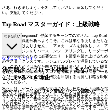
さあ、行きましょう。分析してください。練習してくださ
い。支配してください。
Tap Road マスターガイド：上級戦略
"mb-4 text-foreground">熱望するチャンプの皆さん、Tap Road
続きを読む
の決定的な戦術分析へようこそ。これは単なるありきたりな
ヒント集ではありません。コアメカニズムを解体し、スコア
リングエンジンをリバースエンジニアリングし、リーダーボ
ードを制覇するために必要なエリート習慣を築き上げるため
なぜここでプレイ？
のマスタークラスです。カジュアルプレイで満足しているな
ら、このガイドはあなた向きではありません。しかし、限界
決定版タップロード体験：あなたがこ
を超えて真に記念碑的なスコアを達成する準備ができている
こにいるべき理由
なら、優れたプレイヤーと伝説を区別する高度な戦略を吸収
してください。
私たちは、ゲームは純粋な喜びであり、日常からの純粋な逃
Tap Road は、本質的に
リスク管理
と
パターン認識
のゲーム
避であるべきだと考えています。私たちは単なるプラットフ
であり、
精密なタイミング
によって増幅されます。「スコア
ォームではなく、哲学です。あなたと楽しさの間の摩擦をす
リングエンジン」は、単なるサバイバルだけでなく、ますま
べて排除するという揺るぎないコミットメントの上に構築さ
す複雑化する障害物パターンを
完璧にナビゲート
することに
れた哲学です。私たちは、すべての複雑さ、フラストレーシ