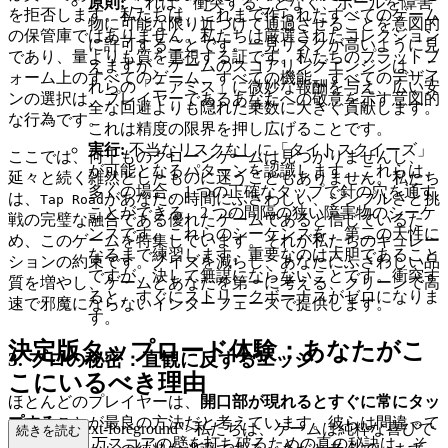
原則:
これは、衝突することなく、ボールを障害
を拒否します。私たちは、これまで作られたすべてのゲーム
物に可能な限り近づけて通過させることを意図的
の保管庫ではありません。私たちは厳選されたコレクション
に許可することです。一見リスクが高いように見
であり、量よりも質を重視する証です。私たちのプラットフ
えますが、ゲームのスコアリングエンジンは、こ
ォーム上のすべてのゲーム、すべての機能、すべてのデザイ
れらの「ニアミス」に微妙な報酬を与え、広い安
ンの選択は、プレイヤーであるあなたへの敬意を示す意図的
全な回避よりも隠れた乗数に大きく貢献します。
な行為です。
これは精度の限界を押し広げることです。
実行:
不当なリスクなしに「タイトスクイーズ」
ここでは、何千ものクローンゲームは見つかりませんし、
が可能となるパターンを認識します。これらは、
延々と続く雑然としたものに迷うこともありません。私たち
多くの場合、1 つの正確なタップで針の穴を通す
は、
があなたの時間にふさわしい、シンプルさと挑
Tap Road
ことができる、2 つの間隔の狭い障害物のシーケ
戦の完璧な融合である優れたゲームであると信じているた
ンスです。これらのシーケンスを、第二の天性に
め、このゲームを特集しています。それが私たちのキュレー
なるまで練習します。重要なのは大胆であること
ションの約束です。ノイズを減らし、あなたにふさわしい品
ですが、決して無謀にならないことです。衝突す
質を増やし、ゲームとあなたを第一に考える、クリーンで高
ると、すぐにストリークボーナスがゼロになりま
速で邪魔にならないインターフェースで提供します。
す。
決定版タップロード体験：あなたがこ
3. プロの秘密：直観に反するエッジ
こにいるべき理由
ほとんどのプレイヤーは、
開口部が現れるとすぐに常にタッ
プする
ことが最良の方法だと考えています。彼らは間違って
ass="mb-4 text-foreground">私たちは、ゲームは純粋な喜びで
続きを読む
います。50 万スコアの壁を打ち破るための真の秘訣は、そ