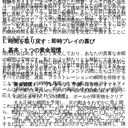
報酬を与えます。すべての成功した回避、すべての狭い脱出
ョン、技術的な問題を処理するので、あなたの唯一の焦点
は、持続的な完璧な実行によって構築される目に見えない乗
は、プレイのスリル、習得への挑戦、そして完璧に実行され
数に貢献します。マイナーな衝突やためらいなしに完璧な回
たゲームのシンプルで深い喜びです。これは、あなたの時
避を続けるほど、スコアは指数関数的に増加します。したが
間、心の安らぎ、そしてゲームへの情熱を大切にする、目の
って、私たちの戦略は、エラーを最小限に抑え、ストリーク
肥えたプレイヤーであるあなたへの私たちの約束です。
の継続時間を最大化し、目の前の道を完璧に予測することに
焦点を当てます。
1. 時間を取り戻す：即時プレイの喜び
1. 基本：3 つの黄金習慣
現代社会はめまぐるしく変化しており、あなたの貴重な余暇
の瞬間は宝物です。私たちは一秒たりとも無駄にできないこ
エリートスコアを検討し始めるには、まずこれらの基本的な
とを理解しており、待つことは単に選択肢ではありません。
習慣を内面化する必要があります。これらは、すべての高度
私たちは、あなたとエンターテイメントの間に立ちはだかる
な戦略が構築される基盤です。
すべての障壁、遅延、フラストレーションの瞬間を排除する
ことで、あなたの時間を尊重します。私たちのプラットフォ
黄金習慣 1：「プレタップ」予測
- 障害物がすぐそこ
ームは即時性を重視し、即座の満足を求めるあなたの願望に
まで来ていないのにタップするのは直感に反するよう
応えるように設計されています。
に思えますが、この習慣は、ボールが障害物をクリア
する正確な瞬間を予測し、次の動きをわずかに早く開
これは私たちの約束です。
をプレイしたいと思った
Tap Road
始することです。これにより、反応時間の遅延が解消
ら、数秒でゲームに参加できます。ダウンロードも、インス
され、完璧なストリーク乗数を維持するシームレスな
トールも、延々と続くアップデートもありません。クリック
流れが生まれます。反応することと流れることの違い
するだけで、あなたはすでにあの小さなボールを操作し、障
です。