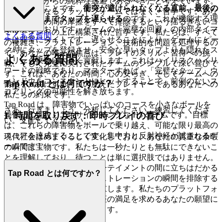
あり、日常からの純粋な逃避であるべきだと考えています。
の逆を行うことです。
衝突が避けられなくなる直前、最後の
私たちは単なるプラットフォームではなく、哲学です。あな
ほんの一瞬までタップを遅らせる
のです。これが機能する理
たと楽しさの間の摩擦をすべて排除するという揺るぎないコ
由は次のとおりです。ゲームの「完璧な回避」の内部タイマ
ミットメントの上に構築された哲学です。私たちは、すべて
よくある質問
ーは非常にタイトです。遅らせることにより、ゲームに
ピー
の複雑さ、フラストレーション、技術的な問題を処理するの
ク時
にタップを登録させ、安全な早いタップよりも隠れたス
で、あなたの唯一の焦点は、プレイのスリル、習得への挑
よくある質問
トリーク乗数に大きく貢献します。これはハイリスクハイリ
戦、そして完璧に実行されたゲームのシンプルで深い喜びで
ワードの戦略であり、マスターすれば、「完璧なタップ」ウ
す。これは、あなたの時間、心の安らぎ、そしてゲームへの
ィンドウをコンスタントにヒットすることで、前例のないス
Tap Road とは何ですか？
情熱を大切にする、目の肥えたプレイヤーであるあなたへの
コアリングの可能性を解き放ちます。
私たちの約束です。
Tap Road は、障害物でいっぱいのコースを小さなボールを
さあ、行きましょう。分析してください。練習してくださ
操作して進む、エキサイティングな H5 ゲームです。目標
1. 時間を取り戻す：即時プレイの喜び
い。支配してください。
は、これらの障害物をボールで乗り越え、可能な限り最高の
スコアを達成することです。集中力と反射神経が試されるゲ
現代社会はめまぐるしく変化しており、あなたの貴重な余暇
ームです！
の瞬間は宝物です。私たちは一秒たりとも無駄にできないこ
とを理解しており、待つことは単に選択肢ではありません。
私たちは、あなたとエンターテイメントの間に立ちはだかる
Tap Road とは何ですか？
すべての障壁、遅延、フラストレーションの瞬間を排除する
ことで、あなたの時間を尊重します。私たちのプラットフォ
ームは即時性を重視し、即座の満足を求めるあなたの願望に
応えるように設計されています。