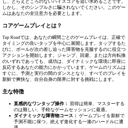
し、とらえどころのないハイスコアを追い求めることです。
しかし、そのシンプルさに騙されないでください。このゲー
ムはあなたの全注意力を必要とします。
コアゲームプレイとは？
Tap Roadでは、あなたの瞬間ごとのゲームプレイは、正確で
タイミングの良いタップを中心に展開します。タップするた
びに、ボールが次の差し迫った障害物を克服するのに役立つ
アクションを開始します。ジャンプ、回避、または方向転換
のいずれであっても、成功は、ダイナミックな環境に即座に
反応するあなたの能力にかかっています。ゲームのリズムは
すぐに、予測と実行の間のダンスとなり、すべてのプレイを
新鮮で爽快な、自分自身の限界に対する挑戦にします。
主な特徴
直感的なワンタップ操作：
習得は簡単、マスターする
のは難しい、手軽なゲームセッションに最適。
ダイナミックな障害物コース：
ゲームプレイを新鮮で
予測不能に保つ、絶えず進化する一連のハードルに遭
遇。