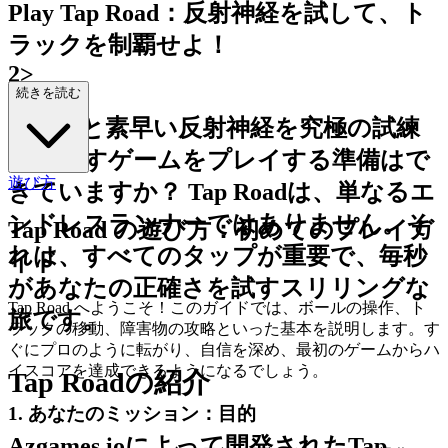
Play Tap Road：反射神経を試して、ト
ラックを制覇せよ！
2>
続きを読む
集中力と素早い反射神経を究極の試練
にさらすゲームをプレイする準備はで
遊び方
きていますか？ Tap Roadは、単なるエ
ンドレスランナーではありません。そ
Tap Road の遊び方：初めてのプレイガ
れは、すべてのタップが重要で、毎秒
イド
があなたの正確さを試すスリリングな
Tap Road へようこそ！このガイドでは、ボールの操作、ト
旅です。
ラックの移動、障害物の攻略といった基本を説明します。す
ぐにプロのように転がり、自信を深め、最初のゲームからハ
イスコアを達成できるようになるでしょう。
Tap Roadの紹介
1. あなたのミッション：目的
Azgames.ioによって開発されたTap