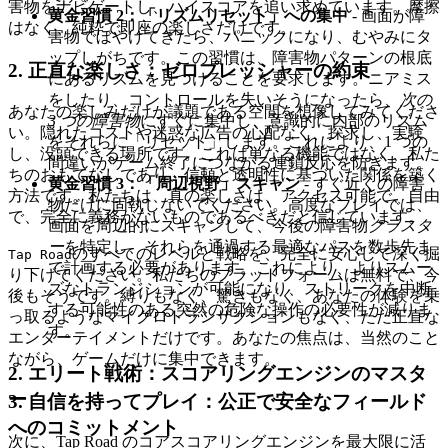
害物をナビゲートし、ハイスコアを追い求めています。摩擦
黄金習慣 2：「リズムリセット」への集中
- 画面が障
はなく、純粋で即座の楽しさだけです。
害物でぼやけてきたら、パニックになり、むやみにタ
ップしがちです。この習慣は、障害物パターンの根底
2. 正直な楽しさ：ゼロプレッシャーの約束
にあるリズムを見つけることを要求します。ニアミス
をしたり、コントロールを失いそうになったら、
次の
あなたの楽しみだけが議題である空間を想像してみてくださ
3 つの障害物
にすぐに集中し、意識的に内部のリズム
い。隠れたコストや迷惑な広告の心配なく、探求し、実験
をそれらに「リセット」します。これにより、1 つの
し、没頭できる場所です。これは単なる機能ではなく、私た
間違いがゲーム終了につながる連鎖反応を防ぎます。
ちのおもてなしであり、信頼と透明性に基づいた関係を築く
黄金習慣 3：「周辺視野」スキャン
- すぐ近くの障害
方法です。私たちは、真の楽しさは、アクセス可能で、自由
物だけに固執しないでください。高度なプレイでは、
で、完全に義務がないものであるべきだと信じています。
画面を周辺的にスキャンして、今後の障害物
クラスタ
ー
を特定し、それらを通過する最適なパスを数歩先ま
のすべてのレベルと戦略を、完全に安心して深く掘
Tap Road
で計画する必要があります。これにより、よりスムー
り下げてください。私たちのプラットフォームは無料で、今
ズなトランジションが可能になり、ストリークを中断
後もそうです。縛りもなく、驚きもなく、あなたの体験を乗
する可能性のある突然の危険な操作の必要性が減りま
っ取るようなマイクロトランザクションもなく、ただ正直な
す。
エンターテイメントだけです。あなたの焦点は、当然のこと
ながら、ゲームだけに集中できます。
2. エリート戦術：スコアリングエンジンのマスタ
ー
3. 自信を持ってプレイ：公正で安全なフィールド
へのコミットメント
次に、Tap Road のコアスコアリングエンジンを最大限に活