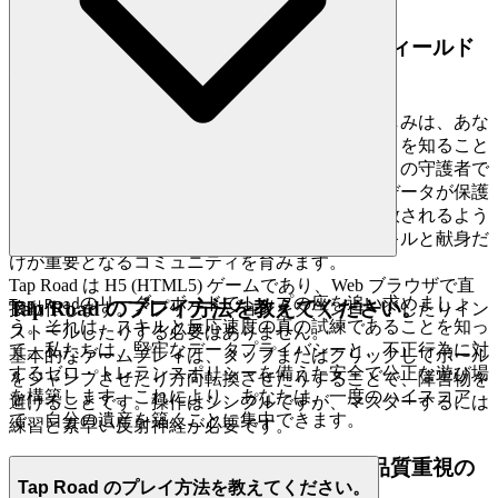
3. 自信を持ってプレイ：公正で安全なフィールド
へのコミットメント
あなたの心の安らぎは最優先事項です。真の楽しみは、あな
たが安全で、敬意があり、公平な環境にいることを知ること
から生まれると理解しています。私たちは誠実さの守護者で
あり、あなたの成果が正当に得られ、あなたのデータが保護
され、あなたのゲーム体験が不当な干渉から解放されるよう
に、たゆまぬ努力をしています。私たちは、スキルと献身だ
けが重要となるコミュニティを育みます。
Tap Road は H5 (HTML5) ゲームであり、Web ブラウザで直
のリーダーボードでトップの座を追い求めましょ
Tap Road
Tap Road のプレイ方法を教えてください。
接動作します。アプリケーションをダウンロードしたりイン
う。それは、スキルと反応速度の真の試練であることを知っ
ストールしたりする必要はありません。
て。私たちは、堅牢なデータプライバシーと、不正行為に対
基本的なゲームプレイは、タップまたはクリックしてボール
するゼロ・トレランスポリシーを備えた安全で公正な遊び場
をジャンプさせたり方向転換させたりすることで、障害物を
を構築します。これにより、あなたは、一度のハイスコア
避けることです。操作はシンプルですが、マスターするには
で、自分の遺産を築くことに集中できます。
練習と素早い反射神経が必要です。
4. プレイヤーへの敬意：厳選された、品質重視の
Tap Road のプレイ方法を教えてください。
世界