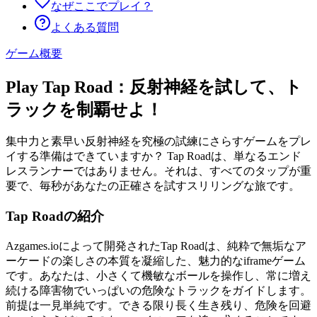
なぜここでプレイ？
よくある質問
ゲーム概要
Play Tap Road：反射神経を試して、ト
ラックを制覇せよ！
集中力と素早い反射神経を究極の試練にさらすゲームをプレ
イする準備はできていますか？ Tap Roadは、単なるエンド
レスランナーではありません。それは、すべてのタップが重
要で、毎秒があなたの正確さを試すスリリングな旅です。
Tap Roadの紹介
Azgames.ioによって開発されたTap Roadは、純粋で無垢なア
ーケードの楽しさの本質を凝縮した、魅力的なiframeゲーム
です。あなたは、小さくて機敏なボールを操作し、常に増え
続ける障害物でいっぱいの危険なトラックをガイドします。
前提は一見単純です。できる限り長く生き残り、危険を回避