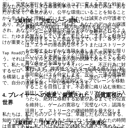
用し、完璧な実行を天文学的なスコアに変える高度な戦術を
あなたの心の安らぎは最優先事項です。真の楽しみは、あな
掘り下げてみましょう。
たが安全で、敬意があり、公平な環境にいることを知ること
から生まれると理解しています。私たちは誠実さの守護者で
上級戦術：「完璧なレーン固執」
あり、あなたの成果が正当に得られ、あなたのデータが保護
原則:
この戦術は、横方向の動きを最小限に抑
され、あなたのゲーム体験が不当な干渉から解放されるよう
え、ボールを可能な限り長く「完璧なレーン」内
に、たゆまぬ努力をしています。私たちは、スキルと献身だ
に維持することに焦点を当てています。各タップ
けが重要となるコミュニティを育みます。
は、エラーの潜在的なポイントまたはストリーク
を中断するわずかな逸脱を表します。可能な限り
のリーダーボードでトップの座を追い求めましょ
Tap Road
広いパスを予測してそれに固執することで、不必
う。それは、スキルと反応速度の真の試練であることを知っ
要なタップを減らします。
て。私たちは、堅牢なデータプライバシーと、不正行為に対
実行:
まず、障害物クラスターを通る最も広い利
するゼロ・トレランスポリシーを備えた安全で公正な遊び場
用可能なパスを特定します。次に、一連の微調整
を構築します。これにより、あなたは、一度のハイスコア
ではなく、1 回の決定的なタップでレーンを移動
で、自分の遺産を築くことに集中できます。
することを目指します。不必要に織り込む衝動に
抵抗してください。最後に、クリアなレーンに入
4. プレイヤーへの敬意：厳選された、品質重視の
ったら、絶対に移動する必要があるまでその位置
世界
を維持し、ゲームの寛容な「完璧なパス」認識を
活用して、ストリークの継続時間を最大化しま
私たちは、私たちのプレイヤーは、卓越したものに値する、
す。
知的で目の肥えた個人であると信じています。あなたの時間
上級戦術：「計算されたニアミス」の最適化
は貴重であり、私たちはあなたの体験を凡庸さで薄めること