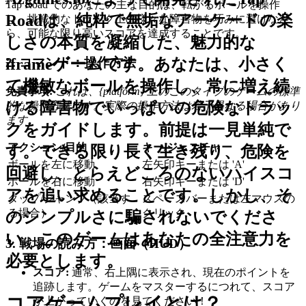
Tap Road でのあなたの主な目的は、転がるボールを操作
Roadは、純粋で無垢なアーケードの楽
し、挑戦的なトラック上の様々な障害物を巧みに避けなが
ら、可能な限り高いスコアを達成することです。
しさの本質を凝縮した、魅力的な
2. コマンド：操作方法
iframeゲームです。あなたは、小さく
て機敏なボールを操作し、常に増え続
免責事項:
これは、{platform} 上のこのタイプのゲームの標準
ける障害物でいっぱいの危険なトラッ
的な操作方法です。実際の操作方法は若干異なる場合があり
ます。
クをガイドします。前提は一見単純で
アクション/目的
キー/ジェスチャー
す。できる限り長く生き残り、危険を
ボールを左に移動
左矢印キーまたは 'A'
回避し、とらえどころのないハイスコ
ボールを右に移動
右矢印キーまたは 'D'
アを追い求めることです。しかし、そ
タップ/ジャンプ（該当す
スペースバーまたは左マウスの
る場合）
クリック
のシンプルさに騙されないでくださ
い。このゲームはあなたの全注意力を
3. 戦場の読み方：画面（HUD）
必要とします。
スコア:
通常、右上隅に表示され、現在のポイントを
追跡します。ゲームをマスターするにつれて、スコア
コアゲームプレイとは？
が上がっていくのを見てください！