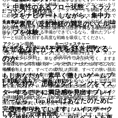
せん。コアメカニズムを解体し、スコアリングエンジンをリ
中毒性のあるフロー状態：
トラッ
バースエンジニアリングし、リーダーボードを制覇するため
2. コマンド：操作方法
クをナビゲートしながら、集中力
に必要なエリート習慣を築き上げるためのマスタークラスで
す。カジュアルプレイで満足しているなら、このガイドはあ
免責事項:
これは、{platform} 上のこのタイプのゲームの標準
と素早い反射神経の満足のいくルー
なた向きではありません。しかし、限界を超えて真に記念碑
的な操作方法です。実際の操作方法は若干異なる場合があり
プを体験。
的なスコアを達成する準備ができているなら、優れたプレイ
ます。
ヤーと伝説を区別する高度な戦略を吸収してください。
アクション/目的
キー/ジェスチャー
なぜあなたがそれを好きになる
Tap Road は、本質的に
リスク管理
と
パターン認識
のゲーム
ボールを左に移動
左矢印キーまたは 'A'
であり、
精密なタイミング
によって増幅されます。「スコア
のか
ボールを右に移動
右矢印キーまたは 'D'
リングエンジン」は、単なるサバイバルだけでなく、ますま
タップ/ジャンプ（該当す
スペースバーまたは左マウスの
す複雑化する障害物パターンを
完璧にナビゲート
することに
る場合）
クリック
報酬を与えます。すべての成功した回避、すべての狭い脱出
もしあなたが、素早く激しいゲームプ
は、持続的な完璧な実行によって構築される目に見えない乗
数に貢献します。マイナーな衝突やためらいなしに完璧な回
3. 戦場の読み方：画面（HUD）
レイを好み、正確なタイミングをマス
避を続けるほど、スコアは指数関数的に増加します。したが
ターすることに満足感を見出すプレイ
って、私たちの戦略は、エラーを最小限に抑え、ストリーク
スコア:
通常、右上隅に表示され、現在のポイントを
の継続時間を最大化し、目の前の道を完璧に予測することに
追跡します。ゲームをマスターするにつれて、スコア
ヤーなら、Tap Roadはあなたのために
焦点を当てます。
が上がっていくのを見てください！
完璧に作られています。ハイステーク
距離/進行状況:
しばしば下部または上部に表示され、
1. 基本：3 つの黄金習慣
トラック上でどれだけ進んだかを示します。進むほ
スな挑戦のスリルと、自己ベストを更