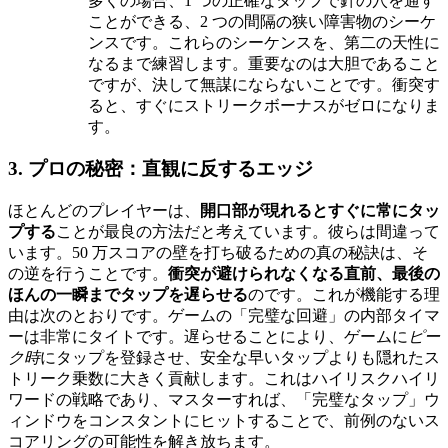
多くの場合、1 つの正確なタップで針の穴を通す
ことができる、2 つの間隔の狭い障害物のシーケ
ンスです。これらのシーケンスを、第二の天性に
なるまで練習します。重要なのは大胆であること
ですが、決して無謀にならないことです。衝突す
ると、すぐにストリークボーナスがゼロになりま
す。
3. プロの秘密：直観に反するエッジ
ほとんどのプレイヤーは、
開口部が現れるとすぐに常にタッ
プする
ことが最良の方法だと考えています。彼らは間違って
います。50 万スコアの壁を打ち破るための真の秘訣は、そ
の逆を行うことです。
衝突が避けられなくなる直前、最後の
ほんの一瞬までタップを遅らせる
のです。これが機能する理
由は次のとおりです。ゲームの「完璧な回避」の内部タイマ
ーは非常にタイトです。遅らせることにより、ゲームに
ピー
ク時
にタップを登録させ、安全な早いタップよりも隠れたス
トリーク乗数に大きく貢献します。これはハイリスクハイリ
ワードの戦略であり、マスターすれば、「完璧なタップ」ウ
ィンドウをコンスタントにヒットすることで、前例のないス
コアリングの可能性を解き放ちます。