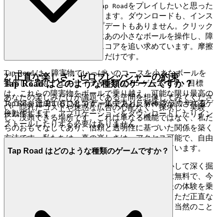
これは私たちの約束です。
をプレイしたいと思った
Tap Road
ら、数秒でゲームに参加できます。ダウンロードも、インス
トールも、延々と続くアップデートもありません。クリック
するだけで、あなたはすでにあの小さなボールを操作し、障
害物をナビゲートし、ハイスコアを追い求めています。摩擦
はなく、純粋で即座の楽しさだけです。
Tap Road は、障害物でいっぱいのコースを小さなボールを
2. 正直な楽しさ：ゼロプレッシャーの約束
Tap Road はどのような種類のゲームですか？
操作して進む、エキサイティングな H5 ゲームです。目標
は、これらの障害物をボールで乗り越え、可能な限り最高の
あなたの楽しみだけが議題である空間を想像してみてくださ
スコアを達成することです。集中力と反射神経が試されるゲ
Tap Road は H5 (HTML5) ゲームであり、Web ブラウザで直
い。隠れたコストや迷惑な広告の心配なく、探求し、実験
ームです！
接動作します。アプリケーションをダウンロードしたりイン
し、没頭できる場所です。これは単なる機能ではなく、私た
ストールしたりする必要はありません。
ちのおもてなしであり、信頼と透明性に基づいた関係を築く
方法です。私たちは、真の楽しさは、アクセス可能で、自由
で、完全に義務がないものであるべきだと信じています。
Tap Road はどのような種類のゲームですか？
のすべてのレベルと戦略を、完全に安心して深く掘
Tap Road
り下げてください。私たちのプラットフォームは無料で、今
後もそうです。縛りもなく、驚きもなく、あなたの体験を乗
っ取るようなマイクロトランザクションもなく、ただ正直な
エンターテイメントだけです。あなたの焦点は、当然のこと
ながら、ゲームだけに集中できます。