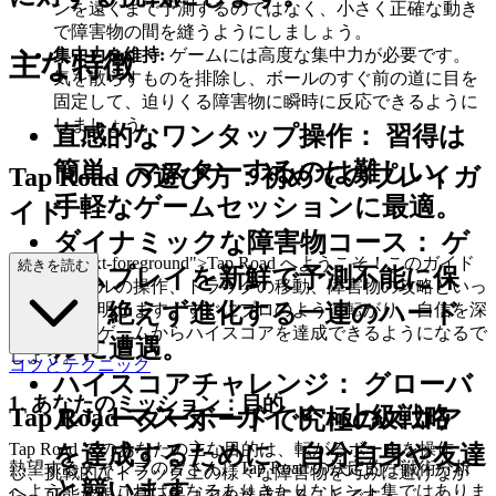
ンを遠くまで予測するのではなく、小さく正確な動き
で障害物の間を縫うようにしましょう。
集中力を維持:
ゲームには高度な集中力が必要です。
主な特徴
気を散らすものを排除し、ボールのすぐ前の道に目を
固定して、迫りくる障害物に瞬時に反応できるように
しましょう。
直感的なワンタップ操作：
習得は
簡単、マスターするのは難しい、
Tap Road の遊び方：初めてのプレイガ
手軽なゲームセッションに最適。
イド
ダイナミックな障害物コース：
ゲ
ss="mb-4 text-foreground">Tap Road へようこそ！このガイド
続きを読む
ームプレイを新鮮で予測不能に保
では、ボールの操作、トラックの移動、障害物の攻略といっ
つ、絶えず進化する一連のハード
た基本を説明します。すぐにプロのように転がり、自信を深
め、最初のゲームからハイスコアを達成できるようになるで
ルに遭遇。
しょう。
コツとテクニック
ハイスコアチャレンジ：
グローバ
1. あなたのミッション：目的
Tap Road マスターガイド：上級戦略
ルリーダーボードで究極のスコア
Tap Road でのあなたの主な目的は、転がるボールを操作
を達成するために、自分自身や友達
熱望するチャンプの皆さん、Tap Road の決定的な戦術分析
し、挑戦的なトラック上の様々な障害物を巧みに避けなが
と競います。
へようこそ。これは単なるありきたりなヒント集ではありま
ら、可能な限り高いスコアを達成することです。