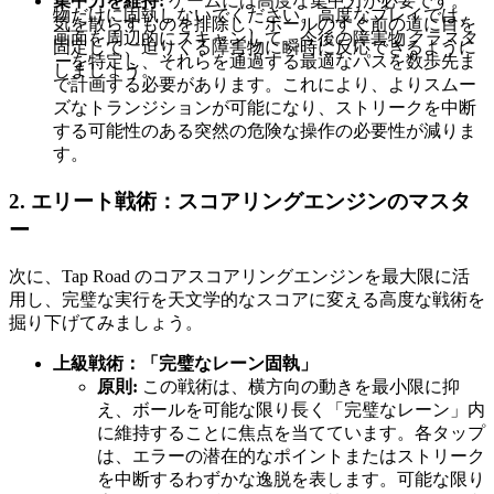
集中力を維持:
ゲームには高度な集中力が必要です。
物だけに固執しないでください。高度なプレイでは、
気を散らすものを排除し、ボールのすぐ前の道に目を
画面を周辺的にスキャンして、今後の障害物
クラスタ
固定して、迫りくる障害物に瞬時に反応できるように
ー
を特定し、それらを通過する最適なパスを数歩先ま
しましょう。
で計画する必要があります。これにより、よりスムー
ズなトランジションが可能になり、ストリークを中断
する可能性のある突然の危険な操作の必要性が減りま
す。
2. エリート戦術：スコアリングエンジンのマスタ
ー
次に、Tap Road のコアスコアリングエンジンを最大限に活
用し、完璧な実行を天文学的なスコアに変える高度な戦術を
掘り下げてみましょう。
上級戦術：「完璧なレーン固執」
原則:
この戦術は、横方向の動きを最小限に抑
え、ボールを可能な限り長く「完璧なレーン」内
に維持することに焦点を当てています。各タップ
は、エラーの潜在的なポイントまたはストリーク
を中断するわずかな逸脱を表します。可能な限り