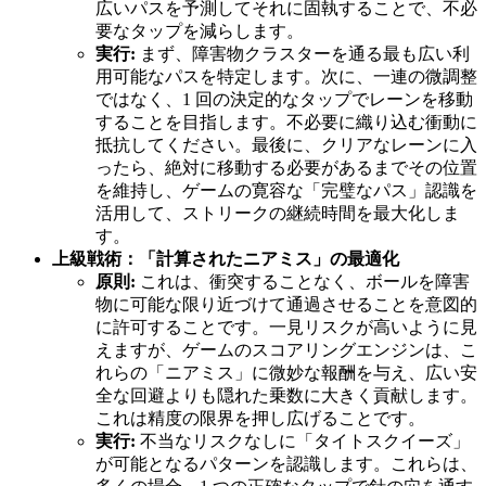
広いパスを予測してそれに固執することで、不必
要なタップを減らします。
実行:
まず、障害物クラスターを通る最も広い利
用可能なパスを特定します。次に、一連の微調整
ではなく、1 回の決定的なタップでレーンを移動
することを目指します。不必要に織り込む衝動に
抵抗してください。最後に、クリアなレーンに入
ったら、絶対に移動する必要があるまでその位置
を維持し、ゲームの寛容な「完璧なパス」認識を
活用して、ストリークの継続時間を最大化しま
す。
上級戦術：「計算されたニアミス」の最適化
原則:
これは、衝突することなく、ボールを障害
物に可能な限り近づけて通過させることを意図的
に許可することです。一見リスクが高いように見
えますが、ゲームのスコアリングエンジンは、こ
れらの「ニアミス」に微妙な報酬を与え、広い安
全な回避よりも隠れた乗数に大きく貢献します。
これは精度の限界を押し広げることです。
実行:
不当なリスクなしに「タイトスクイーズ」
が可能となるパターンを認識します。これらは、