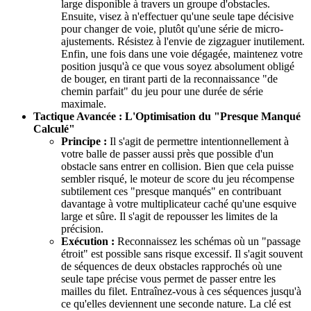
large disponible à travers un groupe d'obstacles.
Ensuite, visez à n'effectuer qu'une seule tape décisive
pour changer de voie, plutôt qu'une série de micro-
ajustements. Résistez à l'envie de zigzaguer inutilement.
Enfin, une fois dans une voie dégagée, maintenez votre
position jusqu'à ce que vous soyez absolument obligé
de bouger, en tirant parti de la reconnaissance "de
chemin parfait" du jeu pour une durée de série
maximale.
Tactique Avancée : L'Optimisation du "Presque Manqué
Calculé"
Principe :
Il s'agit de permettre intentionnellement à
votre balle de passer aussi près que possible d'un
obstacle sans entrer en collision. Bien que cela puisse
sembler risqué, le moteur de score du jeu récompense
subtilement ces "presque manqués" en contribuant
davantage à votre multiplicateur caché qu'une esquive
large et sûre. Il s'agit de repousser les limites de la
précision.
Exécution :
Reconnaissez les schémas où un "passage
étroit" est possible sans risque excessif. Il s'agit souvent
de séquences de deux obstacles rapprochés où une
seule tape précise vous permet de passer entre les
mailles du filet. Entraînez-vous à ces séquences jusqu'à
ce qu'elles deviennent une seconde nature. La clé est