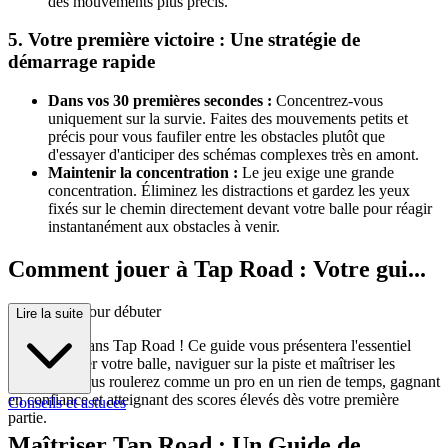
des mouvements plus précis.
5. Votre première victoire : Une stratégie de
démarrage rapide
Dans vos 30 premières secondes :
Concentrez-vous
uniquement sur la survie. Faites des mouvements petits et
précis pour vous faufiler entre les obstacles plutôt que
d'essayer d'anticiper des schémas complexes très en amont.
Maintenir la concentration :
Le jeu exige une grande
concentration. Éliminez les distractions et gardez les yeux
fixés sur le chemin directement devant votre balle pour réagir
instantanément aux obstacles à venir.
Comment jouer à Tap Road : Votre gui...
de complet pour débuter
Lire la suite
Bienvenue dans Tap Road ! Ce guide vous présentera l'essentiel
pour contrôler votre balle, naviguer sur la piste et maîtriser les
obstacles. Vous roulerez comme un pro en un rien de temps, gagnant
en confiance et atteignant des scores élevés dès votre première
Conseils et astuces
partie.
Maîtriser Tap Road : Un Guide de