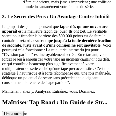
d'être audacieux, mais jamais imprudent ; une collision
annule instantanément votre bonus de série.
3. Le Secret des Pros : Un Avantage Contre-Intuitif
La plupart des joueurs pensent que
taper dès qu'une ouverture
apparaît
est la meilleure façon de jouer. Ils ont tort. Le véritable
secret pour franchir la barrière des 500 000 points est de faire le
contraire :
retarder votre tape jusqu'à la toute dernière fraction
de seconde, juste avant qu'une collision ne soit inévitable
. Voici
pourquoi cela fonctionne : La minuterie interne du jeu pour
"l'évasion parfaite" est incroyablement serrée. En retardant, vous
forcez le jeu à enregistrer votre tape au
moment culminant
du défi,
ce qui contribue beaucoup plus significativement à votre
multiplicateur de série caché qu'une tape précoce et sûre. C'est une
stratégie à haut risque et à forte récompense qui, une fois maîtrisée,
débloque un potentiel de score sans précédent en atteignant
constamment la fenêtre de "tape parfaite".
Maintenant, allez-y. Analysez. Entraînez-vous. Dominez.
Maîtriser Tap Road : Un Guide de Str...
atégie Avancée
Lire la suite