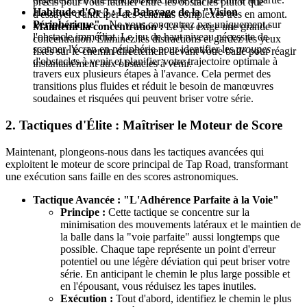
précis pour vous faufiler entre les obstacles plutôt que
Habitude d'Or 3 : Le Balayage de la "Vision
d'essayer d'anticiper des schémas complexes très en amont.
Périphérique"
- Ne vous concentrez pas uniquement sur
Maintenir la concentration :
Le jeu exige une grande
l'obstacle immédiat. Le jeu de haut niveau nécessite de
concentration. Éliminez les distractions et gardez les yeux
scanner l'écran en périphérie pour identifier les
groupes
fixés sur le chemin directement devant votre balle pour réagir
d'obstacles à venir et planifier votre trajectoire optimale à
instantanément aux obstacles à venir.
travers eux plusieurs étapes à l'avance. Cela permet des
transitions plus fluides et réduit le besoin de manœuvres
soudaines et risquées qui peuvent briser votre série.
2. Tactiques d'Élite : Maîtriser le Moteur de Score
Maintenant, plongeons-nous dans les tactiques avancées qui
exploitent le moteur de score principal de Tap Road, transformant
une exécution sans faille en des scores astronomiques.
Tactique Avancée : "L'Adhérence Parfaite à la Voie"
Principe :
Cette tactique se concentre sur la
minimisation des mouvements latéraux et le maintien de
la balle dans la "voie parfaite" aussi longtemps que
possible. Chaque tape représente un point d'erreur
potentiel ou une légère déviation qui peut briser votre
série. En anticipant le chemin le plus large possible et
en l'épousant, vous réduisez les tapes inutiles.
Exécution :
Tout d'abord, identifiez le chemin le plus