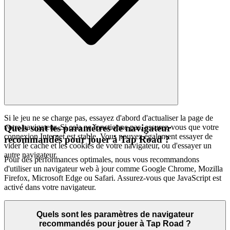
Si le jeu ne se charge pas, essayez d'abord d'actualiser la page de
votre navigateur. Si cela ne fonctionne pas, assurez-vous que votre
Quels sont les paramètres de navigateur
connexion Internet est stable. Vous pouvez également essayer de
recommandés pour jouer à Tap Road ?
vider le cache et les cookies de votre navigateur, ou d'essayer un
autre navigateur.
Pour des performances optimales, nous vous recommandons
d'utiliser un navigateur web à jour comme Google Chrome, Mozilla
Firefox, Microsoft Edge ou Safari. Assurez-vous que JavaScript est
activé dans votre navigateur.
Quels sont les paramètres de navigateur
recommandés pour jouer à Tap Road ?