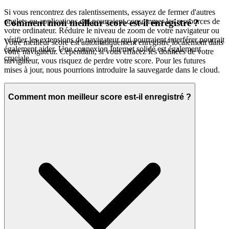
Si vous rencontrez des ralentissements, essayez de fermer d'autres
onglets ou applications qui pourraient consommer les ressources de
Comment mon meilleur score est-il enregistré ?
votre ordinateur. Réduire le niveau de zoom de votre navigateur ou
vérifier les extensions de navigateur qui pourraient interférer pourrait
Votre meilleur score est automatiquement enregistré localement dans
également aider. Une connexion Internet solide est également
votre navigateur. Cependant, si vous effacez les données de votre
cruciale.
navigateur, vous risquez de perdre votre score. Pour les futures
mises à jour, nous pourrions introduire la sauvegarde dans le cloud.
Comment mon meilleur score est-il enregistré ?