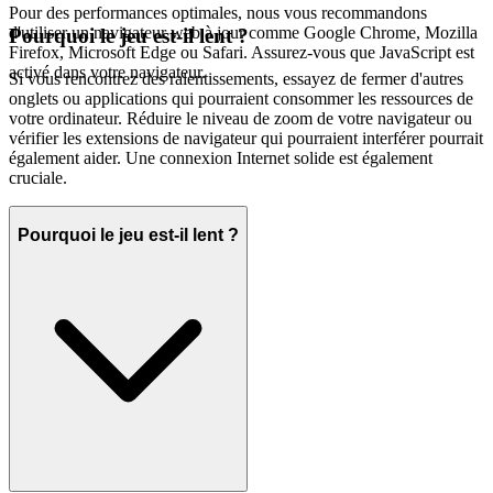
Pour des performances optimales, nous vous recommandons
d'utiliser un navigateur web à jour comme Google Chrome, Mozilla
Pourquoi le jeu est-il lent ?
Firefox, Microsoft Edge ou Safari. Assurez-vous que JavaScript est
activé dans votre navigateur.
Si vous rencontrez des ralentissements, essayez de fermer d'autres
onglets ou applications qui pourraient consommer les ressources de
votre ordinateur. Réduire le niveau de zoom de votre navigateur ou
vérifier les extensions de navigateur qui pourraient interférer pourrait
également aider. Une connexion Internet solide est également
cruciale.
Pourquoi le jeu est-il lent ?