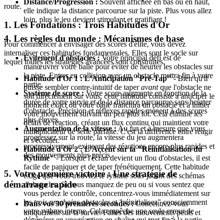
Distance/Progression :
Souvent affichée en bas ou en haut,
route.
elle indique la distance parcourue sur la piste. Plus vous allez
loin, plus le jeu devient stimulant et gratifiant !
1. Les Fondations : Trois Habitudes d'Or
4. Les règles du monde : Mécanismes de base
Pour commencer à envisager des scores d'élite, vous devez
internaliser ces habitudes fondamentales. Elles sont le socle sur
Évitement d'obstacles :
Votre principal défi est de
lequel toutes les stratégies avancées sont construites.
manœuvrer votre balle pour éviter de heurter les obstacles sur
la piste. Entrer en collision avec un obstacle mettra fin à votre
Habitude d'Or 1 : L'Anticipation "Pré-Tap"
- Bien qu'il
partie.
puisse sembler contre-intuitif de taper
avant
que l'obstacle ne
Système de score :
Votre score augmente en fonction de la
soit directement sur vous, cette habitude consiste à anticiper le
durée de votre survie et de la distance parcourue sans heurter
moment exact où votre balle franchira un obstacle et à initier
d'obstacle. Précision et réflexes rapides mènent à des scores
votre mouvement suivant un peu plus tôt. Cela élimine les
plus élevés.
délais de réaction, créant un flux continu qui maintient votre
Augmentation de la vitesse :
Au fur et à mesure que vous
multiplicateur de série parfaite. C'est la différence entre réagir
progressez sur la route, la vitesse du jeu augmentera
et s'écouler.
progressivement, exigeant des réactions encore plus rapides et
Habitude d'Or 2 : L'Accent sur la "Réinitialisation du
des mouvements plus précis.
Rythme"
- Lorsque l'écran devient un flou d'obstacles, il est
facile de paniquer et de taper frénétiquement. Cette habitude
5. Votre première victoire : Une stratégie de
exige que vous trouviez le rythme sous-jacent des schémas
démarrage rapide
d'obstacles. Si vous manquez de peu ou si vous sentez que
vous perdez le contrôle, concentrez-vous immédiatement sur
les
trois prochains obstacles
et "réinitialisez" consciemment
Dans vos 30 premières secondes :
Concentrez-vous
votre rythme interne. Cela empêche une seule erreur de
uniquement sur la survie. Faites des mouvements petits et
dégénérer en une réaction en chaîne qui met fin à la partie.