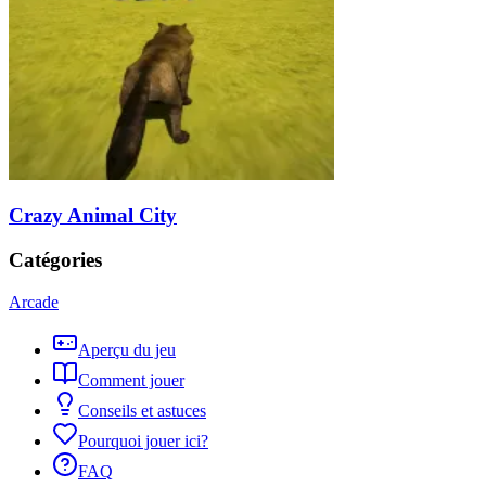
Crazy Animal City
Catégories
Arcade
Aperçu du jeu
Comment jouer
Conseils et astuces
Pourquoi jouer ici?
FAQ