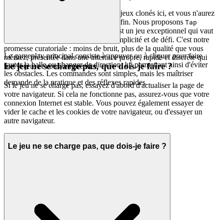
Vous ne trouverez pas des milliers de jeux clonés ici, et vous n'aurez
pas à naviguer dans un désordre sans fin. Nous proposons
Tap
parce que nous pensons que c'est un jeu exceptionnel qui vaut
Road
votre temps, un mélange parfait de simplicité et de défi. C'est notre
promesse curatoriale : moins de bruit, plus de la qualité que vous
Le gameplay principal consiste à appuyer ou à cliquer pour faire
méritez, présentée dans une interface propre, rapide et discrète qui
sauter la balle ou changer de direction, lui permettant ainsi d'éviter
Le jeu ne se charge pas, que dois-je faire ?
met le jeu, et vous, en premier.
les obstacles. Les commandes sont simples, mais les maîtriser
demande de la pratique et des réflexes rapides.
Si le jeu ne se charge pas, essayez d'abord d'actualiser la page de
votre navigateur. Si cela ne fonctionne pas, assurez-vous que votre
connexion Internet est stable. Vous pouvez également essayer de
vider le cache et les cookies de votre navigateur, ou d'essayer un
autre navigateur.
Le jeu ne se charge pas, que dois-je faire ?