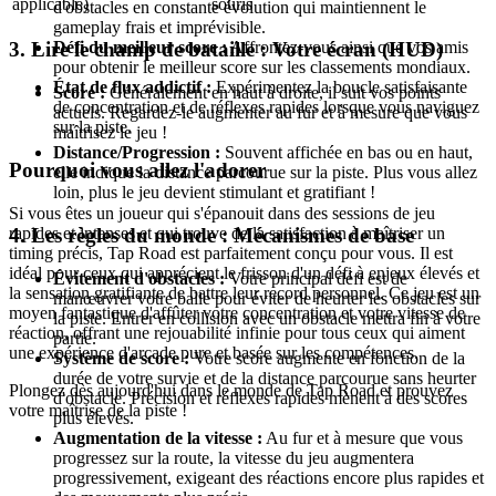
applicable)
souris
d'obstacles en constante évolution qui maintiennent le
gameplay frais et imprévisible.
Défi du meilleur score :
Affrontez-vous ainsi que vos amis
3. Lire le champ de bataille : Votre écran (HUD)
pour obtenir le meilleur score sur les classements mondiaux.
État de flux addictif :
Expérimentez la boucle satisfaisante
Score :
Généralement en haut à droite, il suit vos points
de concentration et de réflexes rapides lorsque vous naviguez
actuels. Regardez-le augmenter au fur et à mesure que vous
sur la piste.
maîtrisez le jeu !
Distance/Progression :
Souvent affichée en bas ou en haut,
Pourquoi vous allez l'adorer
elle indique la distance parcourue sur la piste. Plus vous allez
loin, plus le jeu devient stimulant et gratifiant !
Si vous êtes un joueur qui s'épanouit dans des sessions de jeu
rapides et intenses et qui trouve de la satisfaction à maîtriser un
4. Les règles du monde : Mécanismes de base
timing précis, Tap Road est parfaitement conçu pour vous. Il est
idéal pour ceux qui apprécient le frisson d'un défi à enjeux élevés et
Évitement d'obstacles :
Votre principal défi est de
la sensation gratifiante de battre leur record personnel. Ce jeu est un
manœuvrer votre balle pour éviter de heurter les obstacles sur
moyen fantastique d'affûter votre concentration et votre vitesse de
la piste. Entrer en collision avec un obstacle mettra fin à votre
réaction, offrant une rejouabilité infinie pour tous ceux qui aiment
partie.
une expérience d'arcade pure et basée sur les compétences.
Système de score :
Votre score augmente en fonction de la
durée de votre survie et de la distance parcourue sans heurter
Plongez dès aujourd'hui dans le monde de Tap Road et prouvez
d'obstacle. Précision et réflexes rapides mènent à des scores
votre maîtrise de la piste !
plus élevés.
Augmentation de la vitesse :
Au fur et à mesure que vous
progressez sur la route, la vitesse du jeu augmentera
progressivement, exigeant des réactions encore plus rapides et