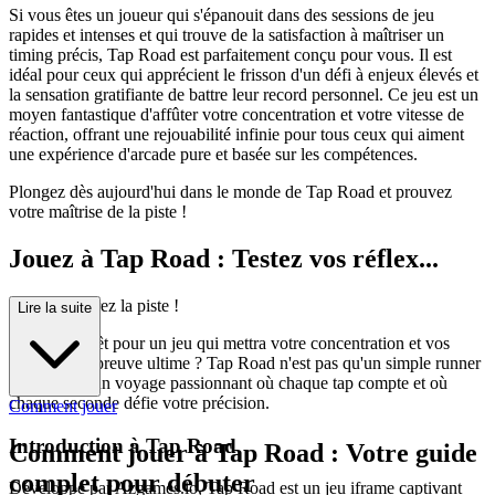
Si vous êtes un joueur qui s'épanouit dans des sessions de jeu
rapides et intenses et qui trouve de la satisfaction à maîtriser un
timing précis, Tap Road est parfaitement conçu pour vous. Il est
idéal pour ceux qui apprécient le frisson d'un défi à enjeux élevés et
la sensation gratifiante de battre leur record personnel. Ce jeu est un
moyen fantastique d'affûter votre concentration et votre vitesse de
réaction, offrant une rejouabilité infinie pour tous ceux qui aiment
une expérience d'arcade pure et basée sur les compétences.
Plongez dès aujourd'hui dans le monde de Tap Road et prouvez
votre maîtrise de la piste !
Jouez à Tap Road : Testez vos réflex...
es et conquérez la piste !
Lire la suite
Êtes-vous prêt pour un jeu qui mettra votre concentration et vos
réflexes à l'épreuve ultime ? Tap Road n'est pas qu'un simple runner
infini ; c'est un voyage passionnant où chaque tap compte et où
chaque seconde défie votre précision.
Comment jouer
Introduction à Tap Road
Comment jouer à Tap Road : Votre guide
complet pour débuter
Développé par Azgames.io, Tap Road est un jeu iframe captivant