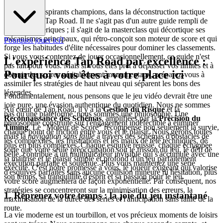
Bienvenue, aspirants champions, dans la déconstruction tactique
définitive de Tap Road. Il ne s'agit pas d'un autre guide rempli de
conseils génériques ; il s'agit de la masterclass qui décortique ses
mécanismes principaux, qui rétro-conçoit son moteur de score et qui
Pourquoi jouer ici?
forge les habitudes d'élite nécessaires pour dominer les classements.
Si vous vous contentez de jouer occasionnellement, ce guide n'est
L'expérience Tap Road par excellence :
pas fait pour vous. Mais si vous êtes prêt à dépasser vos limites et à
Pourquoi vous êtes à votre place ici
obtenir des scores véritablement monumentaux, préparez-vous à
assimiler les stratégies de haut niveau qui séparent les bons des
légendes.
Fondamentalement, nous pensons que le jeu vidéo devrait être une
joie pure, une évasion authentique du quotidien. Nous ne sommes
Au cœur de Tap Road, il y a la
Gestion du Risque
et la
pas qu'une plateforme, nous sommes une philosophie. Une
Reconnaissance des Schémas
, amplifiées par la
Précision du
philosophie construite sur l'engagement indéfectible à éliminer
Timing
. Le "Moteur de Score" récompense non seulement la survie,
chaque point de friction entre vous et le plaisir. Nous gérons toutes
mais la
navigation sans faille
à travers des schémas d'obstacles de
les complexités, les frustrations et les maux de tête techniques, de
plus en plus complexes. Chaque esquive réussie, chaque échappée
sorte que votre seule préoccupation soit le frisson du jeu, le défi de
belle, contribue à un multiplicateur invisible qui s'accumule avec une
la maîtrise et le plaisir simple et profond d'un jeu parfaitement
exécution parfaite et soutenue. Plus vous maintenez une série
exécuté. C'est notre promesse à vous, le joueur exigeant qui valorise
d'esquives parfaites sans aucune collision mineure ni hésitation, plus
son temps, sa tranquillité d'esprit et sa passion pour le jeu.
votre score augmentera de façon exponentielle. Par conséquent, nos
stratégies se concentreront sur la minimisation des erreurs, la
1. Reprenez votre temps : la joie du jeu instantané
maximisation de la durée des séries et l'anticipation sans faille de la
route.
La vie moderne est un tourbillon, et vos précieux moments de loisirs