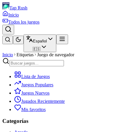
Tap Rush
Inicio
Todos los juegos
Español
🇪🇸
Inicio
Etiquetas
Juego de navegador
Lista de Juegos
Juegos Populares
Juegos Nuevos
Jugados Recientemente
Mis favoritos
Categorías