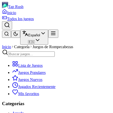
Tap Rush
Inicio
Todos los juegos
Español
🇪🇸
Inicio
Categoría
Juegos de Rompecabezas
Lista de Juegos
Juegos Populares
Juegos Nuevos
Jugados Recientemente
Mis favoritos
Categorías