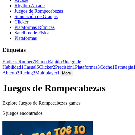
Arcade
Rhythm Arcade
Juegos de Rompecabezas
Simulación de Granjas
Clicker
Plataformas Rítmicas
Sandbox de Física
Plataformas
Etiquetas
Endless Runner
7
Ritmo Rápido
3
Juego de
Habilidad
1
Casual
6
Clicker
2
Precisión
1
Plataformas
3
Coche
1
Estrategia
Abierto
3
Racing
3
Multiplayer
1
More
Juegos de Rompecabezas
Explore Juegos de Rompecabezas games
5 juegos encontrados