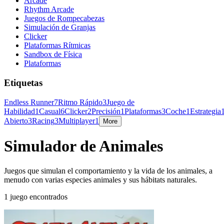
Arcade
Rhythm Arcade
Juegos de Rompecabezas
Simulación de Granjas
Clicker
Plataformas Rítmicas
Sandbox de Física
Plataformas
Etiquetas
Endless Runner
7
Ritmo Rápido
3
Juego de
Habilidad
1
Casual
6
Clicker
2
Precisión
1
Plataformas
3
Coche
1
Estrategia
Abierto
3
Racing
3
Multiplayer
1
More
Simulador de Animales
Juegos que simulan el comportamiento y la vida de los animales, a
menudo con varias especies animales y sus hábitats naturales.
1 juego encontrados