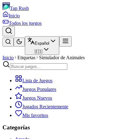
Tap Rush
Inicio
Todos los juegos
Español
🇪🇸
Inicio
Etiquetas
Simulador de Animales
Lista de Juegos
Juegos Populares
Juegos Nuevos
Jugados Recientemente
Mis favoritos
Categorías