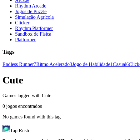
Arcade
Rhythm Arcade
Jogos de Puzzle
Simulação Agrícola
Clicker
Rhythm Platformer
Sandbox de Física
Platformer
Tags
Endless Runner
7
Ritmo Acelerado
3
Jogo de Habilidade
1
Casual
6
Click
Cute
Games tagged with Cute
0 jogos encontrados
No games found with this tag
Tap Rush