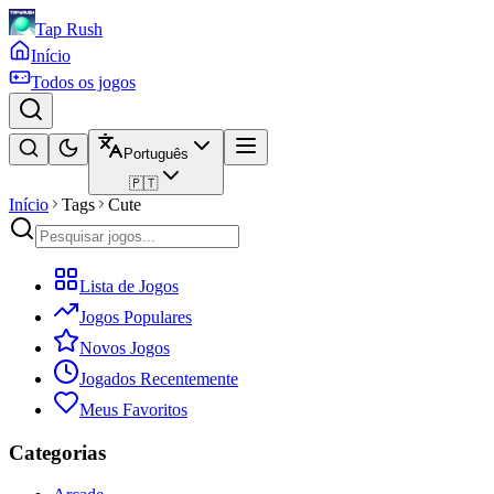
Tap Rush
Início
Todos os jogos
Português
🇵🇹
Início
Tags
Cute
Lista de Jogos
Jogos Populares
Novos Jogos
Jogados Recentemente
Meus Favoritos
Categorias