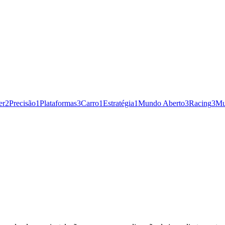
er
2
Precisão
1
Plataformas
3
Carro
1
Estratégia
1
Mundo Aberto
3
Racing
3
Mu