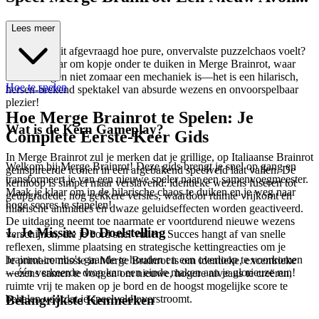
tuur Wacht!
Lees meer
Heb je je ooit afgevraagd hoe pure, onvervalste puzzelchaos voelt?
Maak je klaar om kopje onder te duiken in Merge Brainrot, waar
samenvoegen niet zomaar een mechaniek is—het is een hilarisch,
Hoe te spelen
hersen-brekend spektakel van absurde wezens en onvoorspelbaar
plezier!
Hoe Merge Brainrot te Spelen: Je
Wat is de Kern Gameplay?
Complete Eerste-Keer Gids
In Merge Brainrot zul je merken dat je grillige, op Italiaanse Brainrot
Welkom bij Merge Brainrot! Deze gids brengt je snel op gang en
geïnspireerde iconen in een afgebakend speelveld laat vallen. De
transformeert je van een nieuwe speler naar een samenvoegmeester.
kernloop is simpel maar verslavend: identieke wezens fuseren tot
Maak je klaar om in de hilarische chaos te duiken en je weg naar
geüpgradede, nog gekkere versies, waardoor ruimte vrijkomt en
hoge scores te stapelen!
hilarische animaties en dwaze geluidseffecten worden geactiveerd.
De uitdaging neemt toe naarmate er voortdurend nieuwe wezens
1. Je Missie: De Doelstelling
verschijnen, die je bord snel vullen. Succes hangt af van snelle
reflexen, slimme plaatsing en strategische kettingreacties om je
brainrot-combo's gaande te houden en een overloop te voorkomen
Je primaire missie in Merge Brainrot is om identieke, excentrieke
—één verkeerde drop kan een einde maken aan je glorieuze run!
wezens samen te voegen om nieuwe, hogere niveaus te creëren,
ruimte vrij te maken op je bord en de hoogst mogelijke score te
Belangrijkste Kenmerken
behalen voordat je speelveld overstroomt.