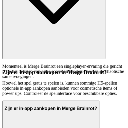
Momenteel is Merge Brainrot een singleplayer-ervaring die gericht
is op het behalen van hoge scores en het genieten van de chaotische
Zijn er in-app aankopen in Merge Brainrot?
samenvoegingen.
Hoewel het spel gratis te spelen is, kunnen sommige H5-spellen
optionele in-app aankopen aanbieden voor cosmetische items of
power-ups. Controleer de spelinterface voor beschikbare opties.
Zijn er in-app aankopen in Merge Brainrot?