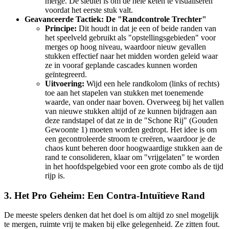
merge. De sleutel is om de hele keten te visualiseren
voordat het eerste stuk valt.
Geavanceerde Tactiek: De "Randcontrole Trechter"
Principe:
Dit houdt in dat je een of beide randen van
het speelveld gebruikt als "opstellingsgebieden" voor
merges op hoog niveau, waardoor nieuw gevallen
stukken effectief naar het midden worden geleid waar
ze in vooraf geplande cascades kunnen worden
geïntegreerd.
Uitvoering:
Wijd een hele randkolom (links of rechts)
toe aan het stapelen van stukken met toenemende
waarde, van onder naar boven. Overweeg bij het vallen
van nieuwe stukken altijd of ze kunnen bijdragen aan
deze randstapel of dat ze in de "Schone Rij" (Gouden
Gewoonte 1) moeten worden gedropt. Het idee is om
een gecontroleerde stroom te creëren, waardoor je de
chaos kunt beheren door hoogwaardige stukken aan de
rand te consolideren, klaar om "vrijgelaten" te worden
in het hoofdspelgebied voor een grote combo als de tijd
rijp is.
3. Het Pro Geheim: Een Contra-Intuïtieve Rand
De meeste spelers denken dat het doel is om altijd zo snel mogelijk
te mergen, ruimte vrij te maken bij elke gelegenheid. Ze zitten fout.