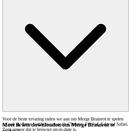
Voor de beste ervaring raden we aan om Merge Brainrot te spelen
op een moderne webbrowser zoals Chrome, Firefox, Edge of Safari.
Moet ik iets downloaden om Merge Brainrot te
Zorg ervoor dat je browser up-to-date is.