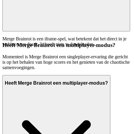
Merge Brainrot is een iframe-spel, wat betekent dat het direct in je
webbrowser draait. Je hoeft niets te downloaden.
Heeft Merge Brainrot een multiplayer-modus?
Momenteel is Merge Brainrot een singleplayer-ervaring die gericht
is op het behalen van hoge scores en het genieten van de chaotische
samenvoegingen.
Heeft Merge Brainrot een multiplayer-modus?