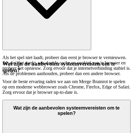
Als het spel niet laadt, probeer dan eerst je browser te vernieuwen.
Als dat niet werkt, wis dan de cache en cookies van je browser en
Wat zijn de aanbevolen systeemvereisten om te
probeer het opnieuw. Zorg ervoor dat je internetverbinding stabiel is.
spelen?
Als de problemen aanhouden, probeer dan een andere browser.
Voor de beste ervaring raden we aan om Merge Brainrot te spelen
op een moderne webbrowser zoals Chrome, Firefox, Edge of Safari.
Zorg ervoor dat je browser up-to-date is.
Wat zijn de aanbevolen systeemvereisten om te
spelen?