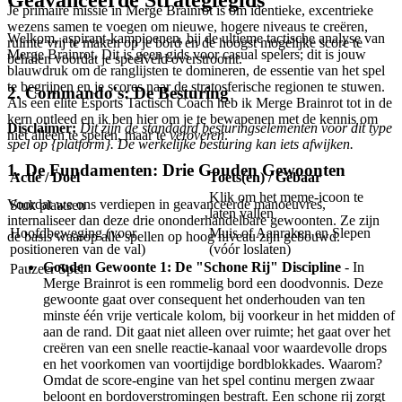
Geavanceerde Strategiegids
Je primaire missie in Merge Brainrot is om identieke, excentrieke
wezens samen te voegen om nieuwe, hogere niveaus te creëren,
Welkom, aspirant-kampioenen, bij de ultieme tactische analyse van
ruimte vrij te maken op je bord en de hoogst mogelijke score te
Merge Brainrot. Dit is geen gids voor casual spelers; dit is jouw
behalen voordat je speelveld overstroomt.
blauwdruk om de ranglijsten te domineren, de essentie van het spel
te begrijpen en je scores naar de stratosferische regionen te stuwen.
2. Commando's: De Besturing
Als een elite Esports Tactisch Coach heb ik Merge Brainrot tot in de
kern ontleed en ik ben hier om je te bewapenen met de kennis om
Disclaimer:
Dit zijn de standaard besturingselementen voor dit type
niet alleen te spelen, maar te
veroveren
.
spel op {platform}. De werkelijke besturing kan iets afwijken.
1. De Fundamenten: Drie Gouden Gewoonten
Actie / Doel
Toets(en) / Gebaar
Klik om het meme-icoon te
Voordat we ons verdiepen in geavanceerde manoeuvres,
Stuk plaatsen
laten vallen
internaliseer dan deze drie ononderhandelbare gewoonten. Ze zijn
Hoofdbeweging (voor
Muis of Aanraken en Slepen
de basis waarop alle spellen op hoog niveau zijn gebouwd.
positioneren van de val)
(vóór loslaten)
Gouden Gewoonte 1: De "Schone Rij" Discipline
- In
Pauzeer Spel
Merge Brainrot is een rommelig bord een doodvonnis. Deze
gewoonte gaat over consequent het onderhouden van ten
minste één vrije verticale kolom, bij voorkeur in het midden of
aan de rand. Dit gaat niet alleen over ruimte; het gaat over het
creëren van een snelle reactie-kanaal voor waardevolle drops
en het voorkomen van voortijdige bordblokkades. Waarom?
Omdat de score-engine van het spel continu mergen zwaar
beloont en bordoverstromingen bestraft. Een schone rij zorgt