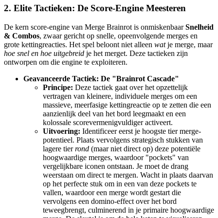
2. Elite Tactieken: De Score-Engine Meesteren
De kern score-engine van Merge Brainrot is onmiskenbaar
Snelheid
& Combos
, zwaar gericht op snelle, opeenvolgende merges en
grote kettingreacties. Het spel beloont niet alleen
wat
je merge, maar
hoe snel en hoe uitgebreid
je het merget. Deze tactieken zijn
ontworpen om die engine te exploiteren.
Geavanceerde Tactiek: De "Brainrot Cascade"
Principe:
Deze tactiek gaat over het opzettelijk
vertragen van kleinere, individuele merges om een
massieve, meerfasige kettingreactie op te zetten die een
aanzienlijk deel van het bord leegmaakt en een
kolossale scorevermenigvuldiger activeert.
Uitvoering:
Identificeer eerst je hoogste tier merge-
potentieel. Plaats vervolgens strategisch stukken van
lagere tier
rond
(maar niet direct op) deze potentiële
hoogwaardige merges, waardoor "pockets" van
vergelijkbare iconen ontstaan. Je moet de drang
weerstaan om direct te mergen. Wacht in plaats daarvan
op het perfecte stuk om in een van deze pockets te
vallen, waardoor een merge wordt gestart die
vervolgens een domino-effect over het bord
teweegbrengt, culminerend in je primaire hoogwaardige