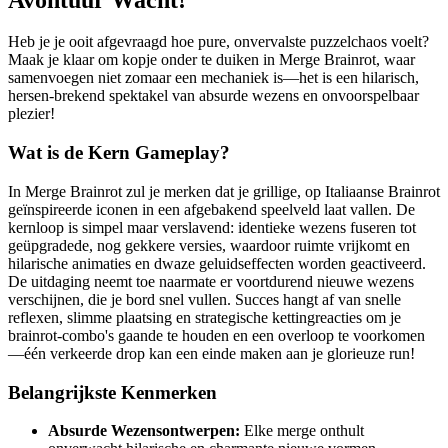
Heb je je ooit afgevraagd hoe pure, onvervalste puzzelchaos voelt?
Maak je klaar om kopje onder te duiken in Merge Brainrot, waar
samenvoegen niet zomaar een mechaniek is—het is een hilarisch,
hersen-brekend spektakel van absurde wezens en onvoorspelbaar
plezier!
Wat is de Kern Gameplay?
In Merge Brainrot zul je merken dat je grillige, op Italiaanse Brainrot
geïnspireerde iconen in een afgebakend speelveld laat vallen. De
kernloop is simpel maar verslavend: identieke wezens fuseren tot
geüpgradede, nog gekkere versies, waardoor ruimte vrijkomt en
hilarische animaties en dwaze geluidseffecten worden geactiveerd.
De uitdaging neemt toe naarmate er voortdurend nieuwe wezens
verschijnen, die je bord snel vullen. Succes hangt af van snelle
reflexen, slimme plaatsing en strategische kettingreacties om je
brainrot-combo's gaande te houden en een overloop te voorkomen
—één verkeerde drop kan een einde maken aan je glorieuze run!
Belangrijkste Kenmerken
Absurde Wezensontwerpen:
Elke merge onthult