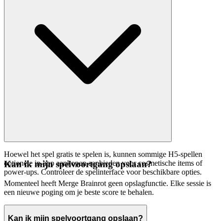
Hoewel het spel gratis te spelen is, kunnen sommige H5-spellen
optionele in-app aankopen aanbieden voor cosmetische items of
Kan ik mijn spelvoortgang opslaan?
power-ups. Controleer de spelinterface voor beschikbare opties.
Momenteel heeft Merge Brainrot geen opslagfunctie. Elke sessie is
een nieuwe poging om je beste score te behalen.
Kan ik mijn spelvoortgang opslaan?