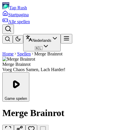
Tap Rush
Startpagina
Alle spellen
Nederlands
🇳🇱
Home
Spellen
Merge Brainrot
Merge Brainrot
Voeg Chaos Samen, Lach Harder!
Game spelen
Merge Brainrot