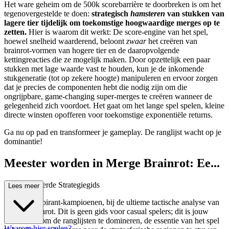
Het ware geheim om de 500k scorebarrière te doorbreken is om het
tegenovergestelde te doen:
strategisch
hamsteren
van stukken van
lagere tier tijdelijk om toekomstige hoogwaardige merges op te
zetten.
Hier is waarom dit werkt: De score-engine van het spel,
hoewel snelheid waarderend, beloont
zwaar
het creëren van
brainrot-vormen van hogere tier en de daaropvolgende
kettingreacties die ze mogelijk maken. Door opzettelijk een paar
stukken met lage waarde vast te houden, kun je de inkomende
stukgeneratie (tot op zekere hoogte) manipuleren en ervoor zorgen
dat je precies de componenten hebt die nodig zijn om die
ongrijpbare, game-changing super-merges te creëren wanneer de
gelegenheid zich voordoet. Het gaat om het lange spel spelen, kleine
directe winsten opofferen voor toekomstige exponentiële returns.
Ga nu op pad en transformeer je gameplay. De ranglijst wacht op je
dominantie!
Meester worden in Merge Brainrot: Ee...
n Geavanceerde Strategiegids
Lees meer
Welkom, aspirant-kampioenen, bij de ultieme tactische analyse van
Merge Brainrot. Dit is geen gids voor casual spelers; dit is jouw
blauwdruk om de ranglijsten te domineren, de essentie van het spel
Waarom hier spelen?