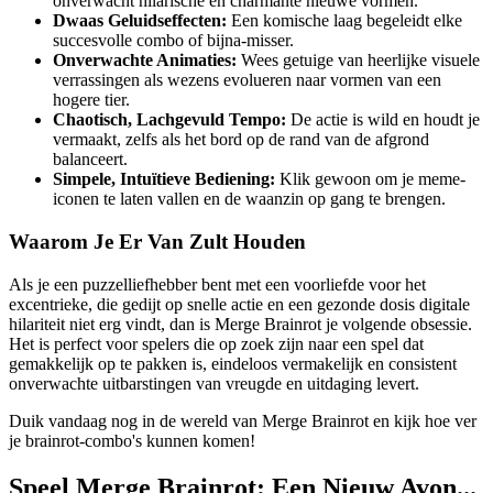
onverwacht hilarische en charmante nieuwe vormen.
Dwaas Geluidseffecten:
Een komische laag begeleidt elke
succesvolle combo of bijna-misser.
Onverwachte Animaties:
Wees getuige van heerlijke visuele
verrassingen als wezens evolueren naar vormen van een
hogere tier.
Chaotisch, Lachgevuld Tempo:
De actie is wild en houdt je
vermaakt, zelfs als het bord op de rand van de afgrond
balanceert.
Simpele, Intuïtieve Bediening:
Klik gewoon om je meme-
iconen te laten vallen en de waanzin op gang te brengen.
Waarom Je Er Van Zult Houden
Als je een puzzelliefhebber bent met een voorliefde voor het
excentrieke, die gedijt op snelle actie en een gezonde dosis digitale
hilariteit niet erg vindt, dan is Merge Brainrot je volgende obsessie.
Het is perfect voor spelers die op zoek zijn naar een spel dat
gemakkelijk op te pakken is, eindeloos vermakelijk en consistent
onverwachte uitbarstingen van vreugde en uitdaging levert.
Duik vandaag nog in de wereld van Merge Brainrot en kijk hoe ver
je brainrot-combo's kunnen komen!
Speel Merge Brainrot: Een Nieuw Avon...