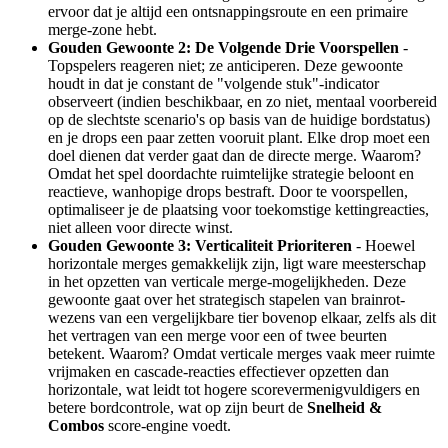
ervoor dat je altijd een ontsnappingsroute en een primaire
merge-zone hebt.
Gouden Gewoonte 2: De Volgende Drie Voorspellen
-
Topspelers reageren niet; ze anticiperen. Deze gewoonte
houdt in dat je constant de "volgende stuk"-indicator
observeert (indien beschikbaar, en zo niet, mentaal voorbereid
op de slechtste scenario's op basis van de huidige bordstatus)
en je drops een paar zetten vooruit plant. Elke drop moet een
doel dienen dat verder gaat dan de directe merge. Waarom?
Omdat het spel doordachte ruimtelijke strategie beloont en
reactieve, wanhopige drops bestraft. Door te voorspellen,
optimaliseer je de plaatsing voor toekomstige kettingreacties,
niet alleen voor directe winst.
Gouden Gewoonte 3: Verticaliteit Prioriteren
- Hoewel
horizontale merges gemakkelijk zijn, ligt ware meesterschap
in het opzetten van verticale merge-mogelijkheden. Deze
gewoonte gaat over het strategisch stapelen van brainrot-
wezens van een vergelijkbare tier bovenop elkaar, zelfs als dit
het vertragen van een merge voor een of twee beurten
betekent. Waarom? Omdat verticale merges vaak meer ruimte
vrijmaken en cascade-reacties effectiever opzetten dan
horizontale, wat leidt tot hogere scorevermenigvuldigers en
betere bordcontrole, wat op zijn beurt de
Snelheid &
Combos
score-engine voedt.