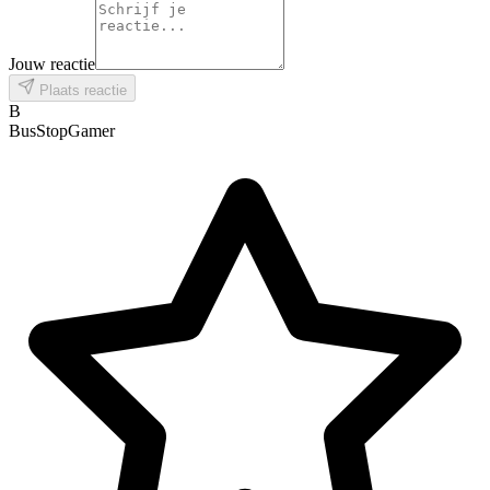
Jouw reactie
Plaats reactie
B
BusStopGamer