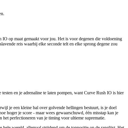
en.
ush IO op maat gemaakt voor jou. Het is voor degenen die voldoening
slavende reis waarbij elke seconde telt en elke sprong degene zou
 testen en je adrenaline te laten pompen, want Curve Rush IO is hier
jl je een kleine bal over golvende hellingen bestuurt, is je doel
 hoe hoger je score - maar wees gewaarschuwd, één misstap kan je
n het perfectioneren van je timing voor ultieme suprematie.
 hele wereld, allemaal strijdend om de toppositie op de ranglijst. Het