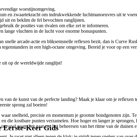
n levendige woestijnomgeving.
um en zwaartekracht om indrukwekkende luchtmanoeuvres uit te voer
d uit en beklim de fel bevochten ranglijsten.
gebruik de posities van rivalen om elke zet te informeren.
 en lange vluchten in de lucht voor enorme bonuspunten.
van snelle arcade-actie en bliksemsnelle reflexen bezit, dan is Curve R
n tegenstanders in een high-octane omgeving. Bereid je voor op een ver
uit op de wereldwijde ranglijst!
n van de kunst van de perfecte landing? Maak je klaar om je reflexen te
eerste sprong zal boeien!
aar snelheid, precisie en momentum je grootste bondgenoten zijn. Terwi
 en die kostbare punten verzamelen. Hoe hoger en langer je sprongen,
 om snel gaan; het gaat om het beheersen van het ritme van de duinen e
e Eerste-Keer Gids
 Je racet niet alleen tegen de klok; je strijdt tegen spelers van over de