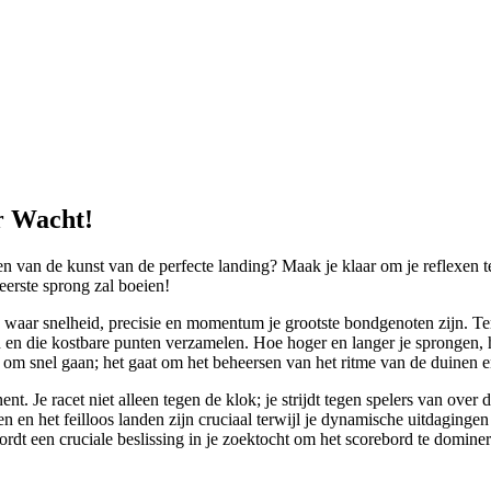
r Wacht!
n van de kunst van de perfecte landing? Maak je klaar om je reflexen te
eerste sprong zal boeien!
aar snelheid, precisie en momentum je grootste bondgenoten zijn. Terwi
 en die kostbare punten verzamelen. Hoe hoger en langer je sprongen,
 om snel gaan; het gaat om het beheersen van het ritme van de duinen e
 Je racet niet alleen tegen de klok; je strijdt tegen spelers van over de
n en het feilloos landen zijn cruciaal terwijl je dynamische uitdagingen 
wordt een cruciale beslissing in je zoektocht om het scorebord te domine