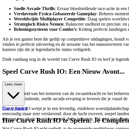
Snelle Arcade Thrills
: Ervaar bloedstollende race-actie in ee
Verslavende Fysica-Gebaseerde Gameplay
: Beheers moment
Wereldwijde Multiplayer Competitie
: Daag spelers wereldwij
Strategisch Risico Nemen
: Balanceer snelheid en precisie, en 
Beloningssysteem voor Combo's
: Ketting perfecte landingen
Als je een gamer bent die gedijt op competitieve uitdagingen, houdt 
vinden in perfecte uitvoering en de sensatie van het manoeuvreren va
kunnen zijn die je legendarische status veiligstelt.
Duik vandaag nog in de wereld van Curve Rush IO en kerf je legende 
Speel Curve Rush IO: Een Nieuw Avont...
uur Wacht!
Lees meer
Ooit gedroomd van het trotseren van de zwaartekracht en het beheerse
om een opwindende, snelle arcade-ervaring te leveren die je vanaf de 
Hoe te spelen
Curve Rush IO werpt je in een levendig, eindeloos woestijnlandschap w
eenvoudig maar zeer verslavend: door de lucht zweven, soepel landen
dromen van glorie in een oogwenk doen instorten. Dit gaat niet alleen
Hoe Curve Rush IO te Spelen: Je Complet
Wat Curve Rush IO echt verheft, is de spannende multiplayer-component.