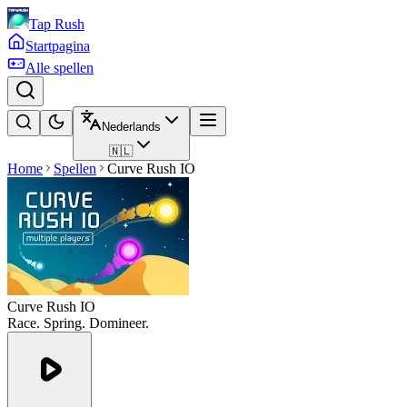
Tap Rush
Startpagina
Alle spellen
Nederlands
🇳🇱
Home
Spellen
Curve Rush IO
Curve Rush IO
Race. Spring. Domineer.