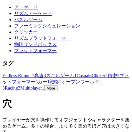
アーケード
リズムアーケード
パズルゲーム
ファーミングシミュレーション
クリッカー
リズムプラットフォーマー
物理サンドボックス
プラットフォーマー
タグ
Endless Runner
7
高速
3
スキルゲーム
1
Casual
6
Clicker
2
精密
1
プラ
ットフォーマー
3
カー
1
戦略
1
オープンワールド
3
Racing
3
Multiplayer
1
More
穴
プレイヤーが穴を操作してオブジェクトやキャラクターを集
めるゲーム。多くの場合、より多く集めるほど穴は大きくな