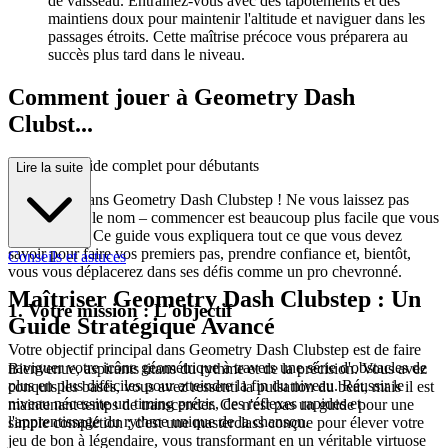
de vaisseau. Entraînez-vous avec des tapotements et des
maintiens doux pour maintenir l'altitude et naviguer dans les
passages étroits. Cette maîtrise précoce vous préparera au
succès plus tard dans le niveau.
Comment jouer à Geometry Dash
Clubst...
ep : Votre guide complet pour débutants
Lire la suite
Bienvenue dans Geometry Dash Clubstep ! Ne vous laissez pas
intimider par le nom – commencer est beaucoup plus facile que vous
ne le pensez. Ce guide vous expliquera tout ce que vous devez
savoir pour faire vos premiers pas, prendre confiance et, bientôt,
Conseils et astuces
vous vous déplacerez dans ses défis comme un pro chevronné.
Maîtriser Geometry Dash Clubstep : Un
1. Votre mission : L'objectif
Guide Stratégique Avancé
Votre objectif principal dans Geometry Dash Clubstep est de faire
naviguer votre icône géométrique à travers une série d'obstacles de
Bienvenue, aspirants titans du rythme et de la précision. Vous avez
plus en plus difficiles pour atteindre la fin du niveau. Réussir le
conquis les bases, vous avez ressenti la pulsation du beat, mais il est
niveau nécessite un timing précis, des réflexes rapides et
maintenant temps de transcender. Ce n'est pas un guide pour une
l'apprentissage du rythme unique de la chanson.
simple complétion ; c'est une masterclass conçue pour élever votre
jeu de bon à légendaire, vous transformant en un véritable virtuose