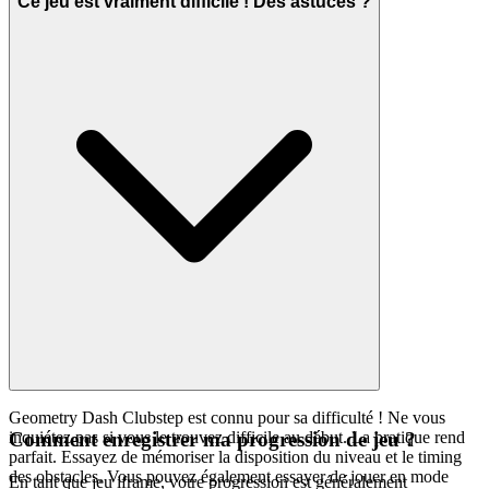
Ce jeu est vraiment difficile ! Des astuces ?
Geometry Dash Clubstep est connu pour sa difficulté ! Ne vous
inquiétez pas si vous le trouvez difficile au début. La pratique rend
Comment enregistrer ma progression de jeu ?
parfait. Essayez de mémoriser la disposition du niveau et le timing
des obstacles. Vous pouvez également essayer de jouer en mode
En tant que jeu iframe, votre progression est généralement