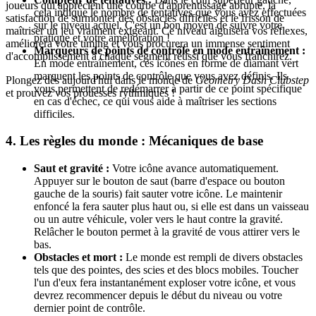
joueurs qui apprécient une courbe d'apprentissage abrupte, la
cela indique le nombre de tentatives que vous avez effectuées
satisfaction de surmonter des obstacles difficiles et le frisson de
sur le niveau actuel. C'est un bon moyen de suivre votre
maîtriser un jeu vraiment exigeant. Ce niveau aiguisera vos réflexes,
pratique et votre amélioration !
améliorera votre timing et vous procurera un immense sentiment
Marqueurs de points de contrôle en mode entraînement :
d'accomplissement à chaque segment réussi que vous franchirez.
En mode entraînement, ces icônes en forme de diamant vert
marquent les points de contrôle que vous avez définis. Ils
Plongez dès aujourd'hui dans le monde de
Geometry Dash Clubstep
vous permettent de redémarrer à partir de ce point spécifique
et prouvez vos prouesses rythmiques !
en cas d'échec, ce qui vous aide à maîtriser les sections
difficiles.
4. Les règles du monde : Mécaniques de base
Saut et gravité :
Votre icône avance automatiquement.
Appuyer sur le bouton de saut (barre d'espace ou bouton
gauche de la souris) fait sauter votre icône. Le maintenir
enfoncé la fera sauter plus haut ou, si elle est dans un vaisseau
ou un autre véhicule, voler vers le haut contre la gravité.
Relâcher le bouton permet à la gravité de vous attirer vers le
bas.
Obstacles et mort :
Le monde est rempli de divers obstacles
tels que des pointes, des scies et des blocs mobiles. Toucher
l'un d'eux fera instantanément exploser votre icône, et vous
devrez recommencer depuis le début du niveau ou votre
dernier point de contrôle.