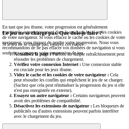
En tant que jeu iframe, votre progression est généralement
enregistrée automatiquement dans le stockage local ou les cookies
Le jeu ne se charge pas. Que dois-je faire ?
de votre navigateur. Si vous effacez le cache ou les cookies de votre
navigateur, vous risquez de perdre votre progression. Nous vous
Si le jeu ne se charge pas, essayez ces étapes :
recommandons de ne pas effacer vos données de navigation si vous
souhaitez conserver votre progression de jeu.
Actualisez la page :
Parfois, un simple rafraîchissement peut
résoudre les problèmes de chargement.
Vérifiez votre connexion Internet :
Une connexion stable
est cruciale pour les jeux iframe.
Videz le cache et les cookies de votre navigateur :
Cela
peut résoudre les conflits qui empêchent le jeu de se charger.
(Sachez que cela peut réinitialiser la progression du jeu si elle
n'est pas enregistrée en externe).
Essayez un autre navigateur :
Certains navigateurs peuvent
avoir des problèmes de compatibilité.
Désactivez les extensions de navigateur :
Les bloqueurs de
publicités ou d'autres extensions peuvent parfois interférer
avec le chargement du jeu.