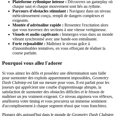
Plateforme rythmique intense :
Découvrez un gameplay où
chaque saut et chaque mouvement sont liés au rythme.
Parcours d'obstacles stimulant :
Naviguez dans un niveau
méticuleusement conçu, rempli de dangers complexes et
exigeants.
Montée d'adrénaline rapide :
Ressentez l'excitation alors
que vous traversez des sections à une vitesse vertigineuse.
Visuels et audio captivants :
Immergez-vous dans un monde
vibrant synchronisé avec une bande-son entraînante.
Forte rejouabilité :
Maîtrisez le niveau grâce à
d'innombrables tentatives, en vous efforçant de réaliser la
course parfaite.
Pourquoi vous allez l'adorer
Si vous aimez les défis et possédez une détermination sans faille
pour surmonter des exploits apparemment impossibles,
Geometry
Dash Clubstep
est fait sur mesure pour vous. Il est parfait pour les
joueurs qui apprécient une courbe d'apprentissage abrupte, la
satisfaction de surmonter des obstacles difficiles et le frisson de
maîtriser un jeu vraiment exigeant. Ce niveau aiguisera vos réflexes,
améliorera votre timing et vous procurera un immense sentiment
d'accomplissement à chaque segment réussi que vous franchirez.
Plongez dès aujourd'hui dans le monde de
Geometry Dash Clubstep