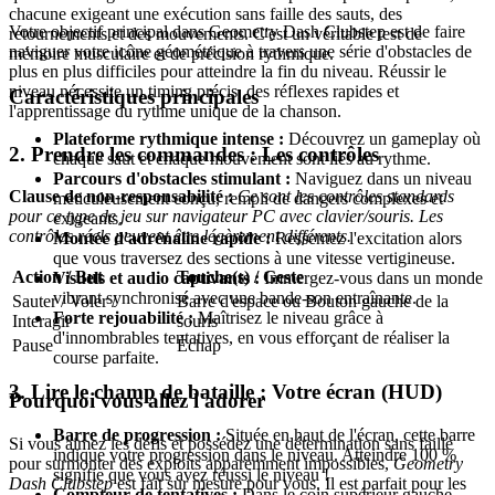
chacune exigeant une exécution sans faille des sauts, des
Votre objectif principal dans Geometry Dash Clubstep est de faire
retournements et des mouvements. C'est un véritable test de
naviguer votre icône géométrique à travers une série d'obstacles de
mémoire musculaire et de précision rythmique.
plus en plus difficiles pour atteindre la fin du niveau. Réussir le
niveau nécessite un timing précis, des réflexes rapides et
Caractéristiques principales
l'apprentissage du rythme unique de la chanson.
Plateforme rythmique intense :
Découvrez un gameplay où
2. Prendre les commandes : Les contrôles
chaque saut et chaque mouvement sont liés au rythme.
Parcours d'obstacles stimulant :
Naviguez dans un niveau
Clause de non-responsabilité :
Ce sont les contrôles standards
méticuleusement conçu, rempli de dangers complexes et
pour ce type de jeu sur navigateur PC avec clavier/souris. Les
exigeants.
contrôles réels peuvent être légèrement différents.
Montée d'adrénaline rapide :
Ressentez l'excitation alors
que vous traversez des sections à une vitesse vertigineuse.
Action / But
Touche(s) / Geste
Visuels et audio captivants :
Immergez-vous dans un monde
vibrant synchronisé avec une bande-son entraînante.
Sauter / Voler /
Barre d'espace ou Bouton gauche de la
Forte rejouabilité :
Maîtrisez le niveau grâce à
Interagir
souris
d'innombrables tentatives, en vous efforçant de réaliser la
Pause
Échap
course parfaite.
3. Lire le champ de bataille : Votre écran (HUD)
Pourquoi vous allez l'adorer
Barre de progression :
Située en haut de l'écran, cette barre
Si vous aimez les défis et possédez une détermination sans faille
indique votre progression dans le niveau. Atteindre 100 %
pour surmonter des exploits apparemment impossibles,
Geometry
signifie que vous avez réussi le niveau !
Dash Clubstep
est fait sur mesure pour vous. Il est parfait pour les
Compteur de tentatives :
Dans le coin supérieur gauche,