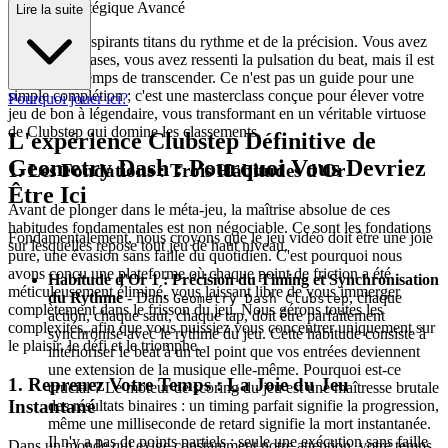
n Guide Stratégique Avancé
Lire la suite
Bienvenue, aspirants titans du rythme et de la précision. Vous avez
conquis les bases, vous avez ressenti la pulsation du beat, mais il est
maintenant temps de transcender. Ce n'est pas un guide pour une
simple complétion ; c'est une masterclass conçue pour élever votre
Pourquoi jouer ici?
jeu de bon à légendaire, vous transformant en un véritable virtuose
de Clubstep qui domine les classements.
L'expérience Clubstep Définitive de
Geometry Dash : Pourquoi Vous Devriez
1. Les Fondations : Trois Habitudes d'Or
Être Ici
Avant de plonger dans le méta-jeu, la maîtrise absolue de ces
habitudes fondamentales est non négociable. Ce sont les fondations
Fondamentalement, nous croyons que le jeu vidéo doit être une joie
sur lesquelles repose tout jeu de haut niveau.
pure, une évasion sans faille du quotidien. C'est pourquoi nous
avons conçu une plateforme où chaque point de friction a été
Habitude d'Or 1 : Précision du Timing et Synchronisation
méticuleusement éliminé, vous laissant libre de vous immerger
du Rythme
- Dans
, chaque
Geometry Dash Clubstep
complètement dans le frisson du jeu. Nous gérons toutes les
action, chaque saut, chaque tap, doit être parfaitement
complexités, afin que vous puissiez vous concentrer uniquement sur
synchronisé avec le rythme du jeu. Cette habitude consiste à
le plaisir, le défi et le triomphe.
intérioriser le beat à un tel point que vos entrées deviennent
une extension de la musique elle-même. Pourquoi est-ce
1. Reprenez Votre Temps : La Joie du Jeu
crucial ? Le moteur de scoring du jeu est une maîtresse brutale
Instantané
des résultats binaires : un timing parfait signifie la progression,
même une milliseconde de retard signifie la mort instantanée.
Il n'y a pas de points partiels ; seule une exécution sans faille
Dans un monde qui exige constamment notre attention, votre temps