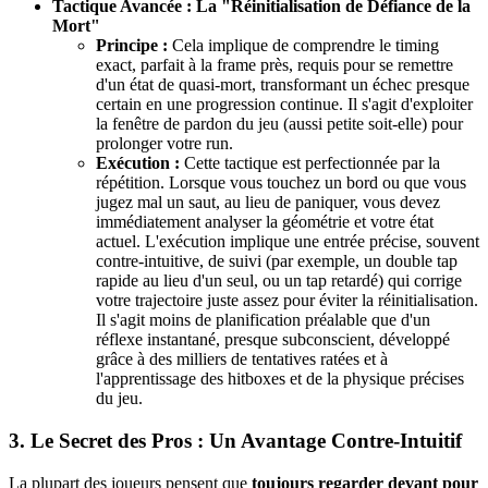
Tactique Avancée : La "Réinitialisation de Défiance de la
Mort"
Principe :
Cela implique de comprendre le timing
exact, parfait à la frame près, requis pour se remettre
d'un état de quasi-mort, transformant un échec presque
certain en une progression continue. Il s'agit d'exploiter
la fenêtre de pardon du jeu (aussi petite soit-elle) pour
prolonger votre run.
Exécution :
Cette tactique est perfectionnée par la
répétition. Lorsque vous touchez un bord ou que vous
jugez mal un saut, au lieu de paniquer, vous devez
immédiatement analyser la géométrie et votre état
actuel. L'exécution implique une entrée précise, souvent
contre-intuitive, de suivi (par exemple, un double tap
rapide au lieu d'un seul, ou un tap retardé) qui corrige
votre trajectoire juste assez pour éviter la réinitialisation.
Il s'agit moins de planification préalable que d'un
réflexe instantané, presque subconscient, développé
grâce à des milliers de tentatives ratées et à
l'apprentissage des hitboxes et de la physique précises
du jeu.
3. Le Secret des Pros : Un Avantage Contre-Intuitif
La plupart des joueurs pensent que
toujours regarder devant pour