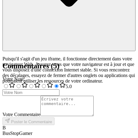
Puisqu'il s'agit d'un jeu iframe, il fonctionne directement dans votre
navigateur Web. Assurez-vous que votre navigateur est à jour et que
Commentaires
(
5
)
vous disposez d'une connexion Internet stable. Si vous rencontrez
des décalages, essayez de fermer d'autres onglets ou applications qui
Votre Note
:
pourraient utiliser les ressources de votre ordinateur.
5
.0
Votre Commentaire
Poster le Commentaire
B
BusStopGamer