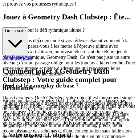
et prouvez vos prouesses rythmiques !
Jouez à Geometry Dash Clubstep : Ête...
s-vous prêt pour le défi rythmique ultime ?
Lire la suite
Vous êtes-vous déjà demandé si vos réflexes étaient vraiment à la
hauteur ? Préparez-vous à les mettre à l'épreuve ultime avec
Geometry Dash Clubstep
, un niveau électrisant du célèbre jeu de
plateforme rythmique, Geometry Dash. Ce n'est pas juste un autre
Comment jouer
niveau ; c'est un passage obligé pour les joueurs à la recherche d'une
expérience intense et pleine d'adrénaline qui repoussera leurs
Comment jouer à Geometry Dash
compétences à la limite absolue.
Clubstep : Votre guide complet pour
Quel est le gameplay de base ?
débutants
Dans
Geometry Dash Clubstep
, votre objectif est faussement simple
Bienvenue dans Geometry Dash Clubstep ! Ne vous laissez pas
: guider votre icône à travers un ensemble d'obstacles géométriques,
intimider par le nom – commencer est beaucoup plus facile que vous
de pointes et de plateformes mobiles, le tout parfaitement
ne le pensez. Ce guide vous expliquera tout ce que vous devez
synchronisé avec une bande-son électronique palpitante. Un faux
savoir pour faire vos premiers pas, prendre confiance et, bientôt,
pas, un saut mal synchronisé, et c'est le retour au début. La boucle
vous vous déplacerez dans ses défis comme un pro chevronné.
de gameplay principale tourne autour d'un timing précis, de la
reconnaissance des schémas et d'une concentration sans faille alors
1. Votre mission : L'objectif
que vous naviguez dans des sections de plus en plus complexes,