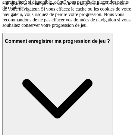
entraînement si disponible, ce qui vous permet de placer des points
enregistrée automatiquement dans le stockage local ou les cookies
de contrôle.
de votre navigateur. Si vous effacez le cache ou les cookies de votre
navigateur, vous risquez de perdre votre progression. Nous vous
recommandons de ne pas effacer vos données de navigation si vous
souhaitez conserver votre progression de jeu.
Comment enregistrer ma progression de jeu ?