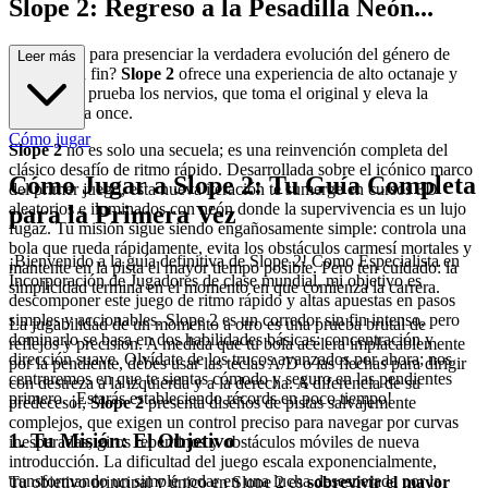
Slope 2: Regreso a la Pesadilla Neón...
¿Estás listo para presenciar la verdadera evolución del género de
Leer más
carreras sin fin?
Slope 2
ofrece una experiencia de alto octanaje y
que pone a prueba los nervios, que toma el original y eleva la
adrenalina a once.
Cómo jugar
Slope 2
no es solo una secuela; es una reinvención completa del
clásico desafío de ritmo rápido. Desarrollada sobre el icónico marco
Cómo Jugar a Slope 2: Tu Guía Completa
del primer juego, esta nueva iteración te sumerge en cursos 3D
aleatorios e iluminados con neón donde la supervivencia es un lujo
para la Primera Vez
fugaz. Tu misión sigue siendo engañosamente simple: controla una
bola que rueda rápidamente, evita los obstáculos carmesí mortales y
¡Bienvenido a la guía definitiva de Slope 2! Como Especialista en
mantente en la pista el mayor tiempo posible. Pero ten cuidado: la
Incorporación de Jugadores de clase mundial, mi objetivo es
simplicidad termina en el momento en que comienza la carrera.
descomponer este juego de ritmo rápido y altas apuestas en pasos
simples y accionables. Slope 2 es un corredor sin fin intenso, pero
La jugabilidad de un momento a otro es una prueba brutal de
dominarlo se basa en dos habilidades básicas: concentración y
reflejos y precisión. A medida que tu bola acelera implacablemente
dirección suave. Olvídate de los trucos avanzados por ahora; nos
por la pendiente, debes usar las teclas A/D o las flechas para dirigir
centraremos en que te sientas cómodo y seguro en las pendientes
con destreza a la izquierda y a la derecha. A diferencia de su
primero. ¡Estarás estableciendo récords en poco tiempo!
predecesor,
Slope 2
presenta diseños de pistas salvajemente
complejos, que exigen un control preciso para navegar por curvas
1. Tu Misión: El Objetivo
inesperadas, giros repentinos y obstáculos móviles de nueva
introducción. La dificultad del juego escala exponencialmente,
transformando un simple rodar en una lucha desesperada por la
Tu objetivo principal y único en Slope 2 es
sobrevivir el mayor