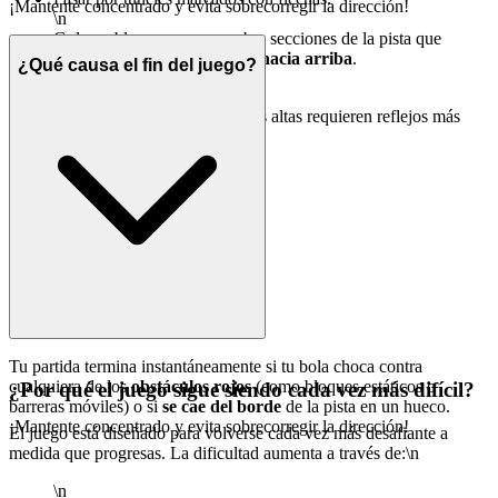
¡Mantente concentrado y evita sobrecorregir la dirección!
\n
Golpear bloques o pasar sobre secciones de la pista que
presenten un icono de
flecha hacia arriba
.
¿Qué causa el fin del juego?
\n
\n¡Recuerda que las velocidades más altas requieren reflejos más
rápidos!
Tu partida termina instantáneamente si tu bola choca contra
cualquiera de los
obstáculos rojos
(como bloques estáticos o
¿Por qué el juego sigue siendo cada vez más difícil?
barreras móviles) o si
se cae del borde
de la pista en un hueco.
¡Mantente concentrado y evita sobrecorregir la dirección!
El juego está diseñado para volverse cada vez más desafiante a
medida que progresas. La dificultad aumenta a través de:\n
\n