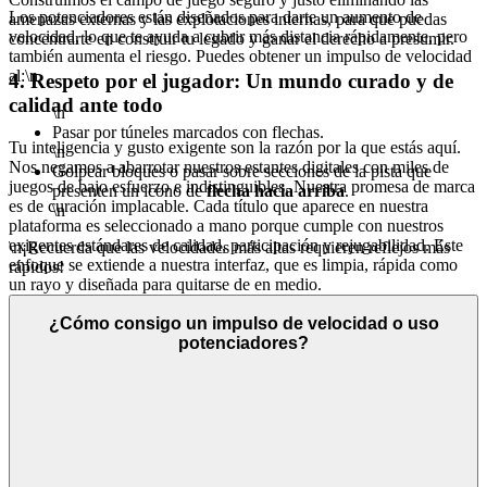
Los potenciadores están diseñados para darte un aumento de
amenazas externas y las explotaciones internas, para que puedas
velocidad, lo que te ayuda a cubrir más distancia rápidamente, pero
concentrarte en construir tu legado y ganar el derecho a presumir.
también aumenta el riesgo. Puedes obtener un impulso de velocidad
al:\n
4. Respeto por el jugador: Un mundo curado y de
calidad ante todo
\n
Pasar por túneles marcados con flechas.
Tu inteligencia y gusto exigente son la razón por la que estás aquí.
\n
Nos negamos a abarrotar nuestros estantes digitales con miles de
Golpear bloques o pasar sobre secciones de la pista que
juegos de bajo esfuerzo e indistinguibles. Nuestra promesa de marca
presenten un icono de
flecha hacia arriba
.
es de curación implacable. Cada título que aparece en nuestra
\n
plataforma es seleccionado a mano porque cumple con nuestros
exigentes estándares de calidad, participación y rejugabilidad. Este
\n¡Recuerda que las velocidades más altas requieren reflejos más
enfoque se extiende a nuestra interfaz, que es limpia, rápida como
rápidos!
un rayo y diseñada para quitarse de en medio.
No encontrarás miles de juegos clonados aquí; presentamos
¿Cómo consigo un impulso de velocidad o uso
Slope 2
porque creemos que es una versión excepcional y
potenciadores?
refinada de un clásico querido que vale tu tiempo.
Desde los
diseños de pistas complejos hasta los nuevos giros de juego y las
potenciaciones dinámicas, esta secuela ejemplifica la calidad que
representamos. Esa es nuestra promesa curatorial: menos ruido, más
de la calidad y las experiencias icónicas que mereces.