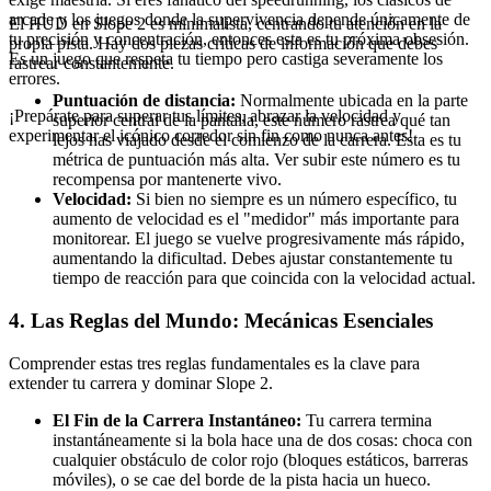
arcade y los juegos donde la supervivencia depende únicamente de
El HUD en Slope 2 es minimalista, centrando tu atención en la
tu precisión y concentración, entonces esta es tu próxima obsesión.
propia pista. Hay dos piezas críticas de información que debes
Es un juego que respeta tu tiempo pero castiga severamente los
rastrear constantemente.
errores.
Puntuación de distancia:
Normalmente ubicada en la parte
¡Prepárate para superar tus límites, abrazar la velocidad y
superior central de la pantalla, este número rastrea qué tan
experimentar el icónico corredor sin fin como nunca antes!
lejos has viajado desde el comienzo de la carrera. Esta es tu
métrica de puntuación más alta. Ver subir este número es tu
recompensa por mantenerte vivo.
Velocidad:
Si bien no siempre es un número específico, tu
aumento de velocidad es el "medidor" más importante para
monitorear. El juego se vuelve progresivamente más rápido,
aumentando la dificultad. Debes ajustar constantemente tu
tiempo de reacción para que coincida con la velocidad actual.
4. Las Reglas del Mundo: Mecánicas Esenciales
Comprender estas tres reglas fundamentales es la clave para
extender tu carrera y dominar Slope 2.
El Fin de la Carrera Instantáneo:
Tu carrera termina
instantáneamente si la bola hace una de dos cosas: choca con
cualquier obstáculo de color rojo (bloques estáticos, barreras
móviles), o se cae del borde de la pista hacia un hueco.