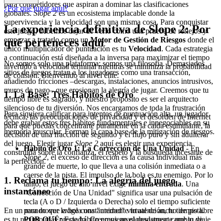
para competidores que aspiran a dominar las clasificaciones
¿Por qué jugar aquí?
globales.
Slope 2
es un ecosistema implacable donde la
supervivencia y la velocidad son una misma cosa. Para conquistar
La experiencia definitiva de Slope 2: Por
este juego, debemos dejar de verlo como una prueba de reflejos y
empezar a tratarlo como un
Motor de Gestión de Riesgos
donde el
qué perteneces aquí
único multiplicador de puntuación es tu
Velocidad
. Cada estrategia
a continuación está diseñada a la inversa para maximizar el tiempo
No somos solo una plataforma; somos una filosofía. Demasiados
invertido a velocidad terminal mientras se minimiza la probabilidad
sitios de juegos tratan a los jugadores como una transacción,
de colisión. Bienvenido al nivel élite.
añadiendo fricciones –descargas, instalaciones, anuncios intrusivos,
muros de pago– que erosionan la alegría de jugar. Creemos que tu
1. La Base: Tres Hábitos de Oro
tiempo libre es sagrado, y nuestro propósito es ser el arquitecto
silencioso de tu diversión. Nos encargamos de toda la frustración
Para siquiera calificar para intentos de puntuación alta, un jugador
técnica, las preocupaciones de privacidad y el desorden de Internet
debe grabar estos tres hábitos fundamentales e innegociables en su
para que puedas concentrarte puramente en la caída estimulante, la
memoria muscular. Forman la capa base de la mitigación de riesgos.
decisión de una fracción de segundo y el flujo puro y sin adulterar
del juego. Elegir jugar
Slope 2
aquí es elegir una experiencia
Hábito de Oro 1: La Corrección de Una Unidad
- En
construida sobre la confianza, el respeto y la búsqueda incesante de
Slope 2
, el exceso de dirección es la causa individual más
la perfección.
grande de muerte, lo que lleva a una colisión inmediata o a
caerse de la pista. El impulso de la bola es tu enemigo. Por lo
1. Reclama tu tiempo: La alegría del juego
tanto, el juego de alto nivel exige
mínima entrada
. Una
instantáneo
"Corrección de Una Unidad" significa usar una pulsación de
tecla (A o D / Izquierda o Derecha) solo el tiempo suficiente
En un mundo que exige constantemente tu atención, tu tiempo libre
para mover la bola una "unidad" virtual de ancho de pista.
es tu recurso más preciado. Creemos apasionadamente que tu viaje
POR QUÉ:
Este hábito previene el desastroso cambio de