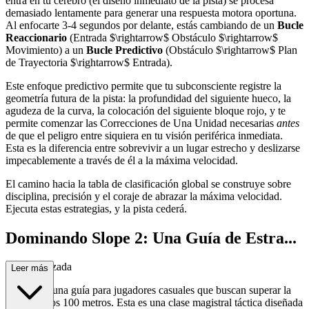
entra en tu cerebro (el diseño inmediato de la pista) se procesa
demasiado lentamente para generar una respuesta motora oportuna.
Al enfocarte 3-4 segundos por delante, estás cambiando de un
Bucle
Reaccionario
(Entrada $\rightarrow$ Obstáculo $\rightarrow$
Movimiento) a un
Bucle Predictivo
(Obstáculo $\rightarrow$ Plan
de Trayectoria $\rightarrow$ Entrada).
Este enfoque predictivo permite que tu subconsciente registre la
geometría futura de la pista: la profundidad del siguiente hueco, la
agudeza de la curva, la colocación del siguiente bloque rojo, y te
permite comenzar las Correcciones de Una Unidad necesarias
antes
de que el peligro entre siquiera en tu visión periférica inmediata.
Esta es la diferencia entre sobrevivir a un lugar estrecho y deslizarse
impecablemente a través de él a la máxima velocidad.
El camino hacia la tabla de clasificación global se construye sobre
disciplina, precisión y el coraje de abrazar la máxima velocidad.
Ejecuta estas estrategias, y la pista cederá.
Dominando Slope 2: Una Guía de Estra...
tegia Avanzada
Leer más
Esta no es una guía para jugadores casuales que buscan superar la
marca de los 100 metros. Esta es una clase magistral táctica diseñada