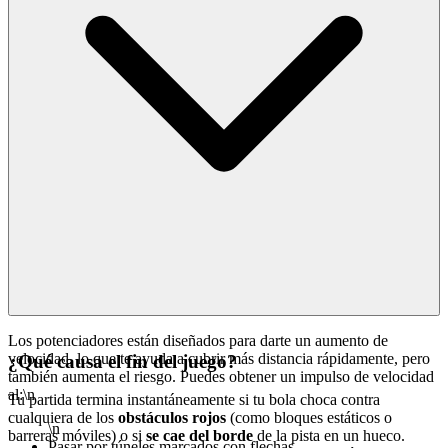
Los potenciadores están diseñados para darte un aumento de
velocidad, lo que te ayuda a cubrir más distancia rápidamente, pero
¿Qué causa el fin del juego?
también aumenta el riesgo. Puedes obtener un impulso de velocidad
al:\n
Tu partida termina instantáneamente si tu bola choca contra
cualquiera de los
obstáculos rojos
(como bloques estáticos o
\n
barreras móviles) o si
se cae del borde
de la pista en un hueco.
Pasar por túneles marcados con flechas.