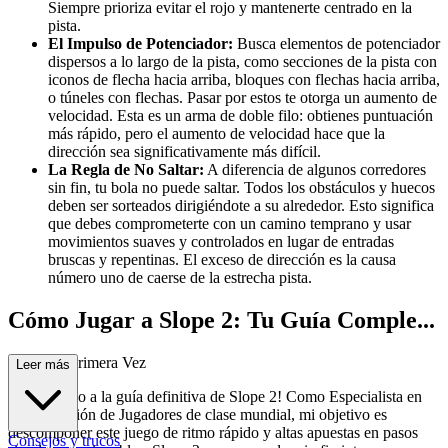
Siempre prioriza evitar el rojo y mantenerte centrado en la
pista.
El Impulso de Potenciador:
Busca elementos de potenciador
dispersos a lo largo de la pista, como secciones de la pista con
iconos de flecha hacia arriba, bloques con flechas hacia arriba,
o túneles con flechas. Pasar por estos te otorga un aumento de
velocidad. Esta es un arma de doble filo: obtienes puntuación
más rápido, pero el aumento de velocidad hace que la
dirección sea significativamente más difícil.
La Regla de No Saltar:
A diferencia de algunos corredores
sin fin, tu bola no puede saltar. Todos los obstáculos y huecos
deben ser sorteados dirigiéndote a su alrededor. Esto significa
que debes comprometerte con un camino temprano y usar
movimientos suaves y controlados en lugar de entradas
bruscas y repentinas. El exceso de dirección es la causa
número uno de caerse de la estrecha pista.
Cómo Jugar a Slope 2: Tu Guía Comple...
ta para la Primera Vez
Leer más
¡Bienvenido a la guía definitiva de Slope 2! Como Especialista en
Incorporación de Jugadores de clase mundial, mi objetivo es
descomponer este juego de ritmo rápido y altas apuestas en pasos
Consejos y trucos