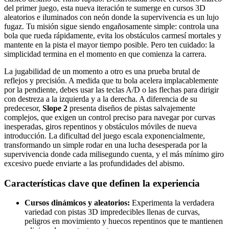
del primer juego, esta nueva iteración te sumerge en cursos 3D
aleatorios e iluminados con neón donde la supervivencia es un lujo
fugaz. Tu misión sigue siendo engañosamente simple: controla una
bola que rueda rápidamente, evita los obstáculos carmesí mortales y
mantente en la pista el mayor tiempo posible. Pero ten cuidado: la
simplicidad termina en el momento en que comienza la carrera.
La jugabilidad de un momento a otro es una prueba brutal de
reflejos y precisión. A medida que tu bola acelera implacablemente
por la pendiente, debes usar las teclas A/D o las flechas para dirigir
con destreza a la izquierda y a la derecha. A diferencia de su
predecesor,
Slope 2
presenta diseños de pistas salvajemente
complejos, que exigen un control preciso para navegar por curvas
inesperadas, giros repentinos y obstáculos móviles de nueva
introducción. La dificultad del juego escala exponencialmente,
transformando un simple rodar en una lucha desesperada por la
supervivencia donde cada milisegundo cuenta, y el más mínimo giro
excesivo puede enviarte a las profundidades del abismo.
Características clave que definen la experiencia
Cursos dinámicos y aleatorios:
Experimenta la verdadera
variedad con pistas 3D impredecibles llenas de curvas,
peligros en movimiento y huecos repentinos que te mantienen