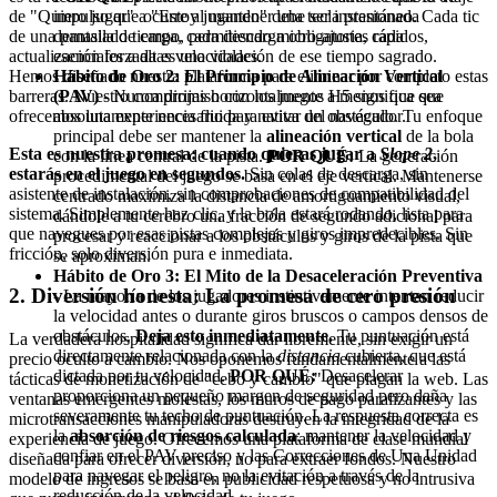
de "Quiero jugar" a "Estoy jugando" debe ser instantáneo. Cada tic
impulso que ocurre al mantener una tecla presionada
de una pantalla de carga, cada descarga obligatoria, cada
demasiado tiempo, permitiendo micro-ajustes rápidos,
actualización forzada es una violación de ese tiempo sagrado.
esenciales a altas velocidades.
Hemos diseñado nuestra plataforma para eliminar por completo estas
Hábito de Oro 2: El Principio de Alineación Vertical
barreras. Nuestro compromiso con los juegos H5 significa que
(PAV)
- Nunca dirijas horizontalmente a menos que sea
ofrecemos una experiencia fluida y nativa del navegador.
absolutamente necesario para evitar un obstáculo. Tu enfoque
principal debe ser mantener la
alineación vertical
de la bola
Esta es nuestra promesa: cuando quieras jugar a
Slope 2
,
con la línea central de la pista.
POR QUÉ:
La generación
estarás en el juego en segundos.
Sin colas de descarga, sin
procedimental del juego se basa en el eje vertical. Mantenerse
asistente de instalación, sin comprobaciones de compatibilidad del
centrado maximiza la distancia de amortiguamiento visual,
sistema. Simplemente haz clic, y la bola estará rodando, lista para
dándole a tu cerebro una fracción de segundo adicional para
que navegues por esas pistas complejas y giros impredecibles. Sin
procesar y reaccionar a los obstáculos y giros de la pista que
fricción, solo diversión pura e inmediata.
se aproximan.
Hábito de Oro 3: El Mito de la Desaceleración Preventiva
2. Diversión honesta: La promesa de cero presión
- La mayoría de los jugadores instintivamente intentan reducir
la velocidad antes o durante giros bruscos o campos densos de
obstáculos.
Deja esto inmediatamente.
Tu puntuación está
La verdadera hospitalidad significa dar libremente, sin exigir un
directamente relacionada con la
distancia
cubierta, que está
precio oculto a cambio. Nos oponemos fundamentalmente a las
dictada por tu velocidad.
POR QUÉ:
Desacelerar
tácticas de monetización de "cebo y cambio" que plagan la web. Las
proporciona un pequeño margen de seguridad pero daña
ventanas emergentes molestas, los muros de pago paralizantes y las
severamente tu techo de puntuación. La respuesta correcta es
microtransacciones manipuladoras destruyen la integridad de la
la
absorción de riesgos calculada
: mantener la velocidad y
experiencia de juego. Ofrecemos una plataforma de clase mundial
confiar en el PAV preciso y las Correcciones de Una Unidad
diseñada para ofrecer diversión, no para extraer fondos. Nuestro
para navegar el peligro, no la evitación a través de la
modelo de ingresos se basa en publicidad respetuosa y no intrusiva
reducción de la velocidad.