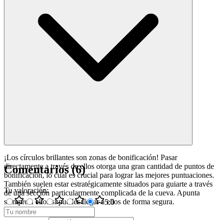
¡Los círculos brillantes son zonas de bonificación! Pasar
directamente a través de ellos otorga una gran cantidad de puntos de
Comentarios
(
6
)
bonificación, lo cual es crucial para lograr las mejores puntuaciones.
También suelen estar estratégicamente situados para guiarte a través
Tu valoración
:
de una sección particularmente complicada de la cueva. Apunta
siempre a ellos si puedes llegar a ellos de forma segura.
5
.0