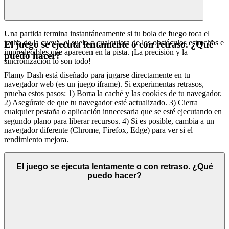
Una partida termina instantáneamente si tu bola de fuego toca el
techo de la cueva, el suelo o cualquiera de los obstáculos estrechos e
El juego se ejecuta lentamente o con retraso. ¿Qué
impredecibles que aparecen en la pista. ¡La precisión y la
puedo hacer?
sincronización lo son todo!
Flamy Dash está diseñado para jugarse directamente en tu
navegador web (es un juego iframe). Si experimentas retrasos,
prueba estos pasos: 1) Borra la caché y las cookies de tu navegador.
2) Asegúrate de que tu navegador esté actualizado. 3) Cierra
cualquier pestaña o aplicación innecesaria que se esté ejecutando en
segundo plano para liberar recursos. 4) Si es posible, cambia a un
navegador diferente (Chrome, Firefox, Edge) para ver si el
rendimiento mejora.
El juego se ejecuta lentamente o con retraso. ¿Qué
puedo hacer?