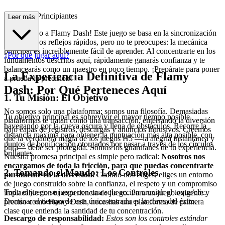
pleta para Principiantes
Leer más
¡Bienvenido a Flamy Dash! Este juego se basa en la sincronización
perfecta y los reflejos rápidos, pero no te preocupes: la mecánica
principal es increíblemente fácil de aprender. Al concentrarte en los
¿Por qué jugar aquí?
fundamentos descritos aquí, rápidamente ganarás confianza y te
balancearás como un maestro en poco tiempo. ¡Prepárate para poner
La Experiencia Definitiva de Flamy
a prueba tu precisión!
Dash: Por Qué Perteneces Aquí
1. Tu Misión: El Objetivo
No somos solo una plataforma; somos una filosofía. Demasiadas
Tu objetivo principal es sobrevivir el mayor tiempo posible
plataformas te tratan como una transacción, enterrando la diversión
navegando por la cueva oscura y llena de obstáculos. Recorre la
bajo capas de registros, descargas y anuncios intrusivos. Creemos
distancia máxima para obtener la puntuación más alta posible, con
que la verdadera magia de los juegos H5 —la alegría instantánea y
puntos de bonificación otorgados por pasar a través de los círculos
pura— debe ser protegida. Somos los guardianes de tu experiencia.
brillantes.
Nuestra promesa principal es simple pero radical:
Nosotros nos
encargamos de toda la fricción, para que puedas concentrarte
2. Tomando el Mando: Los Controles
puramente en la diversión.
Cuando nos eliges, eliges un entorno
de juego construido sobre la confianza, el respeto y un compromiso
Todo el juego se juega con una sola acción crucial: el toque/clic.
implacable con tu experiencia de juego. Para un juego exigente y
Dominar el tiempo de esta única entrada es la clave del éxito.
preciso como Flamy Dash, necesitas una plataforma de primera
clase que entienda la santidad de tu concentración.
Descargo de responsabilidad:
Estos son los controles estándar