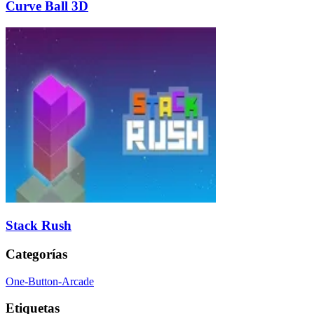
Curve Ball 3D
Stack Rush
Categorías
One-Button-Arcade
Etiquetas