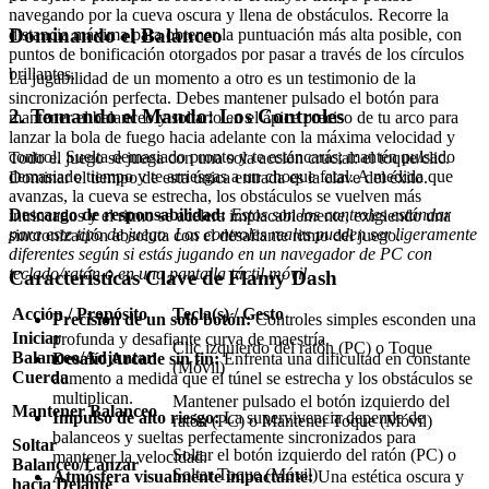
navegando por la cueva oscura y llena de obstáculos. Recorre la
Dominando el Balanceo
distancia máxima para obtener la puntuación más alta posible, con
puntos de bonificación otorgados por pasar a través de los círculos
brillantes.
La jugabilidad de un momento a otro es un testimonio de la
sincronización perfecta. Debes mantener pulsado el botón para
2. Tomando el Mando: Los Controles
mantener el balanceo y soltarlo en el ápice preciso de tu arco para
lanzar la bola de fuego hacia adelante con la máxima velocidad y
control. Suelta demasiado pronto y te estancarás; mantén pulsado
Todo el juego se juega con una sola acción crucial: el toque/clic.
demasiado tiempo y te arriesgas a un choque fatal. A medida que
Dominar el tiempo de esta única entrada es la clave del éxito.
avanzas, la cueva se estrecha, los obstáculos se vuelven más
Descargo de responsabilidad:
Estos son los controles estándar
intrincados y el ritmo se acelera implacablemente, exigiendo una
para este tipo de juego. Los controles reales pueden ser ligeramente
sincronización absoluta con el desafiante ritmo del juego.
diferentes según si estás jugando en un navegador de PC con
teclado/ratón o en una pantalla táctil móvil.
Características Clave de Flamy Dash
Acción / Propósito
Tecla(s) / Gesto
Precisión de un solo botón:
Controles simples esconden una
Iniciar
profunda y desafiante curva de maestría.
Clic izquierdo del ratón (PC) o Toque
Balanceo/Adjuntar
Desafío Arcade sin fin:
Enfrenta una dificultad en constante
(Móvil)
Cuerda
aumento a medida que el túnel se estrecha y los obstáculos se
multiplican.
Mantener pulsado el botón izquierdo del
Mantener Balanceo
Impulso de alto riesgo:
La supervivencia depende de
ratón (PC) o Mantener Toque (Móvil)
balanceos y sueltas perfectamente sincronizados para
Soltar
Soltar el botón izquierdo del ratón (PC) o
mantener la velocidad.
Balanceo/Lanzar
Soltar Toque (Móvil)
Atmósfera visualmente impactante:
Una estética oscura y
hacia Delante