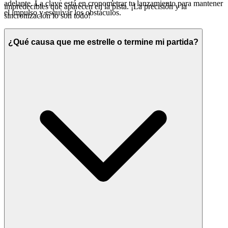
adelante. La clave está en cronometrar tu lanzamiento para mantener
impredecibles que aparecen en la pista. ¡La precisión y la
el impulso y esquivar los obstáculos.
sincronización lo son todo!
¿Qué causa que me estrelle o termine mi partida?