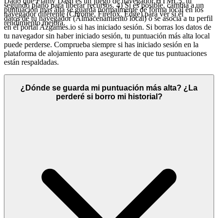
Dado que Flamy Dash es un juego de navegador HTML5, tu
segundo plano para liberar recursos. 4) Si es posible, cambia a un
puntuación más alta se guarda normalmente de forma local en los
navegador diferente (Chrome, Firefox, Edge) para ver si el
datos de tu navegador (Almacenamiento local) o se asocia a tu perfil
rendimiento mejora.
en el portal Azgames.io si has iniciado sesión. Si borras los datos de
tu navegador sin haber iniciado sesión, tu puntuación más alta local
puede perderse. Comprueba siempre si has iniciado sesión en la
plataforma de alojamiento para asegurarte de que tus puntuaciones
están respaldadas.
¿Dónde se guarda mi puntuación más alta? ¿La
perderé si borro mi historial?