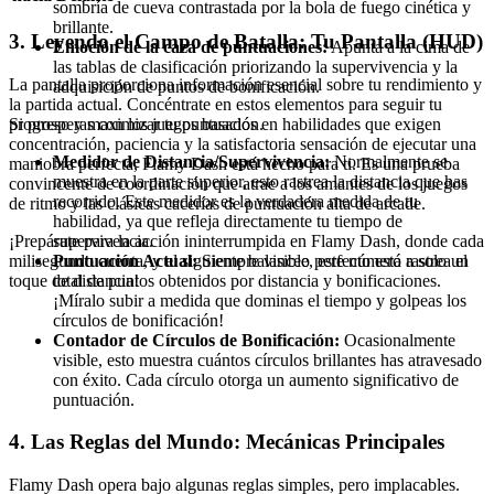
sombría de cueva contrastada por la bola de fuego cinética y
brillante.
3. Leyendo el Campo de Batalla: Tu Pantalla (HUD)
Emoción de la caza de puntuaciones:
Apunta a la cima de
las tablas de clasificación priorizando la supervivencia y la
La pantalla proporciona información esencial sobre tu rendimiento y
adquisición de puntos de bonificación.
la partida actual. Concéntrate en estos elementos para seguir tu
progreso y maximizar tu puntuación.
Si prosperas con los juegos basados en habilidades que exigen
concentración, paciencia y la satisfactoria sensación de ejecutar una
Medidor de Distancia/Supervivencia:
Normalmente se
maniobra perfecta, Flamy Dash está hecho para ti. Es una prueba
muestra en la parte superior, esto rastrea la distancia que has
convincente de coordinación que atrae a los amantes de los juegos
recorrido. Este medidor es la verdadera medida de tu
de ritmo y las clásicas cacerías de puntuación alta de arcade.
habilidad, ya que refleja directamente tu tiempo de
supervivencia.
¡Prepárate para la acción ininterrumpida en Flamy Dash, donde cada
Puntuación Actual:
Siempre visible, este número rastrea el
milisegundo cuenta, y el siguiente balanceo perfecto está a solo un
total de puntos obtenidos por distancia y bonificaciones.
toque de distancia!
¡Míralo subir a medida que dominas el tiempo y golpeas los
círculos de bonificación!
Contador de Círculos de Bonificación:
Ocasionalmente
visible, esto muestra cuántos círculos brillantes has atravesado
con éxito. Cada círculo otorga un aumento significativo de
puntuación.
4. Las Reglas del Mundo: Mecánicas Principales
Flamy Dash opera bajo algunas reglas simples, pero implacables.