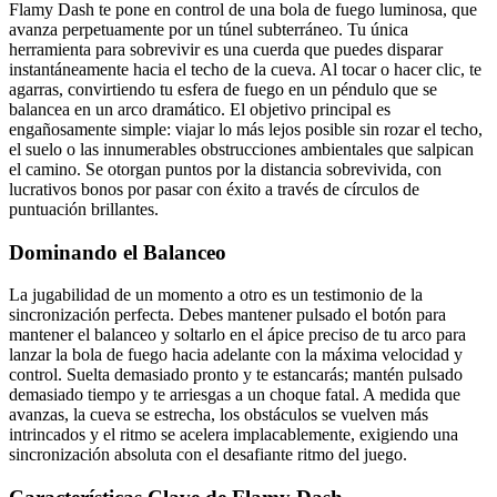
Flamy Dash te pone en control de una bola de fuego luminosa, que
avanza perpetuamente por un túnel subterráneo. Tu única
herramienta para sobrevivir es una cuerda que puedes disparar
instantáneamente hacia el techo de la cueva. Al tocar o hacer clic, te
agarras, convirtiendo tu esfera de fuego en un péndulo que se
balancea en un arco dramático. El objetivo principal es
engañosamente simple: viajar lo más lejos posible sin rozar el techo,
el suelo o las innumerables obstrucciones ambientales que salpican
el camino. Se otorgan puntos por la distancia sobrevivida, con
lucrativos bonos por pasar con éxito a través de círculos de
puntuación brillantes.
Dominando el Balanceo
La jugabilidad de un momento a otro es un testimonio de la
sincronización perfecta. Debes mantener pulsado el botón para
mantener el balanceo y soltarlo en el ápice preciso de tu arco para
lanzar la bola de fuego hacia adelante con la máxima velocidad y
control. Suelta demasiado pronto y te estancarás; mantén pulsado
demasiado tiempo y te arriesgas a un choque fatal. A medida que
avanzas, la cueva se estrecha, los obstáculos se vuelven más
intrincados y el ritmo se acelera implacablemente, exigiendo una
sincronización absoluta con el desafiante ritmo del juego.