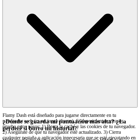
Flamy Dash está diseñado para jugarse directamente en tu
navegador web (es un juego iframe). Si experimentas retrasos,
¿Dónde se guarda mi puntuación más alta? ¿La
prueba estos pasos: 1) Borra la caché y las cookies de tu navegador.
perderé si borro mi historial?
2) Asegúrate de que tu navegador esté actualizado. 3) Cierra
cualquier pestaña o aplicación innecesaria que se esté ejecutando en