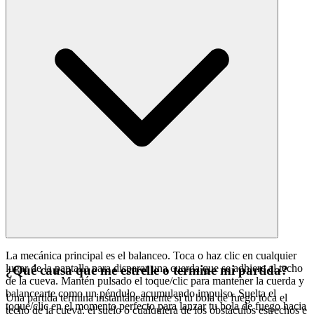
La mecánica principal es el balanceo. Toca o haz clic en cualquier
lugar de la pantalla para disparar una cuerda que se adhiere al techo
¿Qué causa que me estrelle o termine mi partida?
de la cueva. Mantén pulsado el toque/clic para mantener la cuerda y
balancearte como un péndulo, acumulando impulso. Suelta el
Una partida termina instantáneamente si tu bola de fuego toca el
toque/clic en el momento perfecto para lanzar tu bola de fuego hacia
techo de la cueva, el suelo o cualquiera de los obstáculos estrechos e