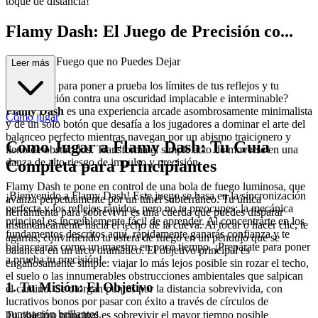
toque de distancia!
Flamy Dash: El Juego de Precisión co...
n Bolas de Fuego que no Puedes Dejar
Leer más
¿Estás listo para poner a prueba los límites de tus reflejos y tu
sincronización contra una oscuridad implacable e interminable?
Flamy Dash
es una experiencia arcade asombrosamente minimalista
Cómo jugar
y de un solo botón que desafía a los jugadores a dominar el arte del
balanceo perfecto mientras navegan por un abismo traicionero y
Cómo Jugar a Flamy Dash: Tu Guía
lleno de obstáculos. Transforma el simple acto de moverse en una
danza de alto riesgo de impulso y precisión.
Completa para Principiantes
Flamy Dash te pone en control de una bola de fuego luminosa, que
¡Bienvenido a Flamy Dash! Este juego se basa en la sincronización
avanza perpetuamente por un túnel subterráneo. Tu única
perfecta y los reflejos rápidos, pero no te preocupes: la mecánica
herramienta para sobrevivir es una cuerda que puedes disparar
principal es increíblemente fácil de aprender. Al concentrarte en los
instantáneamente hacia el techo de la cueva. Al tocar o hacer clic, te
fundamentos descritos aquí, rápidamente ganarás confianza y te
agarras, convirtiendo tu esfera de fuego en un péndulo que se
balancearás como un maestro en poco tiempo. ¡Prepárate para poner
balancea en un arco dramático. El objetivo principal es
a prueba tu precisión!
engañosamente simple: viajar lo más lejos posible sin rozar el techo,
el suelo o las innumerables obstrucciones ambientales que salpican
1. Tu Misión: El Objetivo
el camino. Se otorgan puntos por la distancia sobrevivida, con
lucrativos bonos por pasar con éxito a través de círculos de
puntuación brillantes.
Tu objetivo principal es sobrevivir el mayor tiempo posible