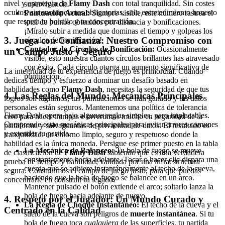
nivel y estrategia de
Flamy Dash
con total tranquilidad. Sin costes
supervivencia.
ocultos, sin suscripciones obligatorias, solo entretenimiento honesto
Puntuación Actual:
Siempre visible, este número rastrea el
que respeta tu bolsillo y tu concentración.
total de puntos obtenidos por distancia y bonificaciones.
¡Míralo subir a medida que dominas el tiempo y golpeas los
3. Juega con Confianza: Nuestro Compromiso con
círculos de bonificación!
Contador de Círculos de Bonificación:
Ocasionalmente
un Campo Justo y Seguro
visible, esto muestra cuántos círculos brillantes has atravesado
con éxito. Cada círculo otorga un aumento significativo de
La integridad de tu experiencia de juego es primordial. Cuando
puntuación.
dedicas tiempo y esfuerzo a dominar un desafío basado en
habilidades como
Flamy Dash
, necesitas la seguridad de que tus
4. Las Reglas del Mundo: Mecánicas Principales
logros son legítimos, tus puntuaciones se han ganado y tus datos
personales están seguros. Mantenemos una política de tolerancia
Flamy Dash opera bajo algunas reglas simples, pero implacables.
cero para hacer trampas e invertimos mucho en seguridad de la
Comprende estas mecánicas principales para evitar errores comunes
plataforma y salvaguardas de privacidad de datos. El resultado es
y extender tu partida.
tranquilidad: un entorno limpio, seguro y respetuoso donde la
habilidad es la única moneda. Persigue ese primer puesto en la tabla
La Mecánica de Balanceo:
Tu bola de fuego se mueve
de clasificación de
Flamy Dash
sabiendo que es una verdadera
constantemente hacia adelante. Tocar o hacer clic dispara una
prueba de tiempo y habilidad, validada por una infraestructura
cuerda que se adhiere instantáneamente al techo de la cueva,
segura. Construimos el campo de juego justo, para que puedas
haciendo que la bola de fuego se balancee en un arco.
concentrarte en construir tu legado.
Mantener pulsado el botón extiende el arco; soltarlo lanza la
bola de fuego hacia adelante de nuevo.
4. Respeto por el Jugador: Un Mundo Curado y
La Regla de Choque Instantáneo:
El techo de la cueva y el
Centrado en la Calidad
suelo de la cueva son peligros de
muerte instantánea
. Si tu
bola de fuego toca
cualquiera
de las superficies, tu partida