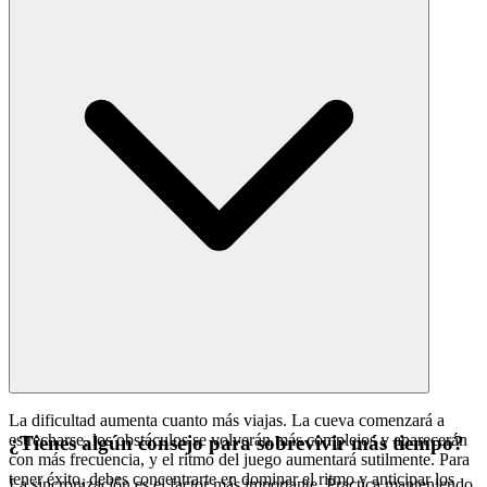
La dificultad aumenta cuanto más viajas. La cueva comenzará a
estrecharse, los obstáculos se volverán más complejos y aparecerán
¿Tienes algún consejo para sobrevivir más tiempo?
con más frecuencia, y el ritmo del juego aumentará sutilmente. Para
tener éxito, debes concentrarte en dominar el ritmo y anticipar los
La sincronización es el factor más importante. Practica manteniendo