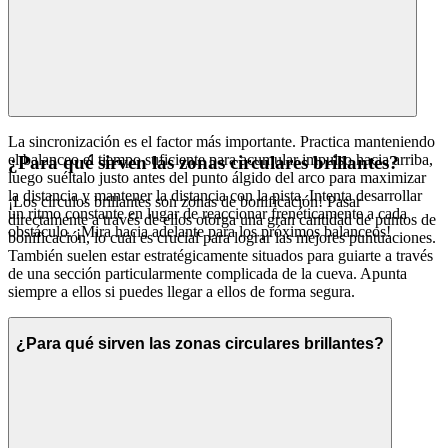
La sincronización es el factor más importante. Practica manteniendo
el balanceo el tiempo suficiente para acumular impulso hacia arriba,
¿Para qué sirven las zonas circulares brillantes?
luego suéltalo justo antes del punto álgido del arco para maximizar
la distancia y mantener la distancia con la pista. Intenta desarrollar
¡Los círculos brillantes son zonas de bonificación! Pasar
un ritmo constante en lugar de reaccionar frenéticamente a cada
directamente a través de ellos otorga una gran cantidad de puntos de
obstáculo. ¡Mira hacia adelante para los próximos balanceos!
bonificación, lo cual es crucial para lograr las mejores puntuaciones.
También suelen estar estratégicamente situados para guiarte a través
de una sección particularmente complicada de la cueva. Apunta
siempre a ellos si puedes llegar a ellos de forma segura.
¿Para qué sirven las zonas circulares brillantes?