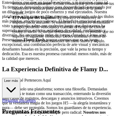
Entendemos que eres un jugador exigente, y te tratamos como tal.
termina inmediatamente. Debes cronometrar perfectamente tus
Tu tiempo es demasiado valioso para desperdiciarlo navegando por
balanceos y solturas para permanecer dentro de la zona
un diluvio de juegos de poco esfuerzo y mal ejecutados. Nuestra
segura.
plataforma actúa como un filtro riguroso, presentando solo los títulos
El Principio del Impulso:
Tu objetivo es mantener tu
más pulidos, atractivos y valiosos. El beneficio emocional es sentirse
impulso hacia adelante. Si mantienes el balanceo demasiado
visto y respetado; sabes que cualquier juego que destacamos ha
tiempo, perderás velocidad y correrás el riesgo de chocar
superado nuestros estrictos estándares de calidad, rendimiento y
contra el suelo. Si sueltas demasiado pronto, es posible que no
diversión. No encontrarás miles de juegos clonados y rotos aquí.
superes el siguiente obstáculo. Debes dominar el ritmo de
Presentamos
Flamy Dash
porque creemos que es un juego
mantener y soltar para mantener un ritmo suave y rápido.
excepcional, una combinación perfecta de arte visual y mecánicas
desafiantes basadas en la precisión, que vale la pena tu tiempo y
dedicación. Esa es nuestra promesa curatorial: menos ruido, más de
la calidad que mereces.
La Experiencia Definitiva de Flamy D...
ash: Por Qué Perteneces Aquí
Leer más
No somos solo una plataforma; somos una filosofía. Demasiadas
plataformas te tratan como una transacción, enterrando la diversión
bajo capas de registros, descargas y anuncios intrusivos. Creemos
Preguntas frecuentes
que la verdadera magia de los juegos H5 —la alegría instantánea y
pura— debe ser protegida. Somos los guardianes de tu experiencia.
Preguntas Frecuentes
Nuestra promesa principal es simple pero radical:
Nosotros nos